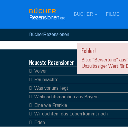
BÜCHER
BÜCHER
FILME
Rezensionen
.org
BücherRezensionen
Fehler!
Bitte "Bewertung" ausfü
Neueste Rezensionen
Unzulässiger Wert für 
Volver
Rauhnächte
Was vor uns liegt
Weihnachtsmärchen aus Bayern
Eine wie Frankie
Wir dachten, das Leben kommt noch
Eden