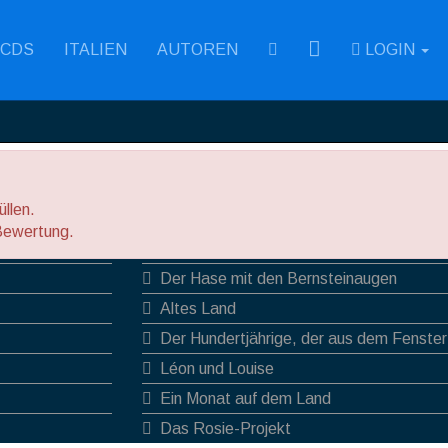
RSS
CDS
ITALIEN
AUTOREN
LOGIN
llen.
Hilfreichste Rezensionen
Bewertung.
Eva schläft
Der Hase mit den Bernsteinaugen
Altes Land
Der Hundertjährige, der aus dem Fenster
verschwand
Léon und Louise
Ein Monat auf dem Land
Das Rosie-Projekt