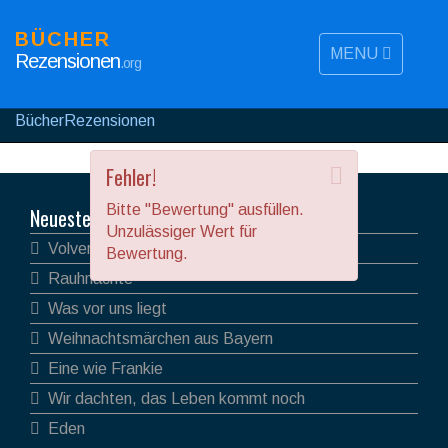
BÜCHER
MENU
Rezensionen
.org
BücherRezensionen
Fehler!
Bitte "Bewertung" ausfüllen.
Neueste Rezensionen
Unzulässiger Wert für
Volver
Bewertung.
Rauhnächte
Was vor uns liegt
Weihnachtsmärchen aus Bayern
Eine wie Frankie
Wir dachten, das Leben kommt noch
Eden