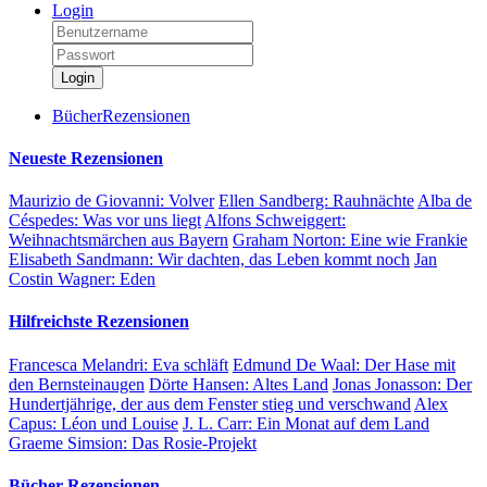
Login
Login
BücherRezensionen
Neueste Rezensionen
Maurizio de Giovanni:
Volver
Ellen Sandberg:
Rauhnächte
Alba de
Céspedes:
Was vor uns liegt
Alfons Schweiggert:
Weihnachtsmärchen aus Bayern
Graham Norton:
Eine wie Frankie
Elisabeth Sandmann:
Wir dachten, das Leben kommt noch
Jan
Costin Wagner:
Eden
Hilfreichste Rezensionen
Francesca Melandri:
Eva schläft
Edmund De Waal:
Der Hase mit
den Bernsteinaugen
Dörte Hansen:
Altes Land
Jonas Jonasson:
Der
Hundertjährige, der aus dem Fenster stieg und verschwand
Alex
Capus:
Léon und Louise
J. L. Carr:
Ein Monat auf dem Land
Graeme Simsion:
Das Rosie-Projekt
Bücher Rezensionen