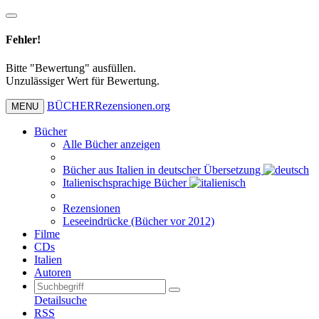
Fehler!
Bitte "Bewertung" ausfüllen.
Unzulässiger Wert für Bewertung.
BÜCHER
Rezensionen
.org
MENU
Bücher
Alle Bücher anzeigen
Bücher aus Italien in deutscher Übersetzung
Italienischsprachige Bücher
Rezensionen
Leseeindrücke (Bücher vor 2012)
Filme
CDs
Italien
Autoren
Detailsuche
RSS