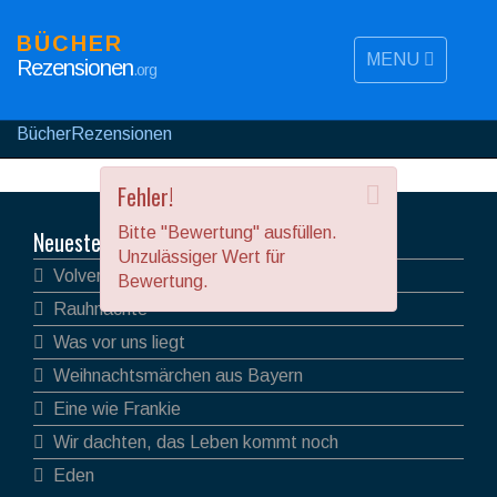
BÜCHER
MENU
Rezensionen
.org
BücherRezensionen
Fehler!
Bitte "Bewertung" ausfüllen.
Neueste Rezensionen
Unzulässiger Wert für
Volver
Bewertung.
Rauhnächte
Was vor uns liegt
Weihnachtsmärchen aus Bayern
Eine wie Frankie
Wir dachten, das Leben kommt noch
Eden