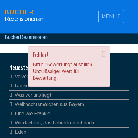
BÜCHER
MENU
Rezensionen
.org
BücherRezensionen
Fehler!
Bitte "Bewertung" ausfüllen.
Neueste Rezensionen
Unzulässiger Wert für
Volver
Bewertung.
Rauhnächte
Was vor uns liegt
Weihnachtsmärchen aus Bayern
Eine wie Frankie
Wir dachten, das Leben kommt noch
Eden