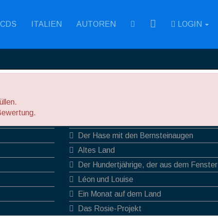
RSS
CDS
ITALIEN
AUTOREN
LOGIN
llen.
Hilfreichste Rezensionen
Bewertung.
Eva schläft
Der Hase mit den Bernsteinaugen
Altes Land
Der Hundertjährige, der aus dem Fenster
verschwand
Léon und Louise
Ein Monat auf dem Land
Das Rosie-Projekt