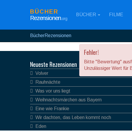
BÜCHER
BÜCHER
FILME
Rezensionen
.org
BücherRezensionen
Fehler!
Bitte "Bewertung" ausfü
Neueste Rezensionen
Unzulässiger Wert für 
Volver
Rauhnächte
Was vor uns liegt
Weihnachtsmärchen aus Bayern
Eine wie Frankie
Wir dachten, das Leben kommt noch
Eden