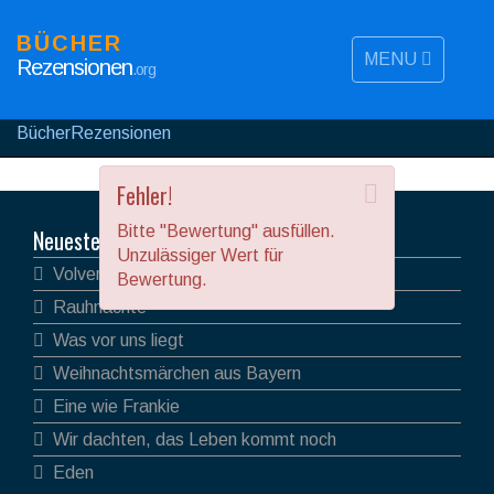
BÜCHER
MENU
Rezensionen
.org
BücherRezensionen
Fehler!
Bitte "Bewertung" ausfüllen.
Neueste Rezensionen
Unzulässiger Wert für
Volver
Bewertung.
Rauhnächte
Was vor uns liegt
Weihnachtsmärchen aus Bayern
Eine wie Frankie
Wir dachten, das Leben kommt noch
Eden