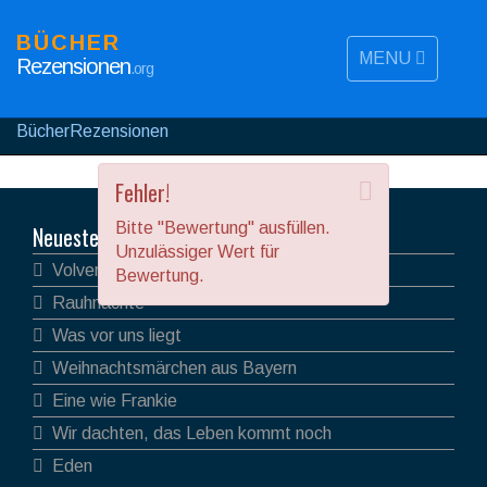
BÜCHER
MENU
Rezensionen
.org
BücherRezensionen
Fehler!
Bitte "Bewertung" ausfüllen.
Neueste Rezensionen
Unzulässiger Wert für
Volver
Bewertung.
Rauhnächte
Was vor uns liegt
Weihnachtsmärchen aus Bayern
Eine wie Frankie
Wir dachten, das Leben kommt noch
Eden