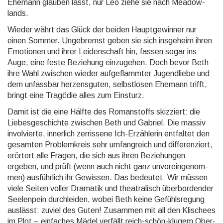
Ehemann glauben lässt, nur Leo ziehe sie nach Meadow­
lands.
Wieder währt das Glück der beiden Haupt­gewin­ner nur
einen Sommer. Unge­bremst geben sie sich insge­heim ihren
Emotionen und ihrer Leiden­schaft hin, fassen sogar ins
Auge, eine feste Bezie­hung einzu­gehen. Doch bevor Beth
ihre Wahl zwischen wieder aufge­flamm­ter Jugend­liebe und
dem unfass­bar herzens­guten, selbst­losen Ehe­mann trifft,
bringt eine Tragödie alles zum Einsturz.
Damit ist die eine Hälfte des Romanstoffs skizziert: die
Liebes­ge­schichte zwischen Beth und Gabriel. Die massiv
invol­vierte, inner­lich zer­rissene Ich-Erzäh­lerin entfaltet den
gesamten Pro­blem­kreis sehr umfang­reich und dif­feren­ziert,
erörtert alle Fragen, die sich aus ihren Be­zie­hun­gen
ergeben, und prüft (wenn auch nicht ganz unvor­einge­nom­
men) aus­führ­lich ihr Gewissen. Das bedeutet: Wir müssen
viele Seiten voller Dramatik und theatra­lisch über­bor­dender
Seelen­pein durch­leiden, wobei Beth keine Gefühls­regung
aus­lässt: zuviel des Guten! Zu­sam­men mit all den Klischees
im Plot – einfaches Mädel verfällt reich-schön-klugem Ober­