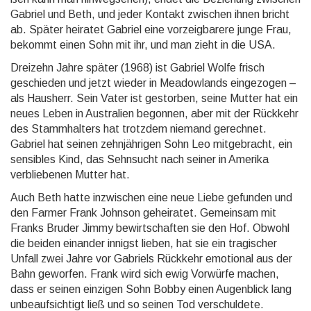
Gabriel und Beth, und jeder Kontakt zwischen ihnen bricht
ab. Später heiratet Gabriel eine vor­zeig­barere junge Frau,
bekommt einen Sohn mit ihr, und man zieht in die USA.
Dreizehn Jahre später (1968) ist Gabriel Wolfe frisch
geschie­den und jetzt wieder in Meadow­lands einge­zogen –
als Hausherr. Sein Vater ist gestorben, seine Mutter hat ein
neues Leben in Austra­lien begonnen, aber mit der Rückkehr
des Stamm­halters hat trotzdem niemand gerechnet.
Gabriel hat seinen zehn­jährigen Sohn Leo mitge­bracht, ein
sensibles Kind, das Sehnsucht nach seiner in Amerika
verblie­benen Mutter hat.
Auch Beth hatte inzwischen eine neue Liebe gefunden und
den Farmer Frank Johnson gehei­ratet. Gemeinsam mit
Franks Bruder Jimmy be­wirt­schaf­ten sie den Hof. Obwohl
die beiden einander innigst lieben, hat sie ein tragi­scher
Unfall zwei Jahre vor Gabriels Rückkehr emotional aus der
Bahn geworfen. Frank wird sich ewig Vorwürfe machen,
dass er seinen einzigen Sohn Bobby einen Augen­blick lang
unbe­auf­sich­tigt ließ und so seinen Tod ver­schul­dete.