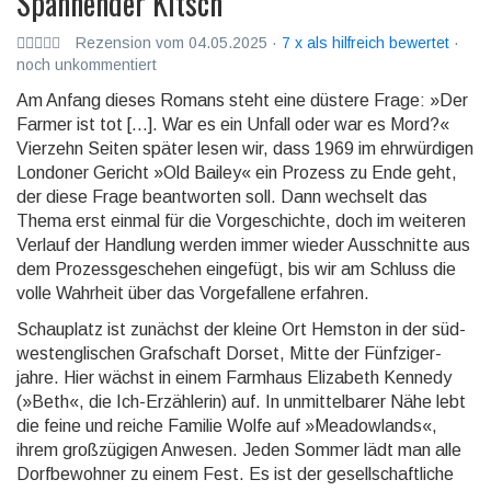
Spannender Kitsch
Rezension vom 04.05.2025 ·
7 x als hilfreich bewertet
·
noch unkommentiert
Am Anfang dieses Romans steht eine düstere Frage: »Der
Farmer ist tot […]. War es ein Unfall oder war es Mord?«
Vierzehn Seiten später lesen wir, dass 1969 im ehr­würdi­gen
Londoner Gericht »Old Bailey« ein Prozess zu Ende geht,
der diese Frage beant­worten soll. Dann wechselt das
Thema erst einmal für die Vorge­schichte, doch im weiteren
Verlauf der Handlung werden immer wieder Aus­schnitte aus
dem Prozess­geschehen eingefügt, bis wir am Schluss die
volle Wahrheit über das Vorge­fallene erfahren.
Schauplatz ist zunächst der kleine Ort Hemston in der süd­
west­engli­schen Graf­schaft Dorset, Mitte der Fünf­ziger­
jahre. Hier wächst in einem Farmhaus Elizabeth Kennedy
(»Beth«, die Ich-Erzäh­lerin) auf. In un­mittel­barer Nähe lebt
die feine und reiche Familie Wolfe auf »Meadow­lands«,
ihrem groß­zügigen Anwesen. Jeden Sommer lädt man alle
Dorf­be­wohner zu einem Fest. Es ist der gesell­schaft­liche