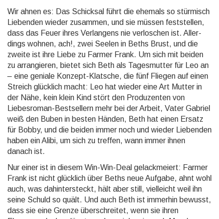
Wir ahnen es: Das Schicksal führt die ehemals so stürmisch
Lie­ben­den wieder zusammen, und sie müssen fest­stellen,
dass das Feuer ihres Ver­langens nie ver­loschen ist. Aller­
dings wohnen, ach!, zwei Seelen in Beths Brust, und die
zweite ist ihre Liebe zu Farmer Frank. Um sich mit beiden
zu arran­gieren, bietet sich Beth als Tages­mutter für Leo an
– eine geniale Konzept-Klatsche, die fünf Fliegen auf einen
Streich glücklich macht: Leo hat wieder eine Art Mutter in
der Nähe, kein klein Kind stört den Produ­zenten von
Liebes­roman-Best­sellern mehr bei der Arbeit, Vater Gabriel
weiß den Buben in besten Händen, Beth hat einen Ersatz
für Bobby, und die beiden immer noch und wieder Lie­ben­den
haben ein Alibi, um sich zu treffen, wann immer ihnen
danach ist.
Nur einer ist in diesem Win-Win-Deal gelack­meiert: Farmer
Frank ist nicht glücklich über Beths neue Aufgabe, ahnt wohl
auch, was da­hinter­steckt, hält aber still, viel­leicht weil ihn
seine Schuld so quält. Und auch Beth ist immer­hin bewusst,
dass sie eine Grenze über­schreitet, wenn sie ihren