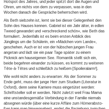
Hotspot des Jahres, und jeder spitzt dort die Augen und
Ohren, um nichts von dem zu verpassen, was in den
Wochen danach die Gespräche beherr­schen wird.
Als Beth siebzehn ist, lernt sie bei dieser Gelegen­heit den
Sohn des Hauses kennen. Gabriel ist ein Jahr älter, in edlen
Tweed gewandet und »er­schre­ckend schön«, wie Beth das
formu­liert. Jeden­falls ist es beim ersten Anblick des
Jünglings um die Schülerin, ein »Mädchen vom Lande«,
geschehen. Auch er ist von der hübschen jungen Frau
angetan und lädt sie ein paar Tage später zu einem
Picknick am haus­eigenen See. Romantik stellt sich ein,
beide begehren einander zu küssen, es kommt zu weiteren
Tête-à-Têtes und schließ­lich zu heißem [Spoiler­alarm!].
Wie wohl nicht anders zu erwarten: Als der Sommer zu
Ende geht, muss der junge Herr zum Studium (Litera­tur in
Oxford), denn seine Karriere muss einge­tütet werden:
Schrift­steller soll er werden. Nicht zuletzt weil Frau Mama
eine un­standes­ge­mäße Ver­bindung in der Familie niemals
absegnen würde (über eine kurze Affäre zum Hörner­ab­sto­
ßen kann man hinweg­sehen), endet die Bezie­hung zwischen