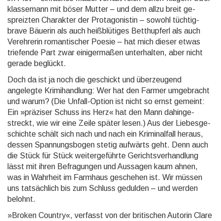
klasse­mann mit böser Mutter – und dem allzu breit ge­
spreiz­ten Cha­rak­ter der Pro­tago­nistin – sowohl tüchtig-
brave Bäuerin als auch heiß­blütiges Bett­hupferl als auch
Ver­ehrerin roman­tischer Poesie – hat mich dieser etwas
trie­fende Part zwar einiger­maßen unter­halten, aber nicht
gerade be­glückt.
Doch da ist ja noch die geschickt und überzeugend
angelegte Krimi­hand­lung: Wer hat den Farmer umge­bracht
und warum? (Die Unfall-Option ist nicht so ernst gemeint:
Ein »präziser Schuss ins Herz« hat den Mann dahin­ge­
streckt, wie wir eine Zeile später lesen.) Aus der Liebes­ge­
schichte schält sich nach und nach ein Kriminal­fall heraus,
dessen Span­nungs­bogen stetig auf­wärts geht. Denn auch
die Stück für Stück weiter­ge­führte Ge­richts­ver­hand­lung
lässt mit ihren Be­fragun­gen und Aussagen kaum ahnen,
was in Wahrheit im Farmhaus geschehen ist. Wir müssen
uns tat­säch­lich bis zum Schluss gedulden – und werden
belohnt.
»Broken Country«, verfasst von der britischen Autorin Clare