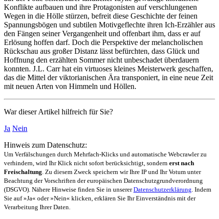
Konflikte auf­bauen und ihre Prota­gonisten auf ver­schlunge­nen
Wegen in die Hölle stürzen, befreit diese Geschichte der feinen
Spannungs­bögen und subtilen Motiv­geflechte ihren Ich-Erzäh­ler aus
den Fängen seiner Ver­gangen­heit und offen­bart ihm, dass er auf
Erlösung hoffen darf. Doch die Perspek­tive der melan­choli­schen
Rück­schau aus großer Distanz lässt befürch­ten, dass Glück und
Hoff­nung den erzählten Sommer nicht unbe­schadet über­dauern
konnten. J.L. Carr hat ein virtuoses kleines Meister­werk geschaffen,
das die Mittel der viktoria­nischen Ära transpo­niert, in eine neue Zeit
mit neuen Arten von Himmeln und Höllen.
War dieser Artikel hilfreich für Sie?
Ja
Nein
Hinweis zum Datenschutz:
Um Verfälschungen durch Mehrfach-Klicks und automatische Webcrawler zu
verhindern, wird Ihr Klick nicht sofort berücksichtigt, sondern
erst nach
Freischaltung
. Zu diesem Zweck speichern wir Ihre IP und Ihr Votum unter
Beachtung der Vorschriften der europäischen Datenschutzgrundverordnung
(DSGVO). Nähere Hinweise finden Sie in unserer
Datenschutzerklärung
. Indem
Sie auf »Ja« oder »Nein« klicken, erklären Sie Ihr Einverständnis mit der
Verarbeitung Ihrer Daten.