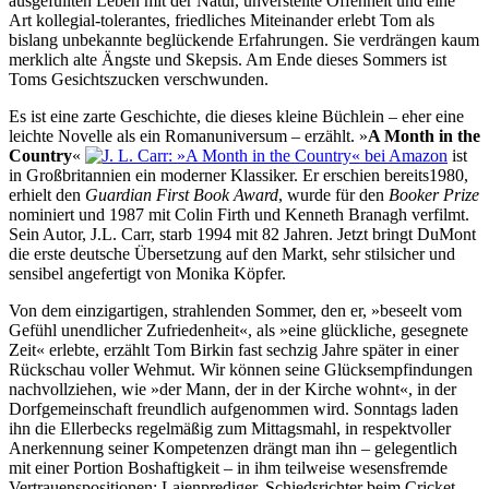
ausge­füllten Leben mit der Natur, un­ver­stellte Offen­heit und eine
Art kollegial-tolerantes, fried­liches Mitein­ander erlebt Tom als
bislang unbe­kannte beglückende Erfah­rungen. Sie verdrängen kaum
merklich alte Ängste und Skepsis. Am Ende dieses Sommers ist
Toms Gesichts­zucken verschwunden.
Es ist eine zarte Geschichte, die dieses kleine Büchlein – eher eine
leichte Novelle als ein Roman­univer­sum – erzählt. »
A Month in the
Country
«
ist
in Groß­britan­nien ein moderner Klassiker. Er erschien bereits1980,
erhielt den
Guardian First Book Award
, wurde für den
Booker Prize
nominiert und 1987 mit Colin Firth und Kenneth Branagh verfilmt.
Sein Autor, J.L. Carr, starb 1994 mit 82 Jahren. Jetzt bringt DuMont
die erste deutsche Über­setzung auf den Markt, sehr stil­sicher und
sensibel ange­fertigt von Monika Köpfer.
Von dem einzigartigen, strahlenden Sommer, den er, »beseelt vom
Gefühl unend­licher Zufrie­denheit«, als »eine glück­liche, geseg­nete
Zeit« erlebte, erzählt Tom Birkin fast sechzig Jahre später in einer
Rückschau voller Wehmut. Wir können seine Glücks­empfin­dungen
nach­voll­ziehen, wie »der Mann, der in der Kirche wohnt«, in der
Dorf­gemein­schaft freundlich aufge­nom­men wird. Sonntags laden
ihn die Ellerbecks regel­mäßig zum Mittags­mahl, in respekt­voller
Anerken­nung seiner Kom­petenzen drängt man ihn – gelegent­lich
mit einer Portion Boshaf­tigkeit – in ihm teilweise wesens­fremde
Vertrauens­positionen: Laien­prediger, Schieds­richter beim Cricket­