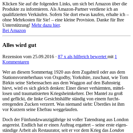
Klicken Sie auf die folgenden Links, um sich bei Amazon über die
Produkte zu informieren. Als Amazon-Partner verdiene ich an
qualifizierten Verkäufen. Sofern Sie dort etwas kaufen, erhalte ich –
ohne Mehrkosten für Sie! – eine kleine Provision. Danke für Ihre
Unterstützung!
Mehr dazu hier
.
Bei Amazon
Alles wird gut
Rezension vom 25.09.2016 ·
87 x als hilfreich bewertet
mit
1
Kommentaren
Wer an diesem Sommertag 1920 aus dem Zugabteil oder aus dem
Stations­vorsteher­haus von Oxgodby, Yorkshire, zuschaut, wie Tom
Birkin seine Sieben­sachen aus dem Waggon auf den Bahnsteig
hievt, wird es sich gleich denken: Einer dieser verhärmten, mittel­
losen und trauma­tisierten Kriegs­heim­kehrer. Der Mantel zu groß
und geflickt, die linke Gesichts­hälfte ständig von einem furcht­
erregen­den Zucken verzerrt. Was niemand sieht: Überdies ist ihm
vor Kurzem seine Ehefrau wegge­laufen.
Doch der Fünfundzwanzigjährige ist voller Tatendrang aus London
angereist. Endlich hat er einen Auftrag ergattert – seine erste eigen­
ständige Arbeit als Restau­rator, seit er vor dem Krieg das
London