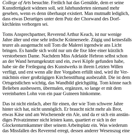
College of Arts
besuchte. Freilich hat das Gemälde, dem er seine
Kunst­fertig­keit widmen soll, seit Jahr­hunder­ten nie­mand mehr
gesehen, wenn es denn über­haupt existiert. Man mutmaßt lediglich,
dass etwas Derartiges unter dem Putz der Chorwand des Dorf­
kirchleins verborgen sei.
Toms Ansprechpartner, Reverend Arthur Keach, ist nur wenige
Jahre älter und eine sehr irdische Krämer­seele. Zügig und keines­falls
teurer als ausge­macht soll Tom die Malerei irgend­wie ans Licht
bringen. Es handle sich wohl nur um die fixe Idee einer kürzlich
verstor­benen Dame. Nachdem Miss Adelaide Hebron selbst schon
an der Wand herum­gekratzt und ein, zwei Köpfe gefunden habe,
habe sie die Frei­legung des Kunst­werks in ihrem Letzten Willen
verfügt, und erst wenn alle ihre Vorgaben erfüllt sind, wird ihr Ver­
mächt­nis einer groß­zügigen Kirchen­stiftung ausbezahlt. Die ist dem
Ortsgeistlichen wichtig, das Wandbild gleichgültig. Tom könne nach
Belieben ausbessern, übermalen, ergänzen, so lange er mit dem
verein­barten Lohn von ein paar Guineen hinkomme.
Das ist nicht einfach, aber für einen, der wie Tom schwere Jahre
hinter sich hat, nicht unmöglich. Er braucht nicht mehr als Brot,
etwas Käse und am Wochen­ende ein Ale, und da er sich ein anstän­
diges Privat­zimmer nicht leisten kann, quartiert er sich in der
Glocken­turm­kammer über seinem Arbeits­platz ein. Was wiederum
das Missfallen des Reverend erregt, dessen anderer Wesens­zug eine