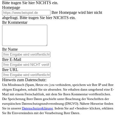
Bitte tragen Sie hier NICHTS ein.
Homepage
Ihre Homepage wird hier nicht
abgefragt. Bitte tragen Sie hier NICHTS ein.
Ihr Kommentar
Ihr Name
Ihre E-Mail
Ihre URL
Hinweis zum Datenschutz:
Um Missbrauch (Spam, Hetze etc.) zu verhindern, speichern wir Ihre IP und Ihre
obigen Eingaben, sobald Sie sie absenden. Sie erhalten dann umgehend eine E-
Mail mit einem Freischaltlink, mit dem Sie Ihren Kommentar veröffentlichen.
Die Speicherung Ihrer Daten geschieht unter Beachtung der Vorschriften der
europäischen Datenschutzgrundverordnung (DSGVO). Nähere Hinweise finden
Sie in unserer
Datenschutzerklärung
. Indem Sie auf »Senden« klicken, erklären
Sie Ihr Einverständnis mit der Verarbeitung Ihrer Daten.