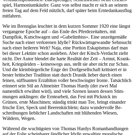
spiel, Har­monium­käufer. Ganz von selbst macht er sich an seinem
freien Tag auf dem Feld nützlich, darf später beim Ernte­dank­ausflug
mitfahren.
Wie im Brennglas leuchtet in dem kurzen Sommer 1920 eine längst
vergangene Epoche auf – das Ende des Pferde­zeit­alters, mit
Dampflok, Kutsch­wagen und »Gabel­imbiss«. Eine unzeit­gemäße
Suche nach einer verlore­nen Idylle? Rück­wärts­gewandte Sehn­sucht
nach einer heile­ren Welt? Naja, eine Portion Eskapis­mus darf man
bei dieser Lektüre schon ausleben. Aber der Kitsch-Verdacht zieht
nicht. Der Autor blendet die harte Realität der Zeit – Armut, Krank­
heit, Kriegs­leiden – keines­wegs aus, stellt sie aber nicht zur Schau.
Und die klein­bürger­liche Enge der Dorf­gesell­schaft kritisiert er in
bester britischer Tradition statt durch Drastik lieber durch einen
feinen, süffi­santen Erzähl­ton voller be­schwing­ter Ironie. Tatsäch­lich
erinnert sein Stil an Altmeister Thomas Hardy (der zwei Mal
nament­lich erwähnt wird), und viele Szenen lassen dessen Stim­
mungen anklingen: die Ernte­arbeit, das Fest mit Picknick im
Grünen, erste Maschinen; ständig trinkt man Tee, bringt einander
frische Eier, Speck und Beeren­küchlein; dazu wunder­volle Be­
schreibungen lieb­licher Land­schaften mit blühenden Wiesen,
Wäldern, Wegen.
Während die wuchtigsten von Thomas Hardys Roman­hand­lun­gen
auf der Folie schein­barer länd­licher Idylle gewaltige mora­lische