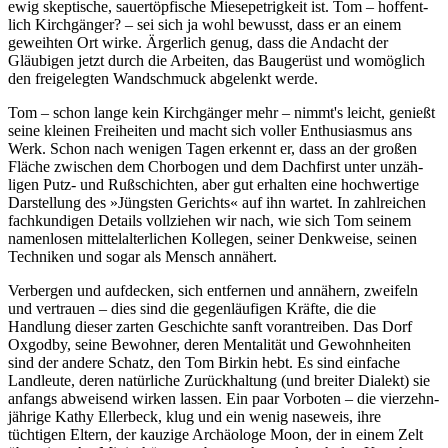
ewig skeptische, sauer­töpfische Miese­petrig­keit ist. Tom – hoffent­
lich Kirch­gänger? – sei sich ja wohl bewusst, dass er an einem
geweihten Ort wirke. Ärgerlich genug, dass die Andacht der
Gläubigen jetzt durch die Arbeiten, das Bau­gerüst und womög­lich
den freige­legten Wand­schmuck abge­lenkt werde.
Tom – schon lange kein Kirchgänger mehr – nimmt's leicht, genießt
seine kleinen Frei­heiten und macht sich voller Enthu­sias­mus ans
Werk. Schon nach wenigen Tagen erkennt er, dass an der großen
Fläche zwischen dem Chor­bogen und dem Dachfirst unter unzäh­
ligen Putz- und Ruß­schichten, aber gut erhalten eine hoch­wertige
Darstel­lung des »Jüngsten Gerichts« auf ihn wartet. In zahl­reichen
fach­kundigen Details voll­ziehen wir nach, wie sich Tom seinem
namen­losen mittel­alter­lichen Kollegen, seiner Denkweise, seinen
Techniken und sogar als Mensch annähert.
Verbergen und aufdecken, sich entfernen und annähern, zweifeln
und vertrauen – dies sind die gegen­läufi­gen Kräfte, die die
Handlung dieser zarten Geschichte sanft voran­treiben. Das Dorf
Oxgodby, seine Be­wohner, deren Menta­lität und Gewohn­heiten
sind der andere Schatz, den Tom Birkin hebt. Es sind einfa­che
Landleute, deren natürliche Zurück­haltung (und breiter Dialekt) sie
anfangs abweisend wirken lassen. Ein paar Vorboten – die vierzehn­
jährige Kathy Ellerbeck, klug und ein wenig naseweis, ihre
tüchtigen Eltern, der kauzige Archäologe Moon, der in einem Zelt