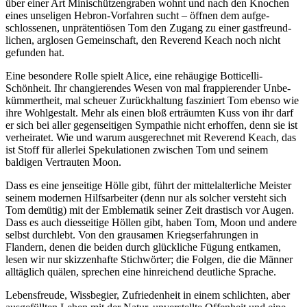
über einer Art Mini­schützen­graben wohnt und nach den Knochen
eines unseligen Hebron-Vor­fahren sucht – öffnen dem aufge­
schlosse­nen, unpräten­tiö­sen Tom den Zugang zu einer gast­freund­
lichen, arglosen Gemein­schaft, den Reverend Keach noch nicht
gefunden hat.
Eine besondere Rolle spielt Alice, eine rehäugige Botti­celli-
Schönheit. Ihr changie­rendes Wesen von mal frappie­render Unbe­
kümmert­heit, mal scheuer Zurück­haltung fasziniert Tom ebenso wie
ihre Wohl­gestalt. Mehr als einen bloß erträumten Kuss von ihr darf
er sich bei aller gegen­seitigen Sympathie nicht erhoffen, denn sie ist
verheiratet. Wie und warum ausge­rech­net mit Reverend Keach, das
ist Stoff für allerlei Speku­lationen zwischen Tom und seinem
baldigen Vertrauten Moon.
Dass es eine jenseitige Hölle gibt, führt der mittel­alter­liche Meister
seinem modernen Hilfs­arbeiter (denn nur als solcher versteht sich
Tom demütig) mit der Emble­matik seiner Zeit drastisch vor Augen.
Dass es auch dies­seitige Höllen gibt, haben Tom, Moon und andere
selbst durchlebt. Von den grau­samen Kriegs­er­fah­rungen in
Flandern, denen die beiden durch glück­liche Fügung entkamen,
lesen wir nur skizzen­hafte Stich­wörter; die Folgen, die die Männer
alltäg­lich quälen, sprechen eine hinrei­chend deutliche Sprache.
Lebensfreude, Wissbegier, Zufriedenheit in einem schlichten, aber