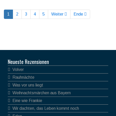
1
2
3
4
5
Weiter
Ende
Neueste Rezensionen
Volver
Rauhnächte
Was vor uns liegt
Weihnachtsmärchen aus Bayern
Eine wie Frankie
Wir dachten, das Leben kommt noch