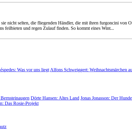
sie nicht selten, die flie­genden Händler, die mit ihren furgoncini von 
s feil­bieten und regen Zulauf finden. So kommt eines Wint...
Céspedes:
Was vor uns liegt
Alfons Schweiggert:
Weihnachtsmärchen a
 Bernsteinaugen
Dörte Hansen:
Altes Land
Jonas Jonasson:
Der Hunder
on:
Das Rosie-Projekt
hutz