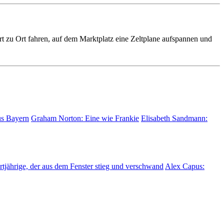
Ort zu Ort fahren, auf dem Markt­platz eine Zeltplane auf­spannen und
us Bayern
Graham Norton:
Eine wie Frankie
Elisabeth Sandmann:
tjährige, der aus dem Fenster stieg und verschwand
Alex Capus: