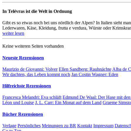
In Telévras ist die Welt in Ordnung
Gibt es so etwas noch bei uns nördlich der Alpen? In Italien sieht man 
Leder­waren, Käse, Kleidung, frutta e verdura, Würste oder Krims­kram
weiter lesen
Keine weiteren Seiten vorhanden
Neueste Rezensionen
Maurizio de Giovanni:
Volver
Ellen Sandberg:
Rauhnächte
Alba de 
Wir dachten, das Leben kommt noch
Jan Costin Wagner:
Eden
Hilfreichste Rezensionen
Francesca Melandri:
Eva schläft
Edmund De Waal:
Der Hase mit den
Léon und Louise
J. L. Carr:
Ein Monat auf dem Land
Graeme Simsi
Bücher Rezensionen
Verlage
Persönliches
Meinungen zu BR
Kontakt
Impressum
Datensc
Go to Top