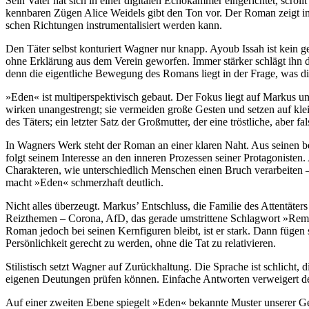
Sein Vater hat sich in einer digitalen Echo­kammer ein­gerich­tet, scrol
kenn­baren Zügen Alice Weidels gibt den Ton vor. Der Roman zeigt in die
schen Rich­tungen instru­men­tali­siert werden kann.
Den Täter selbst konturiert Wagner nur knapp. Ayoub Issah ist kein ge
ohne Erklä­rung aus dem Verein geworfen. Immer stärker schlägt ihn die
denn die eigent­liche Be­wegung des Romans liegt in der Frage, was d
»Eden« ist multiperspektivisch gebaut. Der Fokus liegt auf Markus u
wirken un­an­ge­strengt; sie ver­meiden große Gesten und setzen auf k
des Täters; ein letzter Satz der Groß­mutter, der eine tröst­liche, aber f
In Wagners Werk steht der Roman an einer klaren Naht. Aus seinen bekan
folgt seinem Inte­resse an den inne­ren Pro­zessen seiner Prota­gonis­ten
Charak­teren, wie unter­schied­lich Menschen einen Bruch verar­beiten 
macht »Eden« schmerz­haft deutlich.
Nicht alles überzeugt. Markus’ Entschluss, die Familie des Atten­täters 
Reiz­themen – Corona, AfD, das gerade um­strit­tene Schlag­wort »Re­mig
Roman jedoch bei seinen Kern­figuren bleibt, ist er stark. Dann fügen 
Persön­lich­keit gerecht zu werden, ohne die Tat zu rela­tivie­ren.
Stilistisch setzt Wagner auf Zurück­haltung. Die Sprache ist schlicht, 
eigenen Deu­tungen prüfen können. Ein­fache Ant­worten ver­weigert der
Auf einer zweiten Ebene spiegelt »Eden« bekannte Muster unse­rer Geg