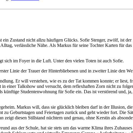
Zustand nicht allzu häufigen Glücks. Sofie Stenger, zwölf, ist der gelie
Alltag, ver­läss­liche Nähe. Als Markus für seine Tochter Karten für das 
gt sich im Foyer in die Luft. Unter den vielen Toten ist auch Sofie.
ster Linie der Trauer der Hinter­bliebe­nen und in zweiter Linie den Wel
dlung. Er will verstehen, wie es zu der Tat kommen konnte; er liest, fr
tzt in einer Talkshow und versucht, dem reflex­haften Zorn nicht zu folgen
 als künftige Stu­denten­wohnung für Sofie ein. Das ist ver­störend und, 
e­heim. Markus will, dass sie glücklich bleiben darf in der Illusion, d
t zu Geburts­tagen und Feier­tagen zurück und geht wieder fort. Die Sät
n zeigt diesen Still­stand nüchtern und genau, ohne Kerstin als ab­sonder­
und aus der Schule, hat sie stets um das warme Klima ihres Zuhauses be