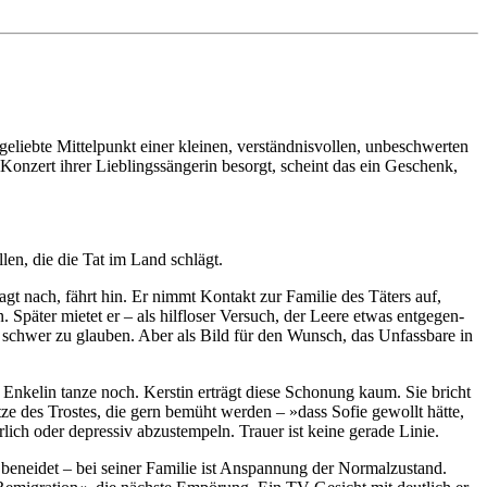
bte Mittel­punkt einer kleinen, ver­ständ­nis­vollen, un­be­schwer­ten
Konzert ihrer Lieb­lings­sänge­rin besorgt, scheint das ein Geschenk,
len, die die Tat im Land schlägt.
agt nach, fährt hin. Er nimmt Kontakt zur Familie des Täters auf,
. Später mietet er – als hilfloser Versuch, der Leere etwas ent­gegen­
ja, schwer zu glauben. Aber als Bild für den Wunsch, das Unfass­bare in
ie Enkelin tanze noch. Kerstin erträgt diese Schonung kaum. Sie bricht
ze des Trostes, die gern bemüht werden – »dass Sofie gewollt hätte,
lich oder depressiv abzu­stem­peln. Trauer ist keine gerade Linie.
neidet – bei seiner Familie ist An­span­nung der Normal­zu­stand.