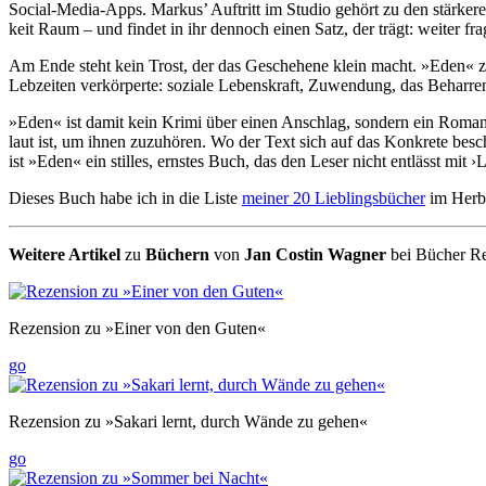
Social-Media-Apps. Markus’ Auftritt im Studio gehört zu den stär­keren
keit Raum – und findet in ihr dennoch einen Satz, der trägt: weiter f
Am Ende steht kein Trost, der das Ge­sche­hene klein macht. »Eden« zei
Lebzeiten ver­kör­perte: soziale Lebens­kraft, Zuwen­dung, das Be­harr
»Eden« ist damit kein Krimi über einen Anschlag, sondern ein Roman über 
laut ist, um ihnen zuzu­hören. Wo der Text sich auf das Kon­krete be­sch
ist »Eden« ein stilles, ernstes Buch, das den Leser nicht ent­lässt mit
Dieses Buch habe ich in die Liste
meiner 20 Lieblingsbücher
im Herbs
Weitere Artikel
zu
Büchern
von
Jan Costin Wagner
bei Bücher Re
Rezension zu »Einer von den Guten«
go
Rezension zu »Sakari lernt, durch Wände zu gehen«
go