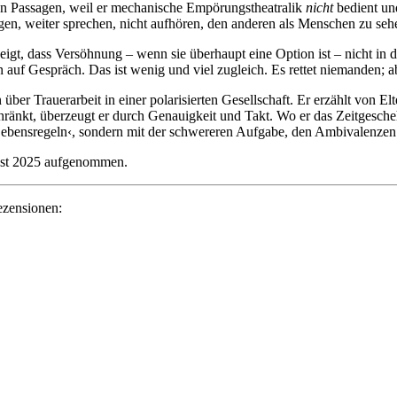
 Passagen, weil er mecha­nische Em­pö­rungs­thea­tralik
nicht
bedient und
ragen, weiter sprechen, nicht aufhören, den anderen als Menschen zu seh
gt, dass Ver­söh­nung – wenn sie über­haupt eine Option ist – nicht in d
en auf Gespräch. Das ist wenig und viel zugleich. Es rettet nie­manden; 
Trauer­arbeit in einer polari­sierten Gesell­schaft. Er erzählt von Eltern
ränkt, über­zeugt er durch Ge­nauig­keit und Takt. Wo er das Zeit­ge­scheh
 ›Lebens­regeln‹, sondern mit der schwereren Aufgabe, den Ambi­valen­zen s
t 2025 aufge­nom­men.
zensionen: