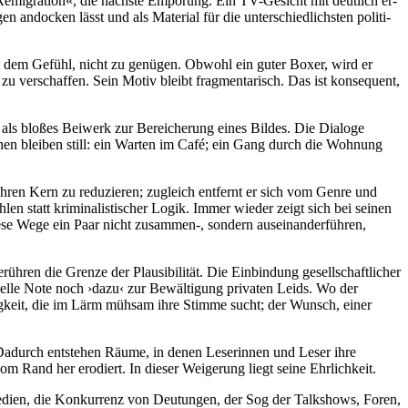
»Re­migra­tion«, die nächste Em­pörung. Ein TV-Gesicht mit deut­lich er­
andocken lässt und als Material für die unter­schied­lichs­ten politi­
it dem Gefühl, nicht zu ge­nügen. Obwohl ein guter Boxer, wird er
 ver­schaf­fen. Sein Motiv bleibt frag­menta­risch. Das ist konsequent,
ls bloßes Beiwerk zur Be­reiche­rung eines Bildes. Die Dialoge
zenen bleiben still: ein Warten im Café; ein Gang durch die Wohnung
 ihren Kern zu redu­zieren; zugleich entfernt er sich vom Genre und
len statt krimi­na­listi­scher Logik. Immer wieder zeigt sich bei seinen
ese Wege ein Paar nicht zu­sammen-, sondern aus­ein­ander­führen,
ühren die Grenze der Plausi­bilität. Die Ein­bindung gesell­schaft­licher
tuelle Note noch ›dazu‹ zur Be­wälti­gung privaten Leids. Wo der
dig­keit, die im Lärm müh­sam ihre Stimme sucht; der Wunsch, einer
gt. Dadurch entstehen Räume, in denen Lese­rinnen und Leser ihre
m Rand her erodiert. In dieser Weige­rung liegt seine Ehrlich­keit.
dien, die Kon­kur­renz von Deu­tungen, der Sog der Talk­shows, Foren,