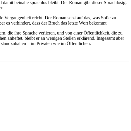
 damit beinahe sprach­los bleibt. Der Roman gibt dieser Sprach­losig­
en.
ie Ver­gangen­heit reicht. Der Roman setzt auf das, was Sofie zu
aber es verhin­dert, dass der Bruch das letzte Wort bekommt.
, die ihre Sprache ver­lieren, und von einer Öffent­lich­keit, die zu
en an­heftet, bleibt er an weni­gen Stellen erklä­rend. Insge­samt aber
tand­zu­halten – im Pri­vaten wie im Öffent­lichen.