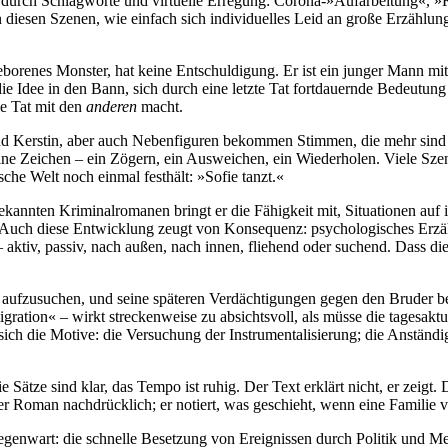
lt durch Schlag­worte und vir­tuelle Erre­gung: Corona-»Auf­arbei­tung«, 
sen Szenen, wie einfach sich indivi­duel­les Leid an große Erzäh­lun­gen 
­bore­nes Monster, hat keine Ent­schuldi­gung. Er ist ein junger Mann m
 Idee in den Bann, sich durch eine letzte Tat fort­dauernde Bedeu­tung zu
ie Tat mit den
ande­ren
macht.
nd Kerstin, aber auch Neben­figuren bekom­men Stimmen, die mehr sind a
leine Zeichen – ein Zögern, ein Aus­wei­chen, ein Wieder­holen. Viele S
alsche Welt noch einmal fest­hält: »Sofie tanzt.«
n­ten Krimi­nal­roma­nen bringt er die Fähig­keit mit, Situa­tionen auf
. Auch diese Ent­wick­lung zeugt von Kon­se­quenz: psycho­logi­sches Erzäh
– aktiv, passiv, nach außen, nach innen, fliehend oder suchend. Dass di
aufzu­suchen, und seine späte­ren Ver­däch­tigun­gen gegen den Bruder ber
ra­tion« – wirkt strecken­weise zu ab­sichts­voll, als müsse die tages­ak
sich die Motive: die Ver­suchung der Instru­men­tali­sierung; die An­stän
die Sätze sind klar, das Tempo ist ruhig. Der Text erklärt nicht, er zei
 Roman nach­drück­lich; er notiert, was geschieht, wenn eine Familie vo
en­wart: die schnelle Besetzung von Ereig­nissen durch Politik und Me