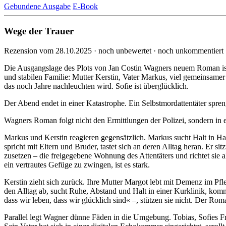
Gebundene Ausgabe
E-Book
Wege der Trauer
Rezension vom 28.10.2025 · noch unbewertet · noch unkommentiert
Die Ausgangslage des Plots von Jan Costin Wagners neuem Roman ist ein 
und stabilen Familie: Mutter Kerstin, Vater Markus, viel ge­mein­samer 
das noch Jahre nach­leuch­ten wird. Sofie ist über­glück­lich.
Der Abend endet in einer Katastrophe. Ein Selbst­mord­atten­täter spren
Wagners Roman folgt nicht den Ermitt­lungen der Polizei, sondern in er
Markus und Kerstin reagieren gegen­sätzlich. Markus sucht Halt in Han
spricht mit Eltern und Bruder, tastet sich an deren Alltag heran. Er si
zu­setzen – die frei­ge­gebene Wohnung des Atten­täters und richtet sie
ein ver­trautes Gefüge zu zwingen, ist es stark.
Kerstin zieht sich zurück. Ihre Mutter Margot lebt mit Demenz im Pfleg
den Alltag ab, sucht Ruhe, Abstand und Halt in einer Kurklinik, komm
dass wir leben, dass wir glücklich sind« –, stützen sie nicht. Der Roma
Parallel legt Wagner dünne Fäden in die Umgebung. Tobias, Sofies Fre