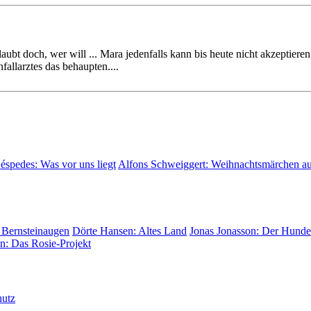
bt doch, wer will ... Mara jedenfalls kann bis heute nicht akzep­tieren,
ll­arztes das be­haup­ten....
Céspedes:
Was vor uns liegt
Alfons Schweiggert:
Weihnachtsmärchen a
 Bernsteinaugen
Dörte Hansen:
Altes Land
Jonas Jonasson:
Der Hunder
on:
Das Rosie-Projekt
hutz