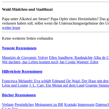
Wald-Mädchen und Stadtfuzzi
Papa unter Alkohol am Steuer? Papa Opfer eines Herz­infarkts? Das glau
ver­lassen haben soll, selbst wenn die Unter­suchungs­ergeb­nisse des Unfa
weiter lesen
Keine weiteren Seiten vorhanden
Neueste Rezensionen
Maurizio de Giovanni:
Volver
Ellen Sandberg:
Rauhnächte
Alba de 
Wir dachten, das Leben kommt noch
Jan Costin Wagner:
Eden
Hilfreichste Rezensionen
Francesca Melandri:
Eva schläft
Edmund De Waal:
Der Hase mit den
Léon und Louise
J. L. Carr:
Ein Monat auf dem Land
Graeme Simsi
Bücher Rezensionen
Verlage
Persönliches
Meinungen zu BR
Kontakt
Impressum
Datensc
Go to Top