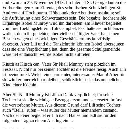
und zwar am 29. November 1913. Im Internat St. George laufen die
Vorbereitungen zum Ehrentag des schottischen Schutzheiligen St.
Andrew auf Hochtouren. Höhepunkt der Abendveranstaltung soll
die Aufführung eines Schwerttanzes sein. Die begabte, hochsensible
Elfjährige Isobel Munroy wird ihn darbieten, am Klavier begleitet
von ihrer Lieblingslehrerin Lili Campbel. Fast hätte sie nicht tanzen
wollen, denn ihr geliebter, aber vielbeschäftigter Vater hat seinen
Besuch wegen eines wichtigen Geschäftstermins kurzfristig
abgesagt. Aber Lili und die Tanzlehrerin können Isobel überzeugen,
dass sie eine Verpflichtung hat, denn die gesamte Schulgemeinde
wäre tief enttäuscht, würde Isobel nicht auftreten.
Kitsch as Kitsch can: Vater Sir Niall Munroy steht plötzlich im
Festsaal. Nicht nur bei seiner Tochter ist die Freude riesig. Auch Lili
ist beeindruckt: Welch ein charmanter, interessanter Mann! Aber für
sie wird er unerreichbar bleiben, schließlich ist sie das uneheliche
Kind einer Köchin.
Aber Sir Niall Munroy ist Lili zu Dank verpflichtet; für seine
Tochter ist sie die wichtigste Bezugsperson, und sie ersetzt ihr fast
die verstorbene Mutter. Aus diesem Grund darf Lili seine Tochter
auch "Bella" rufen – was außer der Mutter niemandem zustand.
Nach der Feier begleitet er Lili nach Hause und lädt sie für den
folgenden Tag zu einem Ausflug ein ...