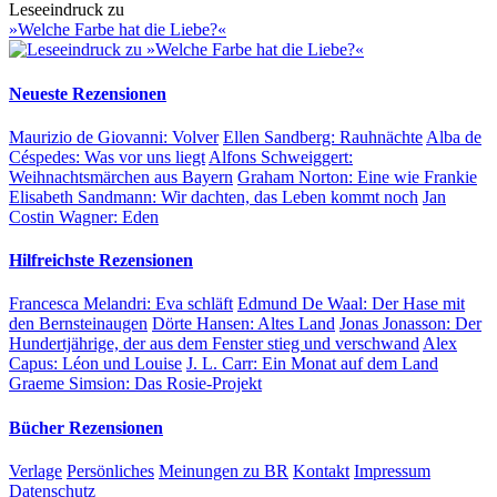
Leseeindruck zu
»Welche Farbe hat die Liebe?«
Neueste Rezensionen
Maurizio de Giovanni:
Volver
Ellen Sandberg:
Rauhnächte
Alba de
Céspedes:
Was vor uns liegt
Alfons Schweiggert:
Weihnachtsmärchen aus Bayern
Graham Norton:
Eine wie Frankie
Elisabeth Sandmann:
Wir dachten, das Leben kommt noch
Jan
Costin Wagner:
Eden
Hilfreichste Rezensionen
Francesca Melandri:
Eva schläft
Edmund De Waal:
Der Hase mit
den Bernsteinaugen
Dörte Hansen:
Altes Land
Jonas Jonasson:
Der
Hundertjährige, der aus dem Fenster stieg und verschwand
Alex
Capus:
Léon und Louise
J. L. Carr:
Ein Monat auf dem Land
Graeme Simsion:
Das Rosie-Projekt
Bücher Rezensionen
Verlage
Persönliches
Meinungen zu BR
Kontakt
Impressum
Datenschutz