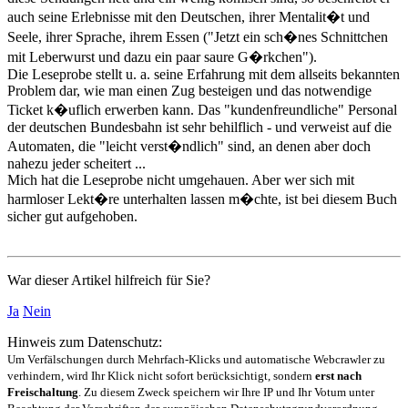
auch seine Erlebnisse mit den Deutschen, ihrer Mentalit�t und
Seele, ihrer Sprache, ihrem Essen ("Jetzt ein sch�nes Schnittchen
mit Leberwurst und dazu ein paar saure G�rkchen").
Die Leseprobe stellt u. a. seine Erfahrung mit dem allseits bekannten
Problem dar, wie man einen Zug besteigen und das notwendige
Ticket k�uflich erwerben kann. Das "kundenfreundliche" Personal
der deutschen Bundesbahn ist sehr behilflich - und verweist auf die
Automaten, die "leicht verst�ndlich" sind, an denen aber doch
nahezu jeder scheitert ...
Mich hat die Leseprobe nicht umgehauen. Aber wer sich mit
harmloser Lekt�re unterhalten lassen m�chte, ist bei diesem Buch
sicher gut aufgehoben.
War dieser Artikel hilfreich für Sie?
Ja
Nein
Hinweis zum Datenschutz:
Um Verfälschungen durch Mehrfach-Klicks und automatische Webcrawler zu
verhindern, wird Ihr Klick nicht sofort berücksichtigt, sondern
erst nach
Freischaltung
. Zu diesem Zweck speichern wir Ihre IP und Ihr Votum unter