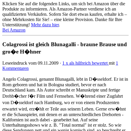
Klicken Sie auf die folgenden Links, um sich bei Amazon über die
Produkte zu informieren. Als Amazon-Partner verdiene ich an
qualifizierten Verkäufen. Sofern Sie dort etwas kaufen, erhalte ich –
ohne Mehrkosten für Sie! – eine kleine Provision. Danke für Ihre
Unterstützung!
Mehr dazu hier
.
Bei Amazon
Colagrossi ist gleich Blunagalli - braune Brause und
gro�e H�hner
Leseeindruck vom 09.11.2009 ·
1 x als hilfreich bewertet
mit
1
Kommentaren
Angelo Colagrossi, genannt Blunagalli, lebt in D�sseldorf. Er ist in
Rom geboren und hat in Bologna studiert, bevor er nach
Deutschland kam. Als Autor schreibt er Manuskripte und fertige
Drehb�cher f�r Film und Fernsehen. W�hrend einer Zugfahrt
von D�sseldorf nach Hamburg, wo er von einem Produzenten
erwartet wird, erz�hlt er Teile aus seinem Leben. Gerne erw�hnt
er die Schauspieler, mit denen er an unterschiedlichen Drehorten -
Kalifornien ist auch dabei - gearbeitet hat. Auf seine
Unterhaltungsshows wie z. B. "Total normal" ist er stolz. So wie
diese Sendungen nett und ein wenig komisch sind, so beschreibt er