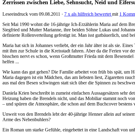
Zerrissen zwischen Liebe, Sehnsucht, Neid und Eifers
Leseeindruck vom 09.08.2011 ·
7 x als hilfreich bewertet
mit
1 Komm
Seit Mai 1990 wohnt die 16-jährige Ich-Erzählerin Maria auf dem Br
Siegfried und Mutter Marianne, ihre beiden Söhne Lukas und Johanne
definierte Rollenverteilung gefestigt ist. Man isst gutbäuerlich, und be
Maria hat sich in Johannes verliebt, der ein Jahr älter ist als sie. Ei
mit ihm zur Schule in die Kreisstadt fahren. Aber da die Ferien vor d
bisschen nervt es schon, wenn Großmutter Frieda mit dem Besenstiel
helfen ...
Wie kann das gut gehen? Die Familie arbeitet von früh bis spät, um 
Maria dagegen ist ein Mädchen, das am liebsten liest, Zigaretten raucht
aus mal den Besen schwingen statt sich über die Spinnen zu beschwe
Daniela Krien beschreibt in zumeist einfachen Aussagesätzen sehr det
Heizung haben die Brendels nicht, und das Mobiliar stammt noch vo
– und spüren die Atmosphäre, die schon auf dem Buchcover bestens ve
Unweit von den Brendels lebt der 40-jährige Henner allein auf seinem
Arme des Nebenbuhlers?
Ein Roman um starke Gefühle, eingebettet in eine Landschaft von unb