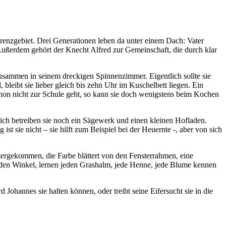
enzgebiet. Drei Generationen leben da unter einem Dach: Vater
ußerdem gehört der Knecht Alfred zur Gemeinschaft, die durch klar
hm zusammen in seinem dreckigen Spinnenzimmer. Eigentlich sollte sie
bleibt sie lieber gleich bis zehn Uhr im Kuschelbett liegen. Ein
hon nicht zur Schule geht, so kann sie doch wenigstens beim Kochen
lich betreiben sie noch ein Sägewerk und einen kleinen Hofladen.
ist sie nicht – sie hilft zum Beispiel bei der Heuernte -, aber von sich
ntergekommen, die Farbe blättert von den Fensterrahmen, eine
eden Winkel, lernen jeden Grashalm, jede Henne, jede Blume kennen
Johannes sie halten können, oder treibt seine Eifersucht sie in die