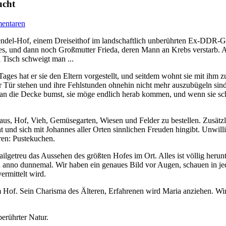
ucht
entaren
endel-Hof, einem Dreiseithof im landschaftlich unberührten Ex-DDR-Gr
s, und dann noch Großmutter Frieda, deren Mann an Krebs verstarb. A
i Tisch schweigt man ...
nes Tages hat er sie den Eltern vorgestellt, und seitdem wohnt sie mit i
er Tür stehen und ihre Fehlstunden ohnehin nicht mehr auszubügeln sind, 
 an die Decke bumst, sie möge endlich herab kommen, und wenn sie sc
Haus, Hof, Vieh, Gemüsegarten, Wiesen und Felder zu bestellen. Zusätz
 und sich mit Johannes aller Orten sinnlichen Freuden hingibt. Unwillig 
ren: Pustekuchen.
ailgetreu das Aussehen des größten Hofes im Ort. Alles ist völlig heru
n anno dunnemal. Wir haben ein genaues Bild vor Augen, schauen in j
rmittelt wird.
 Hof. Sein Charisma des Älteren, Erfahrenen wird Maria anziehen. Wird 
erührter Natur.