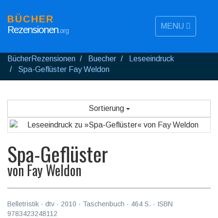
BÜCHER
MENU
Rezensionen
.org
BücherRezensionen
Buecher
Leseeindruck
Spa-Geflüster Fay Weldon
Sortierung
Spa-Geflüster
von
Fay Weldon
Belletristik
·
dtv
·
2010
· Taschenbuch ·
464
S. · ISBN
9783423248112