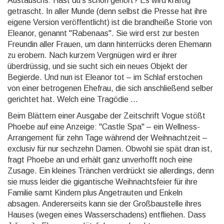
Austauschs: Hast du's schon gehört? Es wird kräftig
getrascht. In aller Munde (denn selbst die Presse hat ihre
eigene Version veröffentlicht) ist die brandheiße Storie von
Eleanor, genannt "Rabenaas". Sie wird erst zur besten
Freundin aller Frauen, um dann hinterrücks deren Ehemann
zu erobern. Nach kurzem Vergnügen wird er ihrer
überdrüssig, und sie sucht sich ein neues Objekt der
Begierde. Und nun ist Eleanor tot – im Schlaf erstochen
von einer betrogenen Ehefrau, die sich anschließend selber
gerichtet hat. Welch eine Tragödie ...
Beim Blättern einer Ausgabe der Zeitschrift Vogue stößt
Phoebe auf eine Anzeige: "Castle Spa" – ein Wellness-
Arrangement für zehn Tage während der Weihnachtzeit –
exclusiv für nur sechzehn Damen. Obwohl sie spät dran ist,
fragt Phoebe an und erhält ganz unverhofft noch eine
Zusage. Ein kleines Tränchen verdrückt sie allerdings, denn
sie muss leider die gigantische Weihnachtsfeier für ihre
Familie samt Kindern plus Angetrauten und Enkeln
absagen. Andererseits kann sie der Großbaustelle ihres
Hauses (wegen eines Wasserschadens) entfliehen. Dass