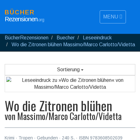
BÜCHER
MENU
Rezensionen
.org
BücherRezensionen
Buecher
Leseeindruck
Wo die Zitronen blühen Massimo/Marco Carlotto/Videtta
Sortierung
Wo die Zitronen blühen
von
Massimo/Marco Carlotto/Videtta
Krimi
·
Tropen
· Gebunden ·
240
S. · ISBN
9783608502039