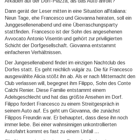
Arkaden auf der Dorf-Piazza, als das Auto anrollt?
Dann gerät der Leser mitten in eine Situation all'italiana:
Neun Tage, ehe Francesco und Giovanna heiraten, soll ein
Junggesellenenabend und eine Überraschungsparty
stattfinden. Francesco ist der Sohn des angesehenen
Avvocato Antonio Visentin und gehört zur priviligierten
Schicht der Dorfgesellschaft. Giovanna entstammt
einfacheren Verhältnissen.
Der Jungesellenabend findet im einzigen Nachtclub des
Dorfes statt. Es geht reichlich vulgär zu. Die für Francesco
ausgewählte Alicia stößt ihn ab. Als er nach Mitternacht den
Club verlassen will, begegnet ihm Filippo, Sohn des Conte
Calchi Renier. Diese Familie entstammt einem
Adelsgeschlecht und hat das größte Ansehen im Dorf.
Filippo fordert Francesco zu einem Streitgespräch in
seinem Auto auf. Es geht um Giovanna, die zunächst
Filippos Freundin war. Er behauptet, dass diese ihn noch
immer liebe. Bei einer wahnsinnigen unkontrollierten
Autofahrt kommt es fast zu einem Unfall ...