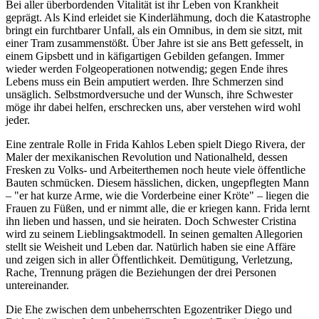
Bei aller überbordenden Vitalität ist ihr Leben von Krankheit
geprägt. Als Kind erleidet sie Kinderlähmung, doch die Katastrophe
bringt ein furchtbarer Unfall, als ein Omnibus, in dem sie sitzt, mit
einer Tram zusammenstößt. Über Jahre ist sie ans Bett gefesselt, in
einem Gipsbett und in käfigartigen Gebilden gefangen. Immer
wieder werden Folgeoperationen notwendig; gegen Ende ihres
Lebens muss ein Bein amputiert werden. Ihre Schmerzen sind
unsäglich. Selbstmordversuche und der Wunsch, ihre Schwester
möge ihr dabei helfen, erschrecken uns, aber verstehen wird wohl
jeder.
Eine zentrale Rolle in Frida Kahlos Leben spielt Diego Rivera, der
Maler der mexikanischen Revolution und Nationalheld, dessen
Fresken zu Volks- und Arbeiterthemen noch heute viele öffentliche
Bauten schmücken. Diesem hässlichen, dicken, ungepflegten Mann
– "er hat kurze Arme, wie die Vorderbeine einer Kröte" – liegen die
Frauen zu Füßen, und er nimmt alle, die er kriegen kann. Frida lernt
ihn lieben und hassen, und sie heiraten. Doch Schwester Cristina
wird zu seinem Lieblingsaktmodell. In seinen gemalten Allegorien
stellt sie Weisheit und Leben dar. Natürlich haben sie eine Affäre
und zeigen sich in aller Öffentlichkeit. Demütigung, Verletzung,
Rache, Trennung prägen die Beziehungen der drei Personen
untereinander.
Die Ehe zwischen dem unbeherrschten Egozentriker Diego und