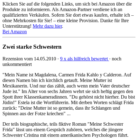
Klicken Sie auf die folgenden Links, um sich bei Amazon über die
Produkte zu informieren. Als Amazon-Partner verdiene ich an
qualifizierten Verkäufen. Sofern Sie dort etwas kaufen, erhalte ich –
ohne Mehrkosten für Sie! – eine kleine Provision. Danke für Ihre
Unterstützung!
Mehr dazu hier
.
Bei Amazon
Zwei starke Schwestern
Rezension vom 14.05.2010 ·
9 x als hilfreich bewertet
· noch
unkommentiert
"Mein Name ist Magdalena, Carmen Frida Kahlo y Calderon. Auf
diesen Namen bin ich kirchlich getauft. Meine Mutter ist
Mexikanerin. Und nur das zählt, auch wenn mein Vater deutscher
Jude ist." Im Alter von sechs Jahren wehrt sie sich heftig gegen den
Spott ihrer Klassenkameradinnen. "Du gehörst nicht hierher. Du bist
Jüdin!" Estela ist die Wortführerin. Mit derben Worten schlägt Frida
zurück: "Deine Mutter ist so gemein, dass ihr Schlangen und
Spinnen aus der Fotze kriechen" ...
Der teils biographische, teils fiktive Roman "Meine Schwester
Frida" lässt uns einem Gespräch zuhören, welches die jüngere
Schwester Cristina mit einem amerikanischen Psychologen führt.