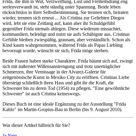
Frida, die ihm in Wut, Verzweiflung, Lust und Freiheitsdrang eng
seelenverwandt ist, steht ständig unter Spannung. Beide leben
rücksichtslos in ihrer Selbstbestimmung. Sie trennen sich, heiraten
wieder, trennen sich erneut ... Als Cristina zur Geliebten Diegos
wird, lebt sie eine Zeitlang auf, kann aber ihr Schuldgefühl
gegenüber Frida niemals ablegen. Diese wiederum missachtet,
kommandiert, beleidigt und nutzt sie aufs Schäbigste aus. Cristinas
Gefühle bleiben zwiespältig, grausam, aber verständlich. Schon als
Kind kaum wahrgenommen, während Frida als Papas Liebling
bevorzugt wurde, wünscht sie sich, Frida möge sterben.
Beide Frauen haben starke Charaktere. Frida bäumt sich auf, zwingt
sich mit äußerster Willensanstrengung und trotz unerträglicher
Schmerzen, ihre Vernissage in der Alvarez-Galerie für
zeitgenössische Kunst in Mexiko City zu eröffnen. Cristinas Liebe
übersteigt schließlich ihren Hass und gibt ihr die Kraft, die
Schwester bis zu deren Tod (1954) zu pflegen. "Eine gewöhnliche
Schwester" ist auch Cristina keineswegs.
Dieses Buch ist eine ideale Ergänzung zu der Ausstellung "Frida
Kahlo" im Martin-Gropius-Bau in Berlin (bis 9. August 2010).
War dieser Artikel hilfreich für Sie?
Ja
Nein