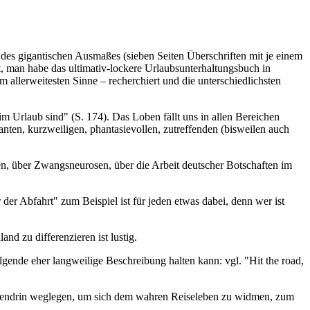
s gigantischen Ausmaßes (sieben Seiten Überschriften mit je einem
 man habe das ultimativ-lockere Urlaubsunterhaltungsbuch in
 allerweitesten Sinne – recherchiert und die unterschiedlichsten
 Urlaub sind" (S. 174). Das Loben fällt uns in allen Bereichen
en, kurzweiligen, phantasievollen, zutreffenden (bisweilen auch
en, über Zwangsneurosen, über die Arbeit deutscher Botschaften im
er Abfahrt" zum Beispiel ist für jeden etwas dabei, denn wer ist
nd zu differenzieren ist lustig.
olgende eher langweilige Beschreibung halten kann: vgl. "Hit the road,
mittendrin weglegen, um sich dem wahren Reiseleben zu widmen, zum