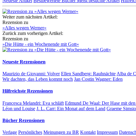
Neueste Artikel
Bestbewertete Bücher
Meist besuchte Artikel
Hilfreic
Weiter zum nächsten Artikel:
Rezension zu
»Alles wegen Werner«
Zurück zum vorherigen Artikel:
Rezension zu
»Die Hütte - ein Wochenende mit Gott«
Neueste Rezensionen
Maurizio de Giovanni:
Volver
Ellen Sandberg:
Rauhnächte
Alba de 
Wir dachten, das Leben kommt noch
Jan Costin Wagner:
Eden
Hilfreichste Rezensionen
Francesca Melandri:
Eva schläft
Edmund De Waal:
Der Hase mit den
Léon und Louise
J. L. Carr:
Ein Monat auf dem Land
Graeme Simsi
Bücher Rezensionen
Verlage
Persönliches
Meinungen zu BR
Kontakt
Impressum
Datensc