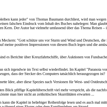
leiben kann jeder" von Thomas Baumann durchliest, wird man wegen de
inen falschen Eindruck vom Inhalt des Buches nahelegen: Man glaubt,
 den Kern. Der Autor hat vielmehr umfassend über das Thema Reisen – im
 Meckern: "Gott schütze uns vor Sturm und Wind und Deutschen, die im
 meine positiven Impressionen von diesem Buch legen und die amüsant
sind es Berichte über Kreuzfahrtschiffe, über Auktionen von Fundsach
sich irgendwie im Text selbst wiederfindet. Im Kapitel "Paranoia vor d
ugen, dass der Stecker des Computers tatsächlich herausgezogen ist?
tte Idee, aber diese Spezies nach Versionen für West- und Ostdeutschla
en Blick pfiffige Kapitelüberschrift viel mehr verspricht, als die nachf
te man hier nicht an zeitkritischen Skurrilitäten erwarten ...
an kann die Kapitel in beliebiger Reihenfolge lesen und es auch mal 
 während eines Fluges oder dem Familienleben am Strand ...