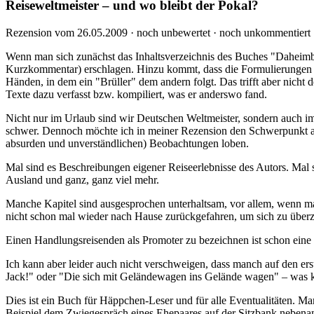
Reiseweltmeister – und wo bleibt der Pokal?
Rezension vom 26.05.2009 · noch unbewertet · noch unkommentiert
Wenn man sich zunächst das Inhaltsverzeichnis des Buches "Daheimb
Kurzkommentar) erschlagen. Hinzu kommt, dass die Formulierungen e
Händen, in dem ein "Brüller" dem andern folgt. Das trifft aber nicht
Texte dazu verfasst bzw. kompiliert, was er anderswo fand.
Nicht nur im Urlaub sind wir Deutschen Weltmeister, sondern auch im
schwer. Dennoch möchte ich in meiner Rezension den Schwerpunkt auf
absurden und unverständlichen) Beobachtungen loben.
Mal sind es Beschreibungen eigener Reiseerlebnisse des Autors. Mal 
Ausland und ganz, ganz viel mehr.
Manche Kapitel sind ausgesprochen unterhaltsam, vor allem, wenn man 
nicht schon mal wieder nach Hause zurückgefahren, um sich zu überze
Einen Handlungsreisenden als Promoter zu bezeichnen ist schon eine ne
Ich kann aber leider auch nicht verschweigen, dass manch auf den erst
Jack!" oder "Die sich mit Geländewagen ins Gelände wagen" – was könn
Dies ist ein Buch für Häppchen-Leser und für alle Eventualitäten. M
Beispiel dem Zwiegespräch eines Ehepaares auf der Sitzbank nebenan