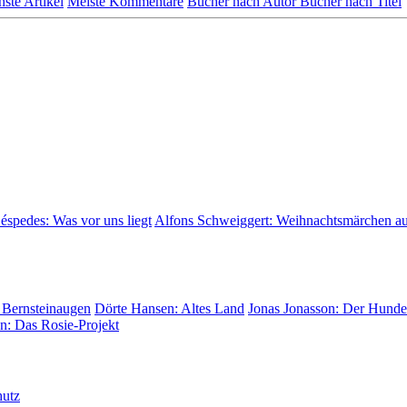
hste Artikel
Meiste Kommentare
Bücher nach Autor
Bücher nach Titel
Céspedes:
Was vor uns liegt
Alfons Schweiggert:
Weihnachtsmärchen a
 Bernsteinaugen
Dörte Hansen:
Altes Land
Jonas Jonasson:
Der Hunder
on:
Das Rosie-Projekt
hutz