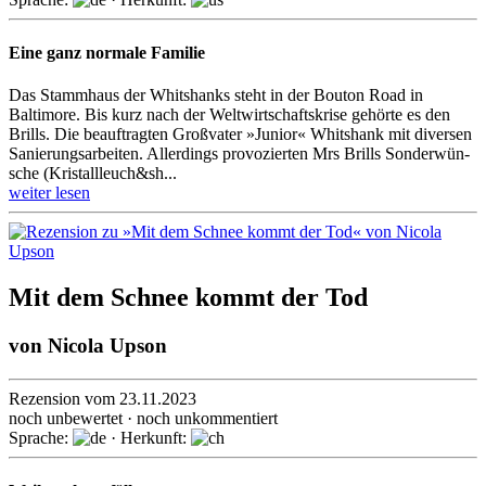
Eine ganz normale Familie
Das Stammhaus der Whitshanks steht in der Bouton Road in
Baltimore. Bis kurz nach der Welt­wirt­schafts­krise gehörte es den
Brills. Die beauftragten Großvater »Junior« Whitshank mit di­ver­sen
Sanie­rungsarbeiten. Allerdings provozierten Mrs Brills Son­der­wün­
sche (Kris­tall­leuch&sh...
weiter lesen
Mit dem Schnee kommt der Tod
von
Nicola Upson
Rezension vom 23.11.2023
noch unbewertet · noch unkommentiert
Sprache:
· Herkunft: