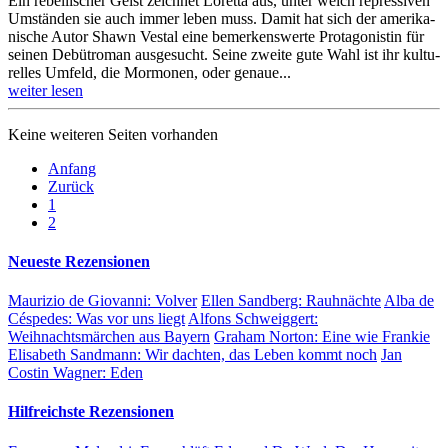
Ein rebellischer Geist zeichnet Loretta aus, unter welch repres­siven
Umständen sie auch immer leben muss. Damit hat sich der amerika­
nische Autor Shawn Vestal eine bemer­kens­werte Protago­nistin für
seinen Debüt­roman ausge­sucht. Seine zweite gute Wahl ist ihr kultu­
relles Umfeld, die Mormo­nen, oder genaue...
weiter lesen
Keine weiteren Seiten vorhanden
Anfang
Zurück
1
2
Neueste Rezensionen
Maurizio de Giovanni:
Volver
Ellen Sandberg:
Rauhnächte
Alba de
Céspedes:
Was vor uns liegt
Alfons Schweiggert:
Weihnachtsmärchen aus Bayern
Graham Norton:
Eine wie Frankie
Elisabeth Sandmann:
Wir dachten, das Leben kommt noch
Jan
Costin Wagner:
Eden
Hilfreichste Rezensionen