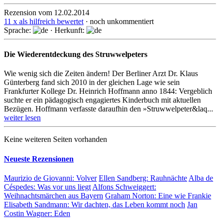
Rezension vom 12.02.2014
11 x als hilfreich bewertet
· noch unkommentiert
Sprache:
· Herkunft:
Die Wiederentdeckung des Struwwelpeters
Wie wenig sich die Zeiten ändern! Der Berliner Arzt Dr. Klaus
Günterberg fand sich 2010 in der gleichen Lage wie sein
Frankfurter Kollege Dr. Heinrich Hoff­mann anno 1844: Vergeblich
suchte er ein pädago­gisch engagiertes Kin­der­buch mit aktuellen
Bezügen. Hoffmann verfasste daraufhin den »Struw­wel­pe­ter&laq...
weiter lesen
Keine weiteren Seiten vorhanden
Neueste Rezensionen
Maurizio de Giovanni:
Volver
Ellen Sandberg:
Rauhnächte
Alba de
Céspedes:
Was vor uns liegt
Alfons Schweiggert:
Weihnachtsmärchen aus Bayern
Graham Norton:
Eine wie Frankie
Elisabeth Sandmann:
Wir dachten, das Leben kommt noch
Jan
Costin Wagner:
Eden