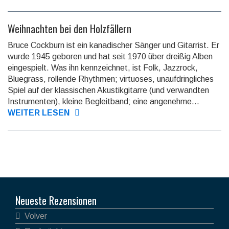
Weihnachten bei den Holzfällern
Bruce Cockburn ist ein kanadischer Sänger und Gitarrist. Er
wurde 1945 geboren und hat seit 1970 über dreißig Alben
eingespielt. Was ihn kenn­zeichnet, ist Folk, Jazzrock,
Bluegrass, rollende Rhythmen; virtuoses, unauf­dring­liches
Spiel auf der klassi­schen Akustik­gitarre (und verwandten
Instru­menten), kleine Begleitband; eine angenehme...
WEITER LESEN
Neueste Rezensionen
Volver