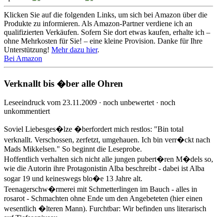
Klicken Sie auf die folgenden Links, um sich bei Amazon über die
Produkte zu informieren. Als Amazon-Partner verdiene ich an
qualifizierten Verkäufen. Sofern Sie dort etwas kaufen, erhalte ich –
ohne Mehrkosten für Sie! – eine kleine Provision. Danke für Ihre
Unterstützung!
Mehr dazu hier
.
Bei Amazon
Verknallt bis �ber alle Ohren
Leseeindruck vom 23.11.2009 · noch unbewertet · noch
unkommentiert
Soviel Liebesges�lze �berfordert mich restlos: "Bin total
verknallt. Verschossen, zerfetzt, umgehauen. Ich bin verr�ckt nach
Mads Mikkelsen." So beginnt die Leseprobe.
Hoffentlich verhalten sich nicht alle jungen pubert�ren M�dels so,
wie die Autorin ihre Protagonistin Alba beschreibt - dabei ist Alba
sogar 19 und keineswegs blo�e 13 Jahre alt.
Teenagerschw�rmerei mit Schmetterlingen im Bauch - alles in
rosarot - Schmachten ohne Ende um den Angebeteten (hier einen
wesentlich �lteren Mann). Furchtbar: Wir befinden uns literarisch