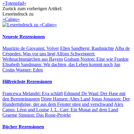
»Totenpfad«
Zurück zum vorherigen Artikel:
Leseeindruck zu
»Caligo«
Neueste Rezensionen
Maurizio de Giovanni:
Volver
Ellen Sandberg:
Rauhnächte
Alba de
Céspedes:
Was vor uns liegt
Alfons Schweiggert:
Weihnachtsmärchen aus Bayern
Graham Norton:
Eine wie Frankie
Elisabeth Sandmann:
Wir dachten, das Leben kommt noch
Jan
Costin Wagner:
Eden
Hilfreichste Rezensionen
Francesca Melandri:
Eva schläft
Edmund De Waal:
Der Hase mit
den Bernsteinaugen
Dörte Hansen:
Altes Land
Jonas Jonasson:
Der
Hundertjährige, der aus dem Fenster stieg und verschwand
Alex
Capus:
Léon und Louise
J. L. Carr:
Ein Monat auf dem Land
Graeme Simsion:
Das Rosie-Projekt
Bücher Rezensionen