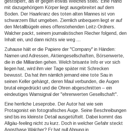
gestolpert, als er gegen etwas Weiches stieß: Eine Hand
mit dazugehörigem Körper liegt ausgebreitet auf dem
Boden. Der Haarkranz des toten alten Mannes ist von
schwarzem Blut umgeben. Ziemlich unbequem liegt er auf
den Metallbügeln eines offenstehenden Leitz-Ordners.
Walcher packt, seinem journalistischen Riecher folgend, den
Inhalt ein, und dann nichts wie weg ...
Zuhause hält er die Papiere der "Company" in Händen:
Namen und Adressen, Aktiengesellschaften, Börsenwerte,
die in die Milliarden gehen. Welch brisante Info er vor sich
liegen hat, wird ihm vier Tage später mit Schrecken
bewusst. Da hat ihm nämlich jemand eine tote Sau in
seinen Keller gehängt, deren Maul verbunden, die Augen
brutal eingedrückt und die Ohren abgeschnitten – ein
eindeutiges Warnsignal der "ehrenwerten Gesellschaft".
Eine herrliche Leseprobe. Der Autor hat wie sein
Protagonist ein fotografisches Auge. Seine Beschreibungen
sind bis ins kleinste Detail ausgetüftelt. Dabei kommt das
Allgäu-feeling nicht zu kurz. Doch in welcher Gefahr steckt
Angsthase Walcher? Er hat null Ahnung in