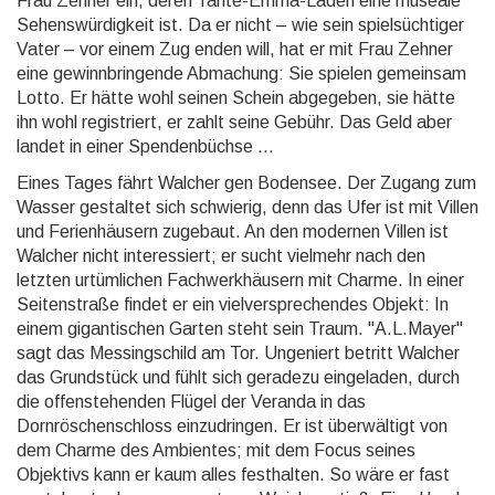
Frau Zehner ein, deren Tante-Emma-Laden eine museale
Sehenswürdigkeit ist. Da er nicht – wie sein spielsüchtiger
Vater – vor einem Zug enden will, hat er mit Frau Zehner
eine gewinnbringende Abmachung: Sie spielen gemeinsam
Lotto. Er hätte wohl seinen Schein abgegeben, sie hätte
ihn wohl registriert, er zahlt seine Gebühr. Das Geld aber
landet in einer Spendenbüchse ...
Eines Tages fährt Walcher gen Bodensee. Der Zugang zum
Wasser gestaltet sich schwierig, denn das Ufer ist mit Villen
und Ferienhäusern zugebaut. An den modernen Villen ist
Walcher nicht interessiert; er sucht vielmehr nach den
letzten urtümlichen Fachwerkhäusern mit Charme. In einer
Seitenstraße findet er ein vielversprechendes Objekt: In
einem gigantischen Garten steht sein Traum. "A.L.Mayer"
sagt das Messingschild am Tor. Ungeniert betritt Walcher
das Grundstück und fühlt sich geradezu eingeladen, durch
die offenstehenden Flügel der Veranda in das
Dornröschenschloss einzudringen. Er ist überwältigt von
dem Charme des Ambientes; mit dem Focus seines
Objektivs kann er kaum alles festhalten. So wäre er fast