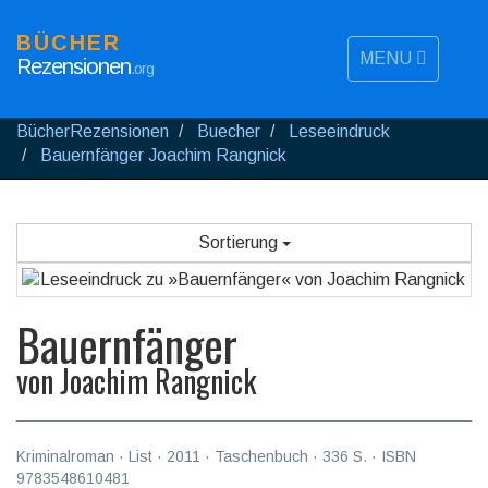
BÜCHER
MENU
Rezensionen
.org
BücherRezensionen
Buecher
Leseeindruck
Bauernfänger Joachim Rangnick
Sortierung
Bauernfänger
von
Joachim Rangnick
Kriminalroman
·
List
·
2011
· Taschenbuch ·
336
S. · ISBN
9783548610481