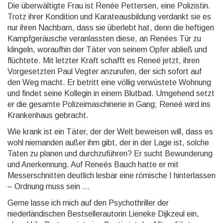
Die überwältigte Frau ist Renée Pettersen, eine Polizistin.
Trotz ihrer Kondition und Karateausbildung verdankt sie es
nur ihren Nachbarn, dass sie überlebt hat, denn die heftigen
Kampfgeräusche veranlassten diese, an Renées Tür zu
klingeln, woraufhin der Täter von seinem Opfer abließ und
flüchtete. Mit letzter Kraft schafft es Reneé jetzt, ihren
Vorgesetzten Paul Vegter anzurufen, der sich sofort auf
den Weg macht. Er betritt eine völlig verwüstete Wohnung
und findet seine Kollegin in einem Blutbad. Umgehend setzt
er die gesamte Polizeimaschinerie in Gang; Reneé wird ins
Krankenhaus gebracht.
Wie krank ist ein Täter, der der Welt beweisen will, dass es
wohl niemanden außer ihm gibt, der in der Lage ist, solche
Taten zu planen und durchzuführen? Er sucht Bewunderung
und Anerkennung. Auf Reneés Bauch hatte er mit
Messerschnitten deutlich lesbar eine römische I hinterlassen
– Ordnung muss sein ...
Gerne lasse ich mich auf den Psychothriller der
niederländischen Bestsellerautorin Lieneke Dijkzeul ein,