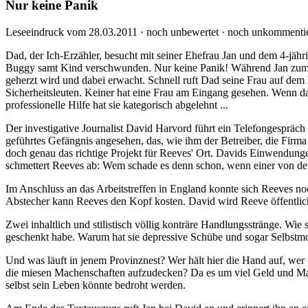
Nur keine Panik
Leseeindruck vom 28.03.2011 · noch unbewertet · noch unkommentie
Dad, der Ich-Erzähler, besucht mit seiner Ehefrau Jan und dem 4-jähri
Buggy samt Kind verschwunden. Nur keine Panik! Während Jan zum Ein
geherzt wird und dabei erwacht. Schnell ruft Dad seine Frau auf dem
Sicherheitsleuten. Keiner hat eine Frau am Eingang gesehen. Wenn das
professionelle Hilfe hat sie kategorisch abgelehnt ...
Der investigative Journalist David Harvord führt ein Telefongespräch 
geführtes Gefängnis angesehen, das, wie ihm der Betreiber, die Firma Sp
doch genau das richtige Projekt für Reeves' Ort. Davids Einwendunge
schmettert Reeves ab: Wem schade es denn schon, wenn einer von de
Im Anschluss an das Arbeitstreffen in England konnte sich Reeves no
Abstecher kann Reeves den Kopf kosten. David wird Reeve öffentlic
Zwei inhaltlich und stilistisch völlig konträre Handlungsstränge. Wie 
geschenkt habe. Warum hat sie depressive Schübe und sogar Selbst
Und was läuft in jenem Provinznest? Wer hält hier die Hand auf, wer 
die miesen Machenschaften aufzudecken? Da es um viel Geld und Mach
selbst sein Leben könnte bedroht werden.