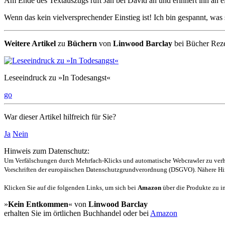
Am Ende des Textauszugs ruft Jan bei David an und erinnert ihn an e
Wenn das kein vielversprechender Einstieg ist! Ich bin gespannt, was s
Weitere Artikel
zu
Büchern
von
Linwood Barclay
bei Bücher Rez
Leseeindruck zu »In Todesangst«
go
War dieser Artikel hilfreich für Sie?
Ja
Nein
Hinweis zum Datenschutz:
Um Verfälschungen durch Mehrfach-Klicks und automatische Webcrawler zu verhin
Vorschriften der europäischen Datenschutzgrundverordnung (DSGVO). Nähere Hin
Klicken Sie auf die folgenden Links, um sich bei
Amazon
über die Produkte zu in
»
Kein Entkommen
« von
Linwood Barclay
erhalten Sie im örtlichen Buchhandel oder bei
Amazon