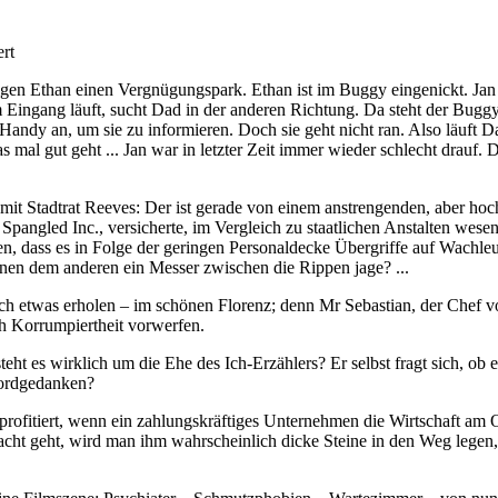
rt
gen Ethan einen Vergnügungspark. Ethan ist im Buggy eingenickt. Jan sc
gang läuft, sucht Dad in der anderen Richtung. Da steht der Buggy, m
 Handy an, um sie zu informieren. Doch sie geht nicht ran. Also läuf
 mal gut geht ... Jan war in letzter Zeit immer wieder schlecht drauf.
mit Stadtrat Reeves: Der ist gerade von einem anstrengenden, aber hochi
angled Inc., versicherte, im Vergleich zu staatlichen Anstalten wesentli
n, dass es in Folge der geringen Personaldecke Übergriffe auf Wachleu
nen dem anderen ein Messer zwischen die Rippen jage? ...
ch etwas erholen – im schönen Florenz; denn Mr Sebastian, der Chef vo
h Korrumpiertheit vorwerfen.
steht es wirklich um die Ehe des Ich-Erzählers? Er selbst fragt sich, ob
mordgedanken?
profitiert, wenn ein zahlungskräftiges Unternehmen die Wirtschaft am 
t geht, wird man ihm wahrscheinlich dicke Steine in den Weg legen, w