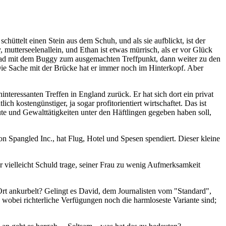
hüttelt einen Stein aus dem Schuh, und als sie aufblickt, ist der
utterseelenallein, und Ethan ist etwas mürrisch, als er vor Glück
t Dad mit dem Buggy zum ausgemachten Treffpunkt, dann weiter zu den
 Die Sache mit der Brücke hat er immer noch im Hinterkopf. Aber
nteressanten Treffen in England zurück. Er hat sich dort ein privat
ch kostengünstiger, ja sogar profitorientiert wirtschaftet. Das ist
te und Gewalttätigkeiten unter den Häftlingen gegeben haben soll,
n Spangled Inc., hat Flug, Hotel und Spesen spendiert. Dieser kleine
 er vielleicht Schuld trage, seiner Frau zu wenig Aufmerksamkeit
Ort ankurbelt? Gelingt es David, dem Journalisten vom "Standard",
obei richterliche Verfügungen noch die harmloseste Variante sind;