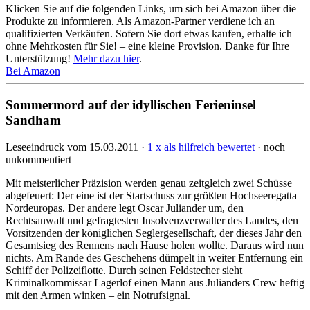
Klicken Sie auf die folgenden Links, um sich bei Amazon über die
Produkte zu informieren. Als Amazon-Partner verdiene ich an
qualifizierten Verkäufen. Sofern Sie dort etwas kaufen, erhalte ich –
ohne Mehrkosten für Sie! – eine kleine Provision. Danke für Ihre
Unterstützung!
Mehr dazu hier
.
Bei Amazon
Sommermord auf der idyllischen Ferieninsel
Sandham
Leseeindruck vom 15.03.2011 ·
1 x als hilfreich bewertet
· noch
unkommentiert
Mit meisterlicher Präzision werden genau zeitgleich zwei Schüsse
abgefeuert: Der eine ist der Startschuss zur größten Hochseeregatta
Nordeuropas. Der andere legt Oscar Juliander um, den
Rechtsanwalt und gefragtesten Insolvenzverwalter des Landes, den
Vorsitzenden der königlichen Seglergesellschaft, der dieses Jahr den
Gesamtsieg des Rennens nach Hause holen wollte. Daraus wird nun
nichts. Am Rande des Geschehens dümpelt in weiter Entfernung ein
Schiff der Polizeiflotte. Durch seinen Feldstecher sieht
Kriminalkommissar Lagerlof einen Mann aus Julianders Crew heftig
mit den Armen winken – ein Notrufsignal.