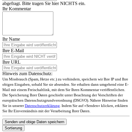
abgefragt. Bitte tragen Sie hier NICHTS ein.
Ihr Kommentar
Ihr Name
Ihre E-Mail
Ihre URL
Hinweis zum Datenschutz:
Um Missbrauch (Spam, Hetze etc.) zu verhindern, speichern wir Ihre IP und Ihre
obigen Eingaben, sobald Sie sie absenden. Sie erhalten dann umgehend eine E-
Mail mit einem Freischaltlink, mit dem Sie Ihren Kommentar veröffentlichen.
Die Speicherung Ihrer Daten geschieht unter Beachtung der Vorschriften der
europäischen Datenschutzgrundverordnung (DSGVO). Nähere Hinweise finden
Sie in unserer
Datenschutzerklärung
. Indem Sie auf »Senden« klicken, erklären
Sie Ihr Einverständnis mit der Verarbeitung Ihrer Daten.
Sortierung