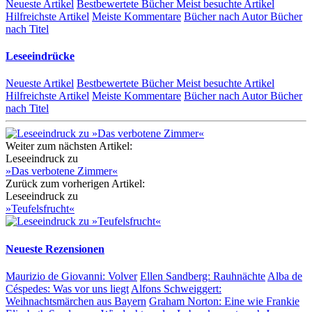
Neueste Artikel
Bestbewertete Bücher
Meist besuchte Artikel
Hilfreichste Artikel
Meiste Kommentare
Bücher nach Autor
Bücher
nach Titel
Leseeindrücke
Neueste Artikel
Bestbewertete Bücher
Meist besuchte Artikel
Hilfreichste Artikel
Meiste Kommentare
Bücher nach Autor
Bücher
nach Titel
Weiter zum nächsten Artikel:
Leseeindruck zu
»Das verbotene Zimmer«
Zurück zum vorherigen Artikel:
Leseeindruck zu
»Teufelsfrucht«
Neueste Rezensionen
Maurizio de Giovanni:
Volver
Ellen Sandberg:
Rauhnächte
Alba de
Céspedes:
Was vor uns liegt
Alfons Schweiggert:
Weihnachtsmärchen aus Bayern
Graham Norton:
Eine wie Frankie