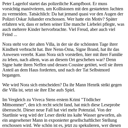
Peter Lagerlof startet das polizeiliche Kampfboot. Er muss
vorsichtig manövrieren, um Kollisionen mit den gestarteten Jachten
zu vermeiden. Tatsächlich: Da hat jemand quasi vor den Augen der
Polizei Oskar Juliander erschossen. Wer hatte ein Motiv? Später
erfahren wir, dass er neben seiner Ehe manche Liebelei pflegte, was
auch mehrere Kinder hervorbrachte. Viel Freud, aber auch viel
Feind ...
Nora steht vor der alten Villa, in der sie die schönsten Tage ihrer
Kindheit verbracht hat. Ihre Nenn-Oma, Signe Brand, hat ihr das
Anwesen vererbt. Kann Nora sich vorstellen, hier mit ihrer Familie
zu leben, nach allem, was an diesem Ort geschehen war? Denn
Signe hatte ihren Neffen und dessen Cousine getötet, weil sie ihren
Anteil an dem Haus forderten, und nach der Tat Selbstmord
begangen.
Wie wird Nora sich entscheiden? Da ihr Mann Henrik strikt gegen
die Villa ist, setzt sie ihre Ehe aufs Spiel.
Im Vergleich zu Viveca Stens erstem Krimi "Tödlicher
Mittsommer", den ich recht seicht fand, hat mich diese Leseprobe
überrascht. Dieser neue Fall hat viel mehr Potenzial. Von der
Startlinie weg wird der Leser direkt ins kalte Wasser geworfen, als
ein angesehener Mann in exponierter gesellschaftlicher Stellung
erschossen wird. Wie schön ist es, jetzt zu spekulieren, wer diesen