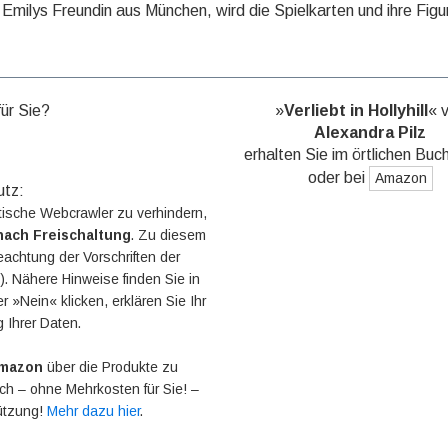
Emilys Freundin aus Mün­chen, wird die Spielkarten und ihre Fi­g
für Sie?
»
Verliebt in Hollyhill
« 
Alexandra Pilz
erhalten Sie im örtlichen Buc
oder bei
Amazon
utz:
ische Webcrawler zu verhindern,
nach Freischaltung
. Zu diesem
eachtung der Vorschriften der
 Nähere Hinweise finden Sie in
r »Nein« klicken, erklären Sie Ihr
g Ihrer Daten.
mazon
über die Produkte zu
 ich – ohne Mehrkosten für Sie! –
tützung!
Mehr dazu hier
.