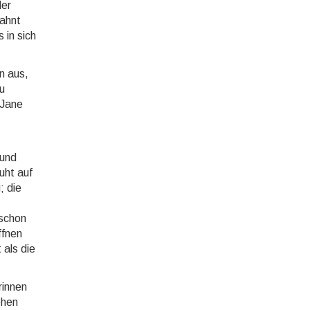
der
 ahnt
 in sich
n aus,
u
 Jane
 und
uht auf
; die
 schon
ffnen
 als die
rinnen
ehen