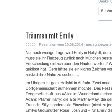
Danke fü
Bei A
Träumen mit Emily
Rezension vom 10.08.2014 · noch unbewertet
Nur noch wenige Tage wird Emily in Hollyhill, dem
muss sie ihr Flugzeug zurück nach Mün­chen bestei
Entscheidung einfach über den Haufen werfen? Was s
ge­küsst hat. Gern hätte sie ein klares Zeichen vo
anstatt ihre Nähe zu suchen ...
Im Übrigen ist ganz Hollyhill in Aufruhr. Zwei neue
Dorfgemeinschaft aufnehmen möchte. Das Fest ist
Teegesellschaft aus »Alice im Wunderland« erinner
Adam; Pfarrer Harry; die alte Martha-May, die den 
Freundin Silly, sondern alle Einwoh­ner (nicht zu
Emilys Groß­mutter Rose; Josh und – für Emily die