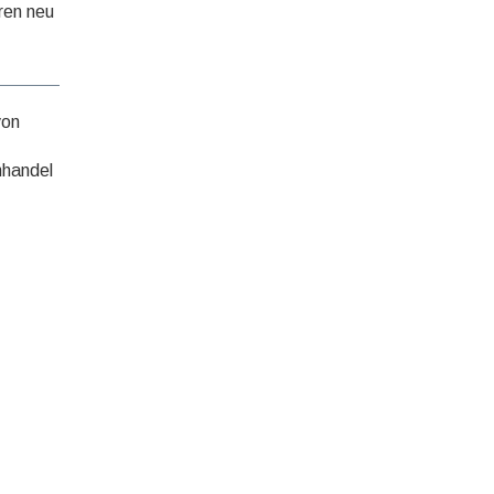
uren neu
von
hhandel