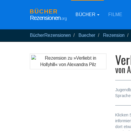
BÜCHER
BÜCHER
FILME
Rezensionen
.org
BücherRezensionen
Buecher
Rezension
Ver
von
A
Jugend
Sprache
Klicken 
informie
dort etw