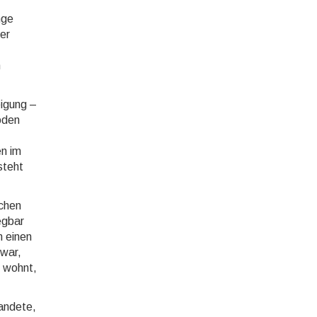
nge
er
n
eigung –
oden
en im
steht
schen
egbar
m einen
 war,
n wohnt,
landete,