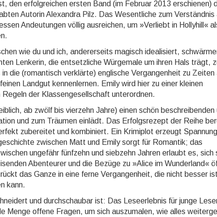
st, den erfolgreichen ersten Band (im Februar 2013 erschienen) 
bten Autorin Alexandra Pilz. Das Wesentliche zum Verständnis
sen An­deutungen völlig ausreichen, um »Verliebt in Hollyhill« als
n.
hen wie du und ich, andererseits magisch idealisiert, schwärme
en Lenkerin, die entsetzliche Würge­male um ihren Hals trägt, z
 in die (romantisch ver­klär­te) englische Vergangenheit zu Zeiten
inen Land­gut kennenlernen. Emily wird hier zu einer kleinen
 Regeln der Klassengesellschaft unterordnen.
weiblich, ab zwölf bis vierzehn Jahre) einen schön beschrei­ben­den
kation und zum Träumen einlädt. Das Erfolgs­re­zept der Reihe ber
erfekt zubereitet und kom­bi­niert. Ein Krimiplot erzeugt Spannung
geschichte zwischen Matt und Emily sorgt für Romantik; das
i­schen ungefähr fünfzehn und siebzehn Jahren erlaubt es, sich
treisenden Abenteurer und die Bezüge zu »Alice im Wunderland« ö
rückt das Ganze in eine ferne Vergangenheit, die nicht besser ist
en kann.
eidert und durchschaubar ist: Das Leseerlebnis für junge Lese
ede Menge offene Fragen, um sich aus­zu­ma­len, wie alles weiterg