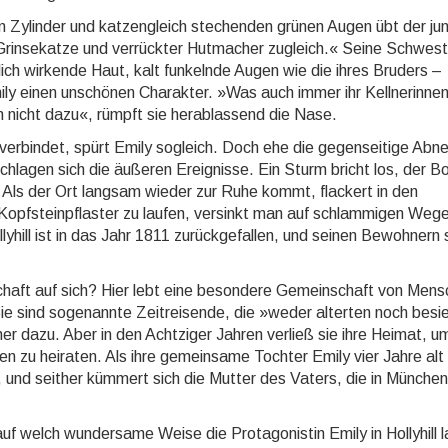
 Zylinder und katzengleich stechenden grünen Augen übt der ju
Grinsekatze und verrückter Hutmacher zu­gleich.« Seine Schwest
ch wirkende Haut, kalt fun­keln­de Augen wie die ihres Bruders –
ily einen unschö­nen Charakter. »Was auch immer ihr Kellnerinne
ch nicht dazu«, rümpft sie herablassend die Nase.
erbindet, spürt Emily sogleich. Doch ehe die gegenseiti­ge Abn
chlagen sich die äußeren Ereignisse. Ein Sturm bricht los, der B
.. Als der Ort langsam wieder zur Ruhe kommt, flackert in den
 Kopfsteinpflaster zu lau­fen, versinkt man auf schlammigen Weg
yhill ist in das Jahr 1811 zurückgefallen, und seinen Bewohnern 
chaft auf sich? Hier lebt eine besondere Gemeinschaft von Men
e sind sogenannte Zeitreisende, die »weder alterten noch besi
r dazu. Aber in den Achtziger Jahren verließ sie ihre Heimat, u
 zu heiraten. Als ihre gemeinsame Tochter Emily vier Jahre alt
 und seither kümmert sich die Mutter des Vaters, die in Münche
 auf welch wundersame Weise die Protagonistin Emily in Hollyhill 