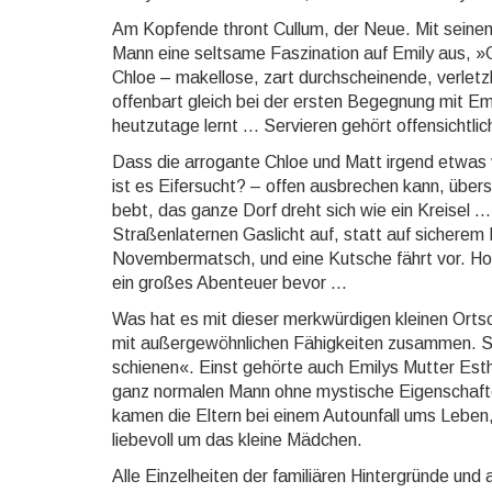
Am Kopfende thront Cullum, der Neue. Mit seinem
Mann eine seltsame Faszination auf Emily aus, »
Chloe – makellose, zart durchscheinende, verletzli
offenbart gleich bei der ersten Begegnung mit Em
heutzutage lernt ... Servieren gehört offensichtli
Dass die arrogante Chloe und Matt irgend etwas v
ist es Eifersucht? – offen ausbrechen kann, übers
bebt, das ganze Dorf dreht sich wie ein Kreisel .
Straßenlaternen Gaslicht auf, statt auf sicherem
Novembermatsch, und eine Kutsche fährt vor. Holl
ein großes Abenteuer bevor ...
Was hat es mit dieser merkwürdigen kleinen Orts
mit außergewöhnlichen Fähigkeiten zusammen. Si
schienen«. Einst gehörte auch Emilys Mutter Esthe
ganz normalen Mann ohne mystische Eigenschaften
kamen die Eltern bei einem Autounfall ums Leben,
liebevoll um das kleine Mäd­chen.
Alle Einzelheiten der familiären Hintergründe und