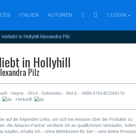
RSS
CDS
ITALIEN
AUTOREN
LOGIN
Verliebt in Hollyhill Alexandra Pilz
liebt in Hollyhill
lexandra Pilz
buch
·
Heyne
·
2014
· Gebunden ·
384
S. · ISBN
9783453269170
:
· Herkunft:
Sie auf die folgenden Links, um sich bei Amazon über die Produkte zu
ren. Als Amazon-Partner verdiene ich an qualifizierten Verkäufen. Sofer
as kaufen, erhalte ich – ohne Mehrkosten für Sie! – eine kleine Provisio