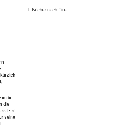
Bücher nach Titel
nn
e
kürzlich
r,
 in die
n die
Besitzer
ur seine
t;