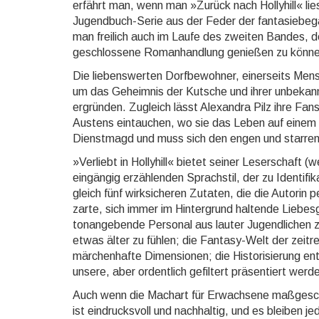
erfährt man, wenn man »Zurück nach Hollyhill« lie
Jugendbuch-Serie aus der Feder der fantasiebega
man freilich auch im Laufe des zweiten Bandes, des
geschlossene Romanhandlung genießen zu könne
Die liebenswerten Dorfbewohner, einerseits Mensc
um das Geheimnis der Kutsche und ihrer unbekannt
ergründen. Zugleich lässt Alexandra Pilz ihre Fans
Austens eintauchen, wo sie das Leben auf einem fe
Dienstmagd und muss sich den engen und starren
»Verliebt in Hollyhill« bietet seiner Leserschaft (
eingängig erzählenden Sprachstil, der zu Identifi
gleich fünf wirksicheren Zutaten, die die Autorin p
zarte, sich immer im Hintergrund haltende Liebes
tonangebende Personal aus lauter Jugendlichen zw
etwas älter zu fühlen; die Fan­ta­sy-Welt der zei
märchenhafte Dimensio­nen; die Historisierung ent
unsere, aber ordentlich gefiltert präsentiert werd
Auch wenn die Machart für Erwachsene maßgeschn
ist eindrucksvoll und nachhaltig, und es bleiben j