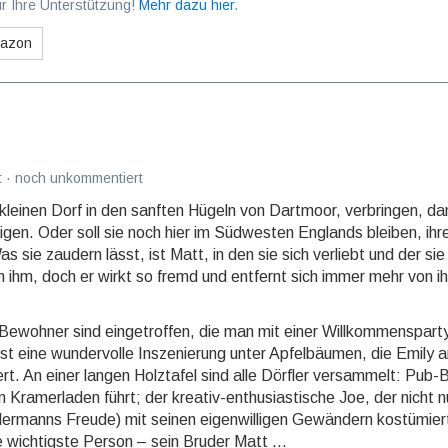
r Ihre Unterstützung!
Mehr dazu hier
.
mazon
 · noch unkommentiert
 kleinen Dorf in den sanften Hü­geln von Dartmoor, verbringen, da
gen. Oder soll sie noch hier im Süd­westen Englands bleiben, ihr
ie zaudern lässt, ist Matt, in den sie sich verliebt und der sie 
n ihm, doch er wirkt so fremd und entfernt sich immer mehr von ih
 Bewohner sind eingetroffen, die man mit einer Will­kom­mens­par­ty
 eine wundervolle Inszenierung unter Apfelbäumen, die Emily a
t. An einer langen Holz­tafel sind alle Dörfler versammelt: Pub-
Kra­mer­la­den führt; der kreativ-enthusiastische Joe, der nicht n
 jedermanns Freude) mit seinen eigenwilligen Gewändern kostümier
 wichtigste Person – sein Bruder Matt ...