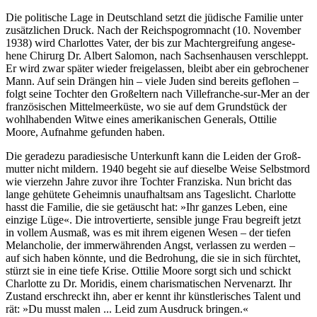
Die politi­sche Lage in Deutschland setzt die jü­di­sche Fami­lie unter
zu­sätz­li­chen Druck. Nach der Reichs­po­grom­nacht (10. No­vem­ber
1938) wird Char­lottes Vater, der bis zur Macht­er­grei­fung an­gese­
hene Chir­urg Dr. Albert Salo­mon, nach Sach­sen­hausen ver­schleppt.
Er wird zwar später wieder frei­ge­las­sen, bleibt aber ein ge­bro­che­ner
Mann. Auf sein Drängen hin – viele Juden sind bereits ge­flohen –
folgt seine Tochter den Großeltern nach Ville­franche-sur-Mer an der
fran­zösi­schen Mittel­meer­küste, wo sie auf dem Grund­stück der
wohl­haben­den Witwe eines ameri­kani­schen Gene­rals, Ottilie
Moore, Auf­nahme ge­fun­den ha­ben.
Die geradezu paradiesische Unterkunft kann die Leiden der Groß­
mutter nicht mil­dern. 1940 begeht sie auf die­selbe Weise Selbst­mord
wie vier­zehn Jahre zuvor ihre Tochter Fran­ziska. Nun bricht das
lange gehütete Ge­heim­nis un­auf­halt­sam ans Ta­ges­licht. Char­lotte
hasst die Familie, die sie ge­täuscht hat: »Ihr ganzes Le­ben, eine
einzige Lüge«. Die in­tro­ver­tierte, sen­si­ble junge Frau begreift jetzt
in vol­lem Ausmaß, was es mit ihrem eige­nen Wesen – der tiefen
Me­lan­cholie, der immer­währen­den Angst, ver­lassen zu werden –
auf sich haben könnte, und die Bedro­hung, die sie in sich fürchtet,
stürzt sie in eine tiefe Krise. Ottilie Moore sorgt sich und schickt
Charlotte zu Dr. Moridis, einem charis­ma­tischen Nerven­arzt. Ihr
Zustand er­schreckt ihn, aber er kennt ihr künst­leri­sches Talent und
rät: »Du musst ma­len ... Leid zum Ausdruck brin­gen.«