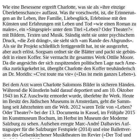
Wie eine Be­sessene er­greift Char­lotte, was sie als »ihre ein­zige
Über­le­bens­chance« auffasst. Was ihr vor­schwebt, ist, die Er­inne­run­
gen an ihr Leben, ihre Familie, Lie­bes­glück, Er­leb­nis­se mit den
Küns­ten und Er­fah­run­gen mit Leben und Tod »wie einen Ro­man zu
malen«, ein »Singe­spiel« unter dem Titel »Leben? Oder Thea­ter?«
mit Bildern, Texten und Musik. Stän­dig steht sie unter psychi­schem
Druck, »die Zeit drängt«, sie sieht sich »am Rande des Ab­grunds«.
Als sie ihr Pro­jekt schließ­lich fertig­ge­stellt hat, ist sie aus­ge­zehrt,
aber auch erlöst. Sorgsam ordnet sie die Blätter und packt sie ge­bün­
delt in einen Koffer. Sie ver­macht ihr ge­sam­tes Werk Ottilie Moore.
Da die ange­sichts der sich zu­spit­zen­den poli­ti­schen Lage nach Ame­
rika zurück­ge­kehrt ist, über­gibt Charlotte den Koffer treu­hän­de­risch
an Dr. Moridis: »C'est toute ma vie« (»Das ist mein ganzes Leben«).
Bei dem Arzt waren Char­lotte Salo­mons Bilder in sicheren Hän­den.
Während die Künst­lerin bald darauf de­por­tiert und am 10. Okto­ber
1943 im KZ Au­schwitz er­mor­det wurde, überlebte ihr Werk. Heute
im Be­sitz des Jüdi­schen Museums in Amster­dam, geht die Samm­
lung seit Jahr­zehn­ten um die Welt. 2012 wa­ren Teile von »Leben?
Oder Thea­ter?« bei der 13. Docu­menta in Kassel, im Früh­jahr 2015
im Kunst­mu­seum Bo­chum, im Herbst im Museum der Moderne
Salz­burg zu sehen. Auf­sehen erregte Marc-André Dal­ba­vies Auf­
trags­oper für die Salz­burger Fest­spiele (2014) und eine Ballett­ver­
sion des Gel­sen­kirche­ner Musik­t­hea­ters im Re­vier (»Der Tod und