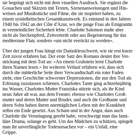
sie be­gnügt sich nicht mit dem visu­el­len Aus­druck. Sie er­gänzt die
Gouachen und Skizzen mit Texten, Szenen­an­wei­sun­gen und Hin­
wei­sen auf Mu­sik­stücke und Filme, die sie inspi­riert haben, zu
einem sy­n­ästhe­tischen Ge­samt­kunst­werk. Es ent­stand in den Jah­ren
1940 bis 1942 an der Côte d'Azur, wo die junge Frau als Emi­gran­tin
in ver­meint­licher Sicher­heit lebte. Char­lotte Salo­mon malte aber
nicht als Ste­cken­pferd, Zeit­ver­treib oder aus Be­geiste­rung für das
medi­terrane Flair, sondern »um nicht ver­rückt zu wer­den«.
Über der jungen Frau hängt ein Damokles­schwert, wie sie erst kurze
Zeit zuvor erfahren hat. Der erste Satz des Romans deutet ihre Ver­
stri­ckung mit dem Tod an: »An einem Grab­stein lernt Charlotte
ihren Namen lesen.« Im weiteren Verlauf erfahren wir, dass sich
durch die müt­ter­liche Seite ihrer Ver­wandt­schaft ein roter Faden
zieht, eine Ge­schich­te schwers­ter De­pres­sio­nen, die nur den Tod als
Er­lösung zu­zu­lassen schienen. Char­lottes Tante ging acht­zehn­jäh­rig
ins Was­ser, Char­lot­tes Mutter Fran­ziska stürzte sich, als ihr Kind
neun Jahre alt war, aus dem Fenster, ebenso wie Char­lottes Groß­
mutter und deren Mutter und Bru­der, und auch die Groß­tante und
deren Sohn haben ihrem uner­trägli­chen Leben mit der Krank­heit
selbst ein Ende ge­setzt. Aus Scham und in der Angst, dass auch
Char­lotte die Veran­lagung geerbt habe, ver­schweigt man das fa­mi­
liäre Drama, so­lange es geht. Um das Mäd­chen zu schützen, spie­gelt
man ihr un­ver­fäng­liche Todes­ursa­chen vor – ein Unfall, eine
Grippe.