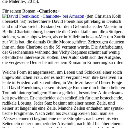
die Malerin«, 2015).
Für seinen Roman »
Charlotte
«
(den Christian Kolb
über­setzt hat) re­cher­chier­te David Foen­kinos jahre­lang in Deutsch­
land und Frank­reich. Er stand vor dem Ge­burts­haus der Malerin in
Berlin-Char­lotten­burg, be­merkte die Ge­denk­tafel und die »Stolper­
steine«, wurde abge­wie­sen, als er in Ville­franche-sur-Mer um Zu­tritt
zur Villa bat, die da­mals Ottilie Moore ge­hörte. Zeit­zeugen deu­te­ten
ihm an, dass Char­lotte an die SS ver­ra­ten wurde. Die Auf­arbei­tung
der Ge­scheh­nisse wäh­rend des Vichy-Re­gi­mes scheint auf wenig
öf­fent­liches Inter­esse zu stoßen. Der Autor stellt sich der Auf­gabe,
die ver­gesse­ne Deut­sche mit seinem Ro­man in Er­in­ne­rung zu ru­fen.
Welche Form ist angemessen, um Leben und Schick­sal einer solch
un­ge­wöhn­li­chen Frau, der es nicht ver­gönnt war, ihre kreati­ven Ta­
lente in Frieden voll zu ent­falten, in Worte zu fas­sen? Die­ser Frage
hat David Foen­kinos, des­sen bisherige Romane durch ihren heiteren
Ton mit hinter­gründi­gem Hu­mor ge­fielen, be­sondere Auf­merk­sam­
keit gewid­met. Er ent­schei­det sich schließ­lich für eine be­ste­chen­de,
radi­kale Lö­sung. Jeder Satz beginnt mit einer neuen Zeile, und
keiner ist länger als eine Zeile. Manche Zeilen ent­hal­ten nur syn­tak­
ti­sche Frag­mente. Nach zehn bis zwanzig Zeilen (soll man sie
›Verse‹ nen­nen?) be­ginnt eine neue ›Strophe‹, nach zwei bis vier
Sei­ten ein neuer num­me­rier­ter Abschnitt, nach fünf bis über einem