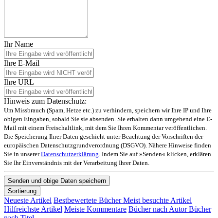
Ihr Name
Ihre E-Mail
Ihre URL
Hinweis zum Datenschutz:
Um Missbrauch (Spam, Hetze etc.) zu verhindern, speichern wir Ihre IP und Ihre
obigen Eingaben, sobald Sie sie absenden. Sie erhalten dann umgehend eine E-
Mail mit einem Freischaltlink, mit dem Sie Ihren Kommentar veröffentlichen.
Die Speicherung Ihrer Daten geschieht unter Beachtung der Vorschriften der
europäischen Datenschutzgrundverordnung (DSGVO). Nähere Hinweise finden
Sie in unserer
Datenschutzerklärung
. Indem Sie auf »Senden« klicken, erklären
Sie Ihr Einverständnis mit der Verarbeitung Ihrer Daten.
Sortierung
Neueste Artikel
Bestbewertete Bücher
Meist besuchte Artikel
Hilfreichste Artikel
Meiste Kommentare
Bücher nach Autor
Bücher
nach Titel