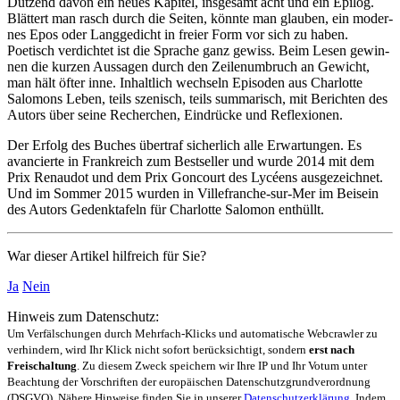
Dutzend da­von ein neues Kapi­tel, ins­ge­samt acht und ein Epi­log.
Blättert man rasch durch die Seiten, könnte man glauben, ein moder­
nes Epos oder Lang­ge­dicht in freier Form vor sich zu ha­ben.
Poetisch ver­dich­tet ist die Sprache ganz gewiss. Beim Lesen ge­win­
nen die kurzen Aus­sa­gen durch den Zeilen­um­bruch an Gewicht,
man hält öf­ter inne. In­halt­lich wech­seln Epi­so­den aus Char­lotte
Salo­mons Leben, teils sze­nisch, teils sum­ma­risch, mit Be­rich­ten des
Au­tors über seine Re­cher­chen, Ein­drücke und Re­fle­xio­nen.
Der Erfolg des Buches übertraf si­cherlich alle Erwartungen. Es
avancierte in Frank­reich zum Best­seller und wurde 2014 mit dem
Prix Renaudot und dem Prix Goncourt des Lycéens aus­ge­zeich­net.
Und im Sommer 2015 wurden in Ville­franche-sur-Mer im Bei­sein
des Autors Ge­denk­tafeln für Char­lotte Salo­mon enthüllt.
War dieser Artikel hilfreich für Sie?
Ja
Nein
Hinweis zum Datenschutz:
Um Verfälschungen durch Mehrfach-Klicks und automatische Webcrawler zu
verhindern, wird Ihr Klick nicht sofort berücksichtigt, sondern
erst nach
Freischaltung
. Zu diesem Zweck speichern wir Ihre IP und Ihr Votum unter
Beachtung der Vorschriften der europäischen Datenschutzgrundverordnung
(DSGVO). Nähere Hinweise finden Sie in unserer
Datenschutzerklärung
. Indem