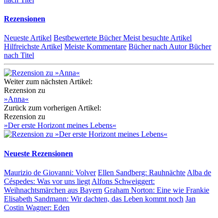
Rezensionen
Neueste Artikel
Bestbewertete Bücher
Meist besuchte Artikel
Hilfreichste Artikel
Meiste Kommentare
Bücher nach Autor
Bücher
nach Titel
Weiter zum nächsten Artikel:
Rezension zu
»Anna«
Zurück zum vorherigen Artikel:
Rezension zu
»Der erste Horizont meines Lebens«
Neueste Rezensionen
Maurizio de Giovanni:
Volver
Ellen Sandberg:
Rauhnächte
Alba de
Céspedes:
Was vor uns liegt
Alfons Schweiggert:
Weihnachtsmärchen aus Bayern
Graham Norton:
Eine wie Frankie
Elisabeth Sandmann:
Wir dachten, das Leben kommt noch
Jan
Costin Wagner:
Eden