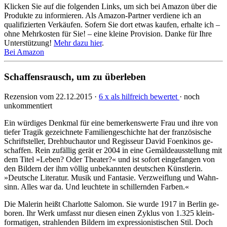
Klicken Sie auf die folgenden Links, um sich bei Amazon über die
Produkte zu informieren. Als Amazon-Partner verdiene ich an
qualifizierten Verkäufen. Sofern Sie dort etwas kaufen, erhalte ich –
ohne Mehrkosten für Sie! – eine kleine Provision. Danke für Ihre
Unterstützung!
Mehr dazu hier
.
Bei Amazon
Schaffensrausch, um zu überleben
Rezension vom 22.12.2015 ·
6 x als hilfreich bewertet
· noch
unkommentiert
Ein würdiges Denkmal für eine bemerkenswerte Frau und ihre von
tie­fer Tragik ge­zeich­nete Fami­lien­ge­schich­te hat der fran­zösi­sche
Schrift­steller, Dreh­buch­autor und Re­gis­seur David Foen­kinos ge­
schaf­fen. Rein zu­fäl­lig gerät er 2004 in eine Ge­mälde­aus­stel­lung mit
dem Titel »Leben? Oder Thea­ter?« und ist so­fort ein­ge­fan­gen von
den Bildern der ihm völ­lig unbe­kann­ten deut­schen Künst­le­rin.
»Deut­sche Literatur. Musik und Fantasie. Ver­zweif­lung und Wahn­
sinn. Alles war da. Und leuch­tete in schil­lern­den Far­ben.«
Die Malerin heißt Char­lotte Salo­mon. Sie wurde 1917 in Berlin ge­
boren. Ihr Werk um­fasst nur die­sen einen Zyklus von 1.325 klein­
for­mati­gen, strah­lenden Bil­dern im ex­pres­sio­ni­sti­schen Stil. Doch