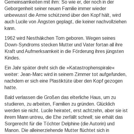
Gemeinsamkeiten mit ihm: So wie er, der noch in der
Geborgenheit seiner neuen Familie immer wieder
unbewusst die Arme schüt­zend über den Kopf hält, wird
auch Lucile von Ängsten geplagt, die keiner nachvollziehen
kann.
1962 wird Nesthäkchen Tom geboren. Wegen seines
Down-Syndroms stecken Mutter und Vater fortan all ihre
Kraft und Aufmerksamkeit in die Förderung ihres jüngsten
Kindes.
Ein Jahr später dreht sich die »Katastrophenspirale«
weiter: Jean-Marc wird in seinem Zimmer tot aufge­funden,
nachdem er sich eine Plastiktüte über den Kopf gezogen
hatte.
Bald verlassen die Großen das elterliche Haus, um zu
studieren, zu arbeiten, Familien zu gründen. Glück­lich
werden sie nicht. Lucile heiratet, erst achtzehn, aber sie ist
ihrem Mann untreu, die Ehe zerfällt schnell; sie erhält das
Sorgerecht für die Töchter Delphine (die Autorin) und
Manon. Die alleinerziehende Mutter flüchtet sich in