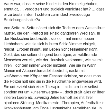
Vater war, dass er seine Kinder in den Himmel gehoben,
ermutigt, ... vergöttert und zugleich vernichtet hat? ... dass
er zu bestimmten Töch­tern zu­min­dest zweideutige
Beziehungen hatte?«
Von Seite zu Seite nähert sich die Tochter dem Wesen ihrer
Mutter, die den Freitod als einzig gangbaren Weg sah. In
der Rückschau beobachtet sie sie – mit immer neuen
Liebhabern, wie sie sich in ihrem Schlaf­zimmer einigelt,
raucht, Drogen nimmt, am Leben nicht teilnehmen kann,
Geld, das sie selber dringend be­nötigen, an wildfremde
Menschen verteilt, wie der Haushalt verkommt, wie sie mit
ihren Töchtern immer wieder umzieht. Wie sie im Wahn
Manon mit Akupunkturnadeln bedroht, nackt mit
weißbemaltem Körper am Fenster sichtbar, so dass man
die Polizei holt und sie in die Psychiatrie eingewiesen wird.
Sie unter­zieht sich einer Therapie – nicht um ihrer selbst,
sondern nur um »unseretwegen« –, doch prallt alles an ihrer
inneren Leere ab. Zwanzig Jahre kämpft sie mit ihrer
bipolaren Störung. Medikamente, Therapien, Aufenthalte in
Krankenhäusern, am Ende Lungenkrebs zermürben sie. In