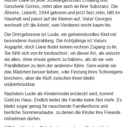
Mutter Liane ist jede Schwangerschaft Er­fül­lung und
Geschenk Gottes, zehrt aber auch an ihrer Substanz. Die
Älteste, Lisbeth, 1944 geboren und jetzt fast zehn, hilft im
Haushalt und passt auf die Klei­nen auf. Vater Georges
wechselt oft die Arbeit; sein Verdienst reicht kaum hin.
Die Drittgeborene ist Lucile, ein geheimnisvolles Kind mit
besonderer Ausstrahlung. Die Achtjährige ist Vaters
Augapfel, doch Liane findet keinen rechten Zugang zu ihr.
Sie fühlt sich von ihr beobachtet, »in die­ser Art, als wüsste
sie alles, ohne etwas gelernt zu haben«, als ob sie »ein
Parallelleben zu dem der an­de­ren« führe. Gern würde sie
das Mädchen besser lieben, »die Festung ihres Schweigens
brechen«, aber die Kluft zwischen ihnen bleibt
unüberbrückbar.
Nachdem Lucile als Kindermodel entdeckt wird, kommt
Geld ins Haus. Endlich leidet die Familie keine Not mehr. Es
bleibt sogar genug für rauschende Familienfeste und
herrliche Sommerurlaube, zu denen die Kin­der ihre Freunde
mitnehmen dürfen.