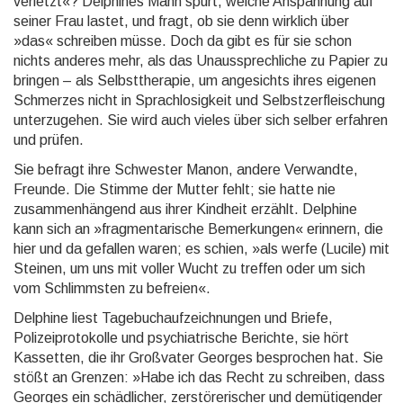
verletzt«? Delphines Mann spürt, wel­che Anspannung auf
seiner Frau lastet, und fragt, ob sie denn wirklich über
»das« schreiben müsse. Doch da gibt es für sie schon
nichts anderes mehr, als das Unaussprechliche zu Papier zu
bringen – als Selbst­thera­pie, um angesichts ihres eigenen
Schmerzes nicht in Sprachlosigkeit und Selbstzerfleischung
un­ter­zu­ge­hen. Sie wird auch vieles über sich selber erfahren
und prüfen.
Sie befragt ihre Schwester Manon, andere Verwandte,
Freunde. Die Stimme der Mutter fehlt; sie hatte nie
zusammenhängend aus ihrer Kindheit erzählt. Delphine
kann sich an »fragmentarische Bemerkungen« er­innern, die
hier und da gefallen waren; es schien, »als werfe (Lucile) mit
Steinen, um uns mit voller Wucht zu treffen oder um sich
vom Schlimmsten zu befreien«.
Delphine liest Tagebuchaufzeichnungen und Briefe,
Polizeiprotokolle und psychiatrische Berichte, sie hört
Kassetten, die ihr Großvater Georges besprochen hat. Sie
stößt an Grenzen: »Habe ich das Recht zu schrei­ben, dass
Georges ein schädlicher, zerstörerischer und demütigender