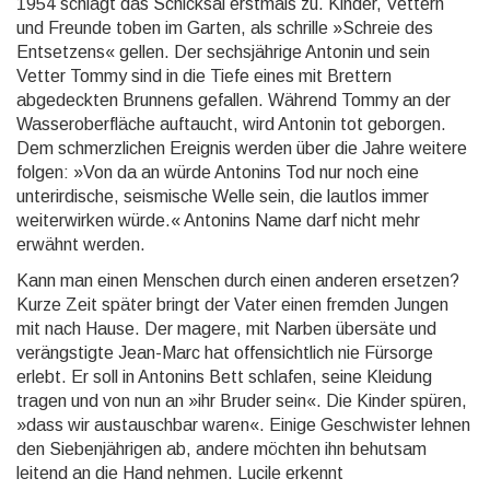
1954 schlägt das Schicksal erstmals zu. Kinder, Vettern
und Freunde toben im Garten, als schrille »Schreie des
Entsetzens« gellen. Der sechsjährige Antonin und sein
Vetter Tommy sind in die Tiefe eines mit Bret­tern
abgedeckten Brunnens gefallen. Während Tommy an der
Wasseroberfläche auftaucht, wird Antonin tot geborgen.
Dem schmerzlichen Ereignis werden über die Jahre weitere
folgen: »Von da an würde Anto­nins Tod nur noch eine
unterirdische, seismische Welle sein, die lautlos immer
weiterwirken würde.« An­tonins Name darf nicht mehr
erwähnt werden.
Kann man einen Menschen durch einen anderen ersetzen?
Kurze Zeit später bringt der Vater einen frem­den Jungen
mit nach Hause. Der magere, mit Narben übersäte und
verängstigte Jean-Marc hat offensicht­lich nie Fürsorge
erlebt. Er soll in Antonins Bett schlafen, seine Kleidung
tragen und von nun an »ihr Bru­der sein«. Die Kinder spüren,
»dass wir austauschbar waren«. Einige Geschwister lehnen
den Siebenjähri­gen ab, andere möchten ihn behutsam
leitend an die Hand nehmen. Lucile erkennt