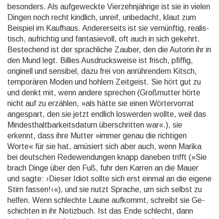
besonders. Als aufge­weckte Vier­zehn­jährige ist sie in vielen
Dingen noch recht kindlich, unreif, unbedacht, klaut zum
Beispiel im Kaufhaus. Ande­rer­seits ist sie ver­nünf­tig, realis­
tisch, auf­richtig und fantasie­voll, oft auch in sich gekehrt.
Beste­chend ist der sprach­liche Zauber, den die Autorin ihr in
den Mund legt. Billies Aus­drucks­weise ist frisch, pfiffig,
originell und sensibel, dazu frei von anrüh­ren­dem Kitsch,
tempo­rären Moden und hohlem Zeitgeist. Sie hört gut zu
und denkt mit, wenn andere sprechen (Groß­mutter hörte
nicht auf zu erzählen, »als hätte sie einen Wörter­vorrat
ange­spart, den sie jetzt endlich los­werden wollte, weil das
Mindest­halt­bar­keits­datum über­schritten war«.), sie
erkennt, dass ihre Mutter »immer genau die richtigen
Worte« für sie hat, amüsiert sich aber auch, wenn Marika
bei deutschen Rede­wen­dungen knapp daneben trifft (»Sie
brach Dinge über den Fuß, fuhr den Karren an die Mauer
und sagte: ›Dieser Idiot sollte sich erst einmal an die eigene
Stirn fassen!‹«), und sie nutzt Sprache, um sich selbst zu
helfen. Wenn schlechte Laune aufkommt, schreibt sie Ge­
schich­ten in ihr Notizbuch. Ist das Ende schlecht, dann