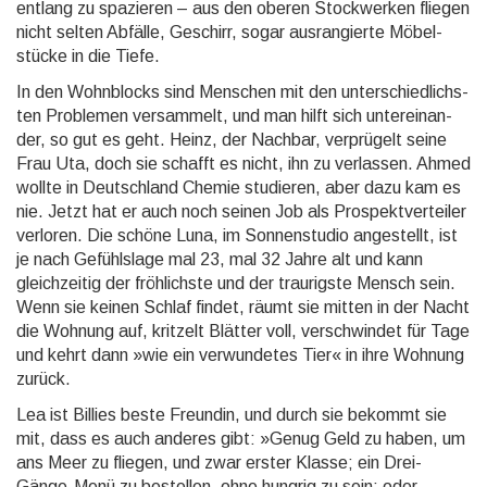
entlang zu spazieren – aus den oberen Stock­werken fliegen
nicht selten Abfälle, Geschirr, sogar ausran­gierte Möbel­
stücke in die Tiefe.
In den Wohnblocks sind Menschen mit den unter­schied­lichs­
ten Problemen versam­melt, und man hilft sich unter­einan­
der, so gut es geht. Heinz, der Nachbar, verprü­gelt seine
Frau Uta, doch sie schafft es nicht, ihn zu verlassen. Ahmed
wollte in Deutsch­land Chemie studieren, aber dazu kam es
nie. Jetzt hat er auch noch seinen Job als Prospekt­verteiler
verloren. Die schöne Luna, im Sonnen­studio ange­stellt, ist
je nach Gefühls­lage mal 23, mal 32 Jahre alt und kann
gleich­zeitig der fröh­lichste und der trau­rigste Mensch sein.
Wenn sie keinen Schlaf findet, räumt sie mitten in der Nacht
die Wohnung auf, kritzelt Blätter voll, ver­schwin­det für Tage
und kehrt dann »wie ein verwun­detes Tier« in ihre Wohnung
zurück.
Lea ist Billies beste Freundin, und durch sie bekommt sie
mit, dass es auch anderes gibt: »Genug Geld zu haben, um
ans Meer zu fliegen, und zwar erster Klasse; ein Drei-
Gänge-Menü zu bestellen, ohne hungrig zu sein; oder