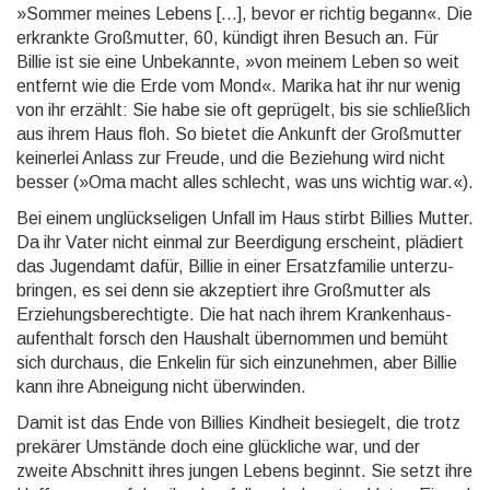
»Sommer meines Lebens […], bevor er richtig begann«. Die
erkrankte Groß­mutter, 60, kündigt ihren Besuch an. Für
Billie ist sie eine Unbe­kannte, »von meinem Leben so weit
entfernt wie die Erde vom Mond«. Marika hat ihr nur wenig
von ihr erzählt: Sie habe sie oft geprügelt, bis sie schließ­lich
aus ihrem Haus floh. So bietet die Ankunft der Groß­mutter
keinerlei Anlass zur Freude, und die Beziehung wird nicht
besser (»Oma macht alles schlecht, was uns wichtig war.«).
Bei einem unglückseligen Unfall im Haus stirbt Billies Mutter.
Da ihr Vater nicht einmal zur Beerdi­gung erscheint, plädiert
das Jugendamt dafür, Billie in einer Ersatz­familie unter­zu­
bringen, es sei denn sie akzep­tiert ihre Groß­mutter als
Erzie­hungs­be­rech­tigte. Die hat nach ihrem Kranken­haus­
aufent­halt forsch den Haushalt über­nommen und bemüht
sich durchaus, die Enkelin für sich einzu­nehmen, aber Billie
kann ihre Abneigung nicht über­winden.
Damit ist das Ende von Billies Kindheit besiegelt, die trotz
prekärer Umstände doch eine glück­liche war, und der
zweite Abschnitt ihres jungen Lebens beginnt. Sie setzt ihre