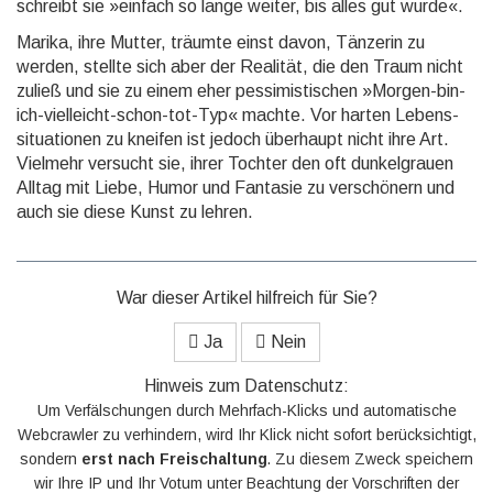
schreibt sie »einfach so lange weiter, bis alles gut wurde«.
Marika, ihre Mutter, träumte einst davon, Tänzerin zu
werden, stellte sich aber der Realität, die den Traum nicht
zuließ und sie zu einem eher pessi­misti­schen »Morgen-bin-
ich-viel­leicht-schon-tot-Typ« machte. Vor harten Lebens­
situa­tionen zu kneifen ist jedoch überhaupt nicht ihre Art.
Vielmehr versucht sie, ihrer Tochter den oft dunkel­grauen
Alltag mit Liebe, Humor und Fantasie zu ver­schönern und
auch sie diese Kunst zu lehren.
War dieser Artikel hilfreich für Sie?
Ja
Nein
Hinweis zum Datenschutz:
Um Verfälschungen durch Mehrfach-Klicks und automatische
Webcrawler zu verhindern, wird Ihr Klick nicht sofort berücksichtigt,
sondern
erst nach Freischaltung
. Zu diesem Zweck speichern
wir Ihre IP und Ihr Votum unter Beachtung der Vorschriften der