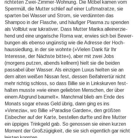
richte­ten Zwei-Zimmer-Wohnung. Die Möbel kamen vom
Sperrmüll, die Mutter schlief auf einer Luft­matratze, sie
sparten bei Wasser und Strom, sie ver­dünn­ten das
Shampoo in der Flasche, und häufiger Plasma zu spenden
als Vollblut war lukra­tiver. Dass Mutter Marika allein­erzie­
hend und eine unga­rische Roma war, erwies sich bei Bewer­
bungen als ebenso ungünstig wie die Adresse der Hoch­
haus­sied­lung, in der sie wohnte (»Vielen Dank für Ihr
Interesse, der Nächste bitte«), aber mit zwei Jobs
(morgens putzen, abends kellnern) hielt sie die beiden
passabel über Wasser. Als einzigen Luxus hielten sie an
dem alten weißen Nissan fest, dessen Bei­fahrer­tür nicht
mehr richtig schloss, so dass Billie sie in Links­kurven fest­
halten musste »wie einen geliebten Menschen, der über
einem Abgrund baumelt«. Manchmal blieb am Ende des
Monats sogar etwas Geld übrig, dann ging es ins
»Venezia«, wo Billie »Paradise Garden«, den größten
Eisbecher auf der Karte, bestellen durfte und ihre Mutter
ein üppiges Trinkgeld gab. So genossen sie einen kurzen
Moment der Groß­zügig­keit, die sie sich eigent­lich gar nicht
leisten konnten.