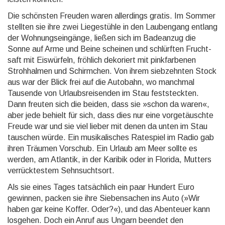
Die schönsten Freuden waren aller­dings gratis. Im Sommer
stellten sie ihre zwei Liege­stühle in den Lauben­gang entlang
der Woh­nungs­ein­gänge, ließen sich im Badeanzug die
Sonne auf Arme und Beine scheinen und schlürf­ten Frucht­
saft mit Eis­würfeln, fröhlich dekoriert mit pink­farbe­nen
Stroh­halmen und Schirm­chen. Von ihrem sieb­zehnten Stock
aus war der Blick frei auf die Autobahn, wo manchmal
Tausende von Urlaubs­reisen­den im Stau fest­steck­ten.
Dann freuten sich die beiden, dass sie »schon da waren«,
aber jede behielt für sich, dass dies nur eine vorge­täuschte
Freude war und sie viel lieber mit denen da unten im Stau
tauschen würde. Ein musika­lisches Rate­spiel im Radio gab
ihren Träumen Vorschub. Ein Urlaub am Meer sollte es
werden, am Atlantik, in der Karibik oder in Florida, Mutters
ver­rück­testem Sehn­suchts­ort.
Als sie eines Tages tatsächlich ein paar Hundert Euro
gewinnen, packen sie ihre Sieben­sachen ins Auto (»Wir
haben gar keine Koffer. Oder?«), und das Abenteuer kann
losgehen. Doch ein Anruf aus Ungarn beendet den