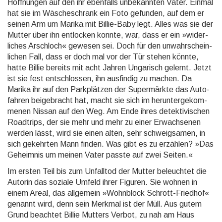
Hoff­nungen auf den ihr ebenfalls unbe­kannten Vater. Einmal
hat sie im Wäsche­schrank ein Foto gefunden, auf dem er
seinen Arm um Marika mit Billie-Baby legt. Alles was sie der
Mutter über ihn entlocken konnte, war, dass er ein »wider­
liches Arschloch« gewesen sei. Doch für den un­wahr­schein­
lichen Fall, dass er doch mal vor der Tür stehen könnte,
hatte Billie bereits mit acht Jahren Ungarisch gelernt. Jetzt
ist sie fest ent­schlos­sen, ihn aus­findig zu machen. Da
Marika ihr auf den Park­plätzen der Super­märkte das Auto­
fahren beige­bracht hat, macht sie sich im her­unter­gekom­
menen Nissan auf den Weg. Am Ende ihres detek­tivi­schen
Roadtrips, der sie mehr und mehr zu einer Erwach­senen
werden lässt, wird sie einen alten, sehr schweig­samen, in
sich gekehr­ten Mann finden. Was gibt es zu erzählen? »Das
Geheimnis um meinen Vater passte auf zwei Seiten.«
Im ersten Teil bis zum Unfalltod der Mutter be­leuchtet die
Autorin das soziale Umfeld ihrer Figuren. Sie wohnen in
einem Areal, das allgemein »Wohnblock Schrott-Friedhof«
genannt wird, denn sein Merkmal ist der Müll. Aus gutem
Grund beachtet Billie Mutters Verbot, zu nah am Haus