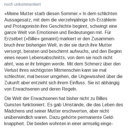
noch unkommentiert
»Meine Mutter starb diesen Sommer.« In dem schlichten
Aussage­satz, mit dem die vierzehn­jährige Ich-Erzäh­lerin
und Protago­nistin ihre Geschichte beginnt, schwingt eine
ganze Welt von Emotionen und Bedeu­tungen mit. Für
Erzsébet (»Billie« genannt) markiert er den Zu­sammen­
bruch ihrer bishe­rigen Welt, in der sie durch ihre Mutter
versorgt, beraten und beschirmt aufwuchs, und den Beginn
eines neuen Lebens­abschnitts, von dem sie noch nicht
ahnt, was er ihr bringen werde. Mit dem Schmerz über den
Verlust ihres wich­tigsten Mit­menschen kann sie mal
schlech­ter, mal besser umgehen, die Unge­wiss­heit über die
Zukunft aber entzieht sich ihrem Einfluss. Sie ist abhängig
von Erwach­senen und deren Regeln.
Die Welt der Erwachsenen hat bisher nicht zu Billies
Gunsten funk­tioniert. Es gab Umstände, die das Leben des
Mädchens und seiner Mutter er­schwerten, aber nicht
unüber­wind­lich waren. Dazu gehörte perma­nente Geld­
knapp­heit. Die beiden wohnten in einer arm­selig einge­