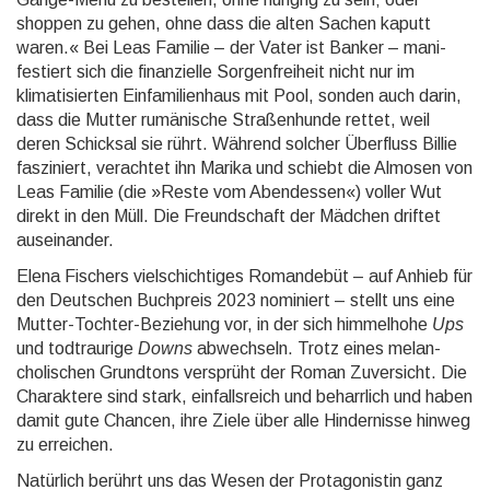
shoppen zu gehen, ohne dass die alten Sachen kaputt
waren.« Bei Leas Familie – der Vater ist Banker – mani­
festiert sich die finan­zielle Sorgen­freiheit nicht nur im
klimati­sierten Ein­familien­haus mit Pool, sonden auch darin,
dass die Mutter rumäni­sche Straßen­hunde rettet, weil
deren Schicksal sie rührt. Während solcher Überfluss Billie
faszi­niert, verachtet ihn Marika und schiebt die Almosen von
Leas Familie (die »Reste vom Abend­essen«) voller Wut
direkt in den Müll. Die Freund­schaft der Mädchen driftet
ausein­ander.
Elena Fischers vielschichtiges Roman­debüt – auf Anhieb für
den Deutschen Buchpreis 2023 nominiert – stellt uns eine
Mutter-Tochter-Beziehung vor, in der sich himmel­hohe
Ups
und tod­traurige
Downs
abwech­seln. Trotz eines melan­
choli­schen Grundtons versprüht der Roman Zuver­sicht. Die
Charak­tere sind stark, einfalls­reich und beharr­lich und haben
damit gute Chancen, ihre Ziele über alle Hinder­nisse hinweg
zu erreichen.
Natürlich berührt uns das Wesen der Protago­nistin ganz