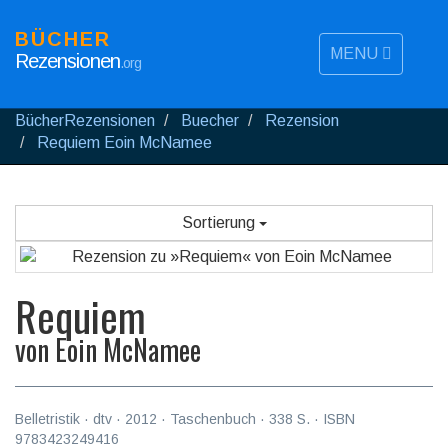
BÜCHER
MENU
Rezensionen
.org
BücherRezensionen
Buecher
Rezension
Requiem Eoin McNamee
Sortierung
Requiem
von
Eoin McNamee
Belletristik
·
dtv
·
2012
· Taschenbuch ·
338
S. · ISBN
9783423249416