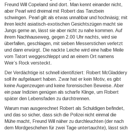
Freund Will Copeland sind dort. Man kennt einander nicht,
aber Pearl wird dreimal mit Robert das Tanzbein
schwingen. Pearl gilt als etwas un­nahbar und hochnäsig; mit
ihren leicht asiatisch-exotischen Gesichtszügen macht sie
Jungs gerne an, lässt sie aber nicht zu nahe kommen. Auf
ihrem Nachhauseweg, gegen 2.00 Uhr nachts, wird sie
überfallen, ge­schlagen, mit sieben Messerstichen verletzt
und dann erwürgt. Die nackte Leiche wird eine halbe Meile
vom Tatort weggeschleppt und an einem Ort namens
Weir’s Rock versteckt.
Der Verdächtige ist schnell identifiziert: Robert McGladdery
soll ihr aufgelauert haben. Zwar hat er kein Motiv, es gibt
keine Augenzeugen und keine forensischen Beweise. Aber
ein paar Indizien genügen als scharfe Klinge, um Robert
später den Lebensfaden zu durchtrennen.
Warum man ausgerechnet Robert als Schuldigen befindet,
und das so sicher, dass sich die Polizei nicht einmal die
Mühe macht, Freund Will näher zu durchleuchten (der nach
dem Mordgeschehen für zwei Tage untertauchte), lässt sich