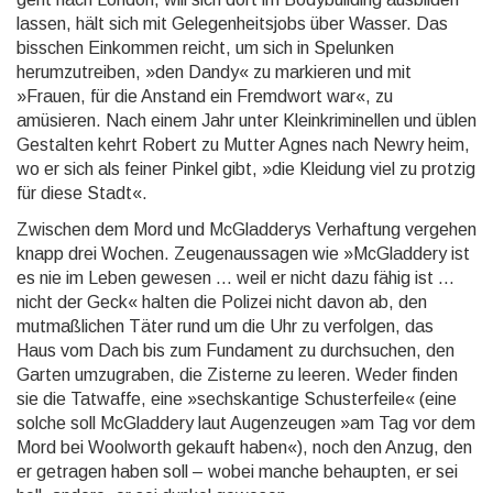
lassen, hält sich mit Gelegenheitsjobs über Wasser. Das
bisschen Einkommen reicht, um sich in Spelunken
herumzutreiben, »den Dandy« zu markieren und mit
»Frauen, für die Anstand ein Fremdwort war«, zu
amüsieren. Nach einem Jahr unter Kleinkriminellen und üblen
Gestalten kehrt Robert zu Mutter Agnes nach Newry heim,
wo er sich als feiner Pinkel gibt, »die Kleidung viel zu protzig
für diese Stadt«.
Zwischen dem Mord und McGladderys Verhaftung vergehen
knapp drei Wochen. Zeugenaussagen wie »McGladdery ist
es nie im Leben gewesen … weil er nicht dazu fähig ist …
nicht der Geck« halten die Poli­zei nicht davon ab, den
mutmaßlichen Täter rund um die Uhr zu verfolgen, das
Haus vom Dach bis zum Fundament zu durchsuchen, den
Garten umzugraben, die Zisterne zu leeren. Weder finden
sie die Tat­waffe, eine »sechskantige Schusterfeile« (eine
solche soll McGladdery laut Augenzeugen »am Tag vor dem
Mord bei Woolworth gekauft haben«), noch den Anzug, den
er getragen haben soll – wobei manche be­haup­ten, er sei