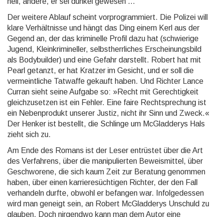
hell, andere, er sei dunkel gewesen …
Der weitere Ablauf scheint vorprogrammiert. Die Polizei will
klare Verhältnisse und hängt das Ding einem Kerl aus der
Gegend an, der das kriminelle Profil dazu hat (schwierige
Jugend, Kleinkrimineller, selbst­herrliches Erscheinungsbild
als Bodybuilder) und eine Gefahr darstellt. Robert hat mit
Pearl getanzt, er hat Kratzer im Gesicht, und er soll die
vermeintliche Tatwaffe gekauft haben. Und Richter Lance
Curran sieht seine Aufgabe so: »Recht mit Gerechtigkeit
gleichzusetzen ist ein Fehler. Eine faire Rechtsprechung ist
ein Nebenprodukt unserer Justiz, nicht ihr Sinn und Zweck.«
Der Henker ist bestellt, die Schlinge um McGladderys Hals
zieht sich zu.
Am Ende des Romans ist der Leser entrüstet über die Art
des Verfahrens, über die manipulierten Beweis­mittel, über
Geschworene, die sich kaum Zeit zur Beratung genommen
haben, über einen karrieresüchtigen Richter, der den Fall
verhandeln durfte, obwohl er befangen war. Infolgedessen
wird man geneigt sein, an Robert McGladderys Unschuld zu
glauben. Doch nirgendwo kann man dem Autor eine