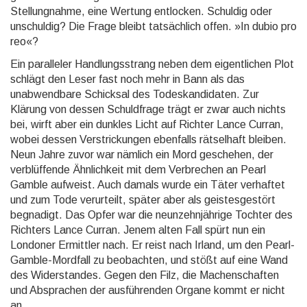
Stellungnahme, eine Wertung entlocken. Schuldig oder
unschuldig? Die Frage bleibt tatsächlich offen. »In dubio pro
reo«?
Ein paralleler Handlungsstrang neben dem eigentlichen Plot
schlägt den Leser fast noch mehr in Bann als das
unabwendbare Schicksal des Todeskandidaten. Zur
Klärung von dessen Schuldfrage trägt er zwar auch nichts
bei, wirft aber ein dunkles Licht auf Richter Lance Curran,
wobei dessen Verstrickungen eben­falls rätselhaft bleiben.
Neun Jahre zuvor war nämlich ein Mord geschehen, der
verblüffende Ähn­lich­keit mit dem Verbrechen an Pearl
Gamble aufweist. Auch damals wurde ein Täter verhaftet
und zum Tode verur­teilt, später aber als geistesgestört
begnadigt. Das Opfer war die neunzehnjährige Tochter des
Richters Lance Curran. Jenem alten Fall spürt nun ein
Londoner Ermittler nach. Er reist nach Irland, um den Pearl-
Gamble-Mordfall zu beobachten, und stößt auf eine Wand
des Widerstandes. Gegen den Filz, die Machen­schaften
und Absprachen der ausführenden Organe kommt er nicht
an.