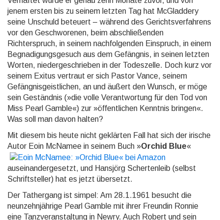
Verhaftet wurde er genau zehn Mo­nate zuvor, und von
jenem ersten bis zu seinem letzten Tag hat McGladdery
seine Unschuld beteuert – während des Ge­richts­ver­fah­rens
vor den Ge­schwo­re­nen, beim abschließenden
Richterspruch, in seinem nachfolgenden Ein­spruch, in einem
Be­gnadi­gungs­gesuch aus dem Gefängnis, in seinen letzten
Worten, niedergeschrieben in der Todeszelle. Doch kurz vor
seinem Exitus vertraut er sich Pastor Vance, seinem
Gefängnisgeistlichen, an und äußert den Wunsch, er möge
sein Geständnis (»die volle Verantwortung für den Tod von
Miss Pearl Gamble«) zur »öffentlichen Kenntnis bringen«.
Was soll man davon halten?
Mit diesem bis heute nicht geklärten Fall hat sich der irische
Autor Eoin McNamee in seinem Buch »
Orchid Blue
«
auseinandergesetzt, und Hansjörg Schertenleib (selbst
Schriftsteller) hat es jetzt übersetzt.
Der Tathergang ist simpel: Am 28.1.1961 besucht die
neunzehnjährige Pearl Gamble mit ihrer Freundin Ronnie
eine Tanzveranstaltung in Newry. Auch Robert und sein