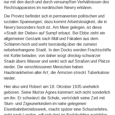
nur mit den durch und durch versumpften Verhältnissen des
Rechtsapparates im nordirischen Newry erklären.
Die Provinz befindet sich in permanenten politischen und
sozialen Spannungen; dazu kommt Arbeitslosig­keit, die in
Newry besonders hoch ist. Am Meer gelegen, ist diese
»Stadt der Diebe« auf Sumpf erbaut. Bei Ebbe zieht ein
allgemeiner Gestank nach Müll und Fäkalien aus dem
Schlamm hoch und weht beständig über die zumeist
nebelverhangene Stadt. In den Docks werden Frachtschiffe
mit Kohle beladen; von daher wogt dreckig-schwarzer
Staub übers Wasser und senkt sich auf Straßen und Plätze
nieder. Die verschlos­senen Menschen haben
Hautkrankheiten aller Art; die Ärmsten streckt Tuberkulose
nieder.
Hier also wird Robert am 18. Oktober 1935 unehelich
geboren. Seine Mutter Agnes kümmert sich nicht sonderlich
um ihn. Er schwänzt die Schule, vertrödelt seine Zeit mit
Slum- und Zigeunerkindern im nahe gelegenen
Eisenbahnbetriebswerk, macht später eine Schusterlehre,
geht nach London, will sich dort im Bodybuilding ausbilden