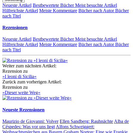
Neueste Artikel
Bestbewertete Bücher
Meist besuchte Artikel
Hilfreichste Artikel
Meiste Kommentare
Bücher nach Autor
Bücher
nach Titel
Rezensionen
Neueste Artikel
Bestbewertete Bücher
Meist besuchte Artikel
Hilfreichste Artikel
Meiste Kommentare
Bücher nach Autor
Bücher
nach Titel
Weiter zum nächsten Artikel:
Rezension zu
»I leoni di Sicilia«
Zurück zum vorherigen Artikel:
Rezension zu
»Dieser weite Weg«
Neueste Rezensionen
Maurizio de Giovanni:
Volver
Ellen Sandberg:
Rauhnächte
Alba de
Céspedes:
Was vor uns liegt
Alfons Schweiggert:
Weihnachtsmärchen aus Bayern
Graham Norton:
Eine wie Frankie