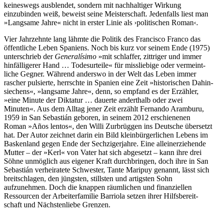
keineswegs ausblendet, sondern mit nach­haltiger Wirkung
einzubinden weiß, beweist seine Meister­schaft. Jedenfalls liest man
»Langsame Jahre« nicht in erster Linie als ›politischen Roman‹.
Vier Jahrzehnte lang lähmte die Politik des Francisco Franco das
öffentliche Leben Spaniens. Noch bis kurz vor seinem Ende (1975)
unter­schrieb der
Genera­lísimo
»mit schlaffer, zittriger und immer
hinfälli­gerer Hand … Todes­urteile« für missliebige oder vermeint­
liche Gegner. Während anderswo in der Welt das Leben immer
rascher pulsierte, herrschte in Spanien eine Zeit »histori­schen Dahin­
siechens«, »langsame Jahre«, denn, so empfand es der Erzähler,
»eine Minute der Diktatur … dauerte anderthalb oder zwei
Minuten«. Aus dem Alltag jener Zeit erzählt Fernando Aramburu,
1959 in San Sebastián geboren, in seinem 2012 erschie­nenen
Roman »Años lentos«, den Willi Zurbrüggen ins Deutsche übersetzt
hat. Der Autor zeichnet darin ein Bild klein­bürger­lichen Lebens im
Baskenland gegen Ende der Sechziger­jahre. Eine allein­erzie­hende
Mutter – der »Kerl« von Vater hat sich abgesetzt – kann ihre drei
Söhne unmöglich aus eigener Kraft durch­bringen, doch ihre in San
Sebastián verheira­tete Schwester, Tante Maripuy genannt, lässt sich
breit­schlagen, den jüngsten, stillsten und artigsten Sohn
aufzunehmen. Doch die knappen räumlichen und finan­ziellen
Ressourcen der Arbeiter­familie Barriola setzen ihrer Hilfs­bereit­
schaft und Nächsten­liebe Grenzen.