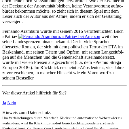
doch heute noch Miss­stimmun­gen hervorrufen. Wie der Erzähler in
der Deckung der Anonymität bleiben, keine Verant­wortung aufge­
bürdet bekommen möchte, so zieht sich in diesem Spiel mit dem
Leser auch der Autor aus der Affäre, indem er sich der Gestaltung
verweigert.
Fernando Aramburu wurde mit seinem 2016 veröffentlichten Buch
»Patria«
weit über
seine Landes­grenzen hinaus bekannt. Der in viele Sprachen
übersetzte Roman, der sich mit dem politischen Terror der ETA im
Baskenland, mit seinen Tätern und Opfern, mit seinen Lang­zeitfol­
gen auf die Menschen und die Gemein­schaft aus­einander­setzt,
wurde mit vielen Preisen ausge­zeichnet (u.a. dem »Premio Strega
Europeo 2018«). Im Rückblick erscheint »Años lentos«, vier Jahre
zuvor erschienen, in mancher Hinsicht wie ein Vorentwurf zu
seinem Bestseller.
War dieser Artikel hilfreich für Sie?
Ja
Nein
Hinweis zum Datenschutz:
Um Verfälschungen durch Mehrfach-Klicks und automatische Webcrawler zu
verhindern, wird Ihr Klick nicht sofort berücksichtigt, sondern
erst nach
Freischaltung
. Zu diesem Zweck speichern wir Ihre IP und Ihr Votum unter