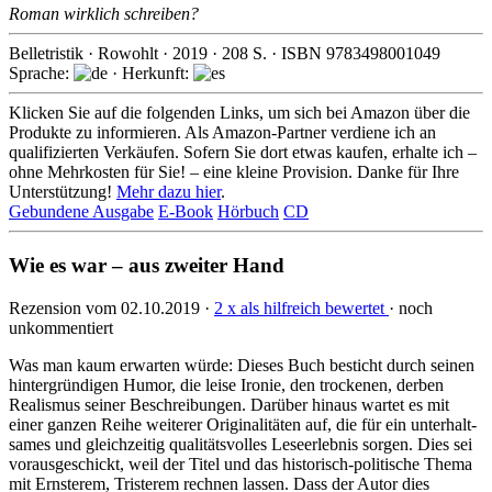
Roman wirklich schreiben?
Belletristik
·
Rowohlt
·
2019
·
208
S. · ISBN
9783498001049
Sprache:
· Herkunft:
Klicken Sie auf die folgenden Links, um sich bei Amazon über die
Produkte zu informieren. Als Amazon-Partner verdiene ich an
qualifizierten Verkäufen. Sofern Sie dort etwas kaufen, erhalte ich –
ohne Mehrkosten für Sie! – eine kleine Provision. Danke für Ihre
Unterstützung!
Mehr dazu hier
.
Gebundene Ausgabe
E-Book
Hörbuch
CD
Wie es war – aus zweiter Hand
Rezension vom 02.10.2019 ·
2 x als hilfreich bewertet
· noch
unkommentiert
Was man kaum erwarten würde: Dieses Buch besticht durch seinen
hinter­grün­digen Humor, die leise Ironie, den trockenen, derben
Realismus seiner Beschrei­bungen. Darüber hinaus wartet es mit
einer ganzen Reihe weiterer Originali­täten auf, die für ein unterhalt­
sames und gleich­zeitig qualitäts­volles Lese­erlebnis sorgen. Dies sei
vorausge­schickt, weil der Titel und das historisch-politische Thema
mit Ernsterem, Tristerem rechnen lassen. Dass der Autor dies