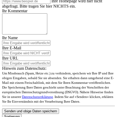
Ihre Homepage wird hier nicht
abgefragt. Bitte tragen Sie hier NICHTS ein.
Ihr Kommentar
Ihr Name
Ihre E-Mail
Ihre URL
Hinweis zum Datenschutz:
Um Missbrauch (Spam, Hetze etc.) zu verhindern, speichern wir Ihre IP und Ihre
obigen Eingaben, sobald Sie sie absenden. Sie erhalten dann umgehend eine E-
Mail mit einem Freischaltlink, mit dem Sie Ihren Kommentar veröffentlichen.
Die Speicherung Ihrer Daten geschieht unter Beachtung der Vorschriften der
europäischen Datenschutzgrundverordnung (DSGVO). Nähere Hinweise finden
Sie in unserer
Datenschutzerklärung
. Indem Sie auf »Senden« klicken, erklären
Sie Ihr Einverständnis mit der Verarbeitung Ihrer Daten.
Sortierung