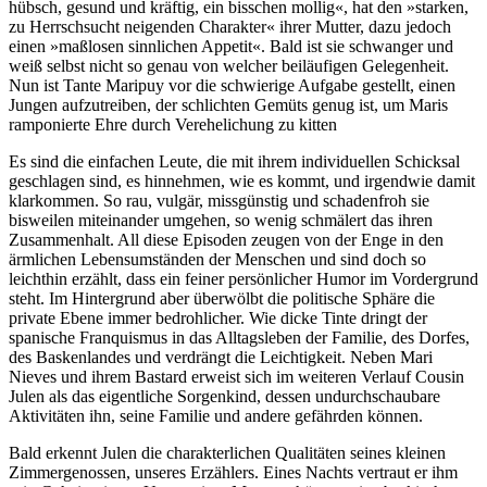
hübsch, gesund und kräftig, ein bisschen mollig«, hat den »starken,
zu Herrsch­sucht neigenden Charakter« ihrer Mutter, dazu jedoch
einen »maßlosen sinnlichen Appetit«. Bald ist sie schwanger und
weiß selbst nicht so genau von welcher beiläufigen Gelegenheit.
Nun ist Tante Maripuy vor die schwierige Aufgabe gestellt, einen
Jungen aufzu­treiben, der schlichten Gemüts genug ist, um Maris
ramponierte Ehre durch Verehe­lichung zu kitten
Es sind die einfachen Leute, die mit ihrem individuellen Schicksal
geschlagen sind, es hinnehmen, wie es kommt, und irgendwie damit
klarkommen. So rau, vulgär, missgünstig und schadenfroh sie
bisweilen miteinander umgehen, so wenig schmälert das ihren
Zusam­men­halt. All diese Episoden zeugen von der Enge in den
ärmlichen Lebens­umstän­den der Menschen und sind doch so
leichthin erzählt, dass ein feiner persön­licher Humor im Vordergrund
steht. Im Hintergrund aber überwölbt die politische Sphäre die
private Ebene immer bedroh­licher. Wie dicke Tinte dringt der
spanische Franquismus in das Alltags­leben der Familie, des Dorfes,
des Basken­landes und verdrängt die Leich­tigkeit. Neben Mari
Nieves und ihrem Bastard erweist sich im weiteren Verlauf Cousin
Julen als das eigentliche Sorgenkind, dessen undurch­schau­bare
Aktivitäten ihn, seine Familie und andere gefährden können.
Bald erkennt Julen die charakterlichen Qualitäten seines kleinen
Zimmer­genos­sen, unseres Erzählers. Eines Nachts vertraut er ihm