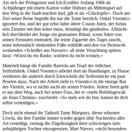
Als sich der Protagonist und Ich-Erzähler Anfang 1968 als
Achtjähriger mit einem Karton voller Hühner als Mitbringsel auf
den Weg in die Stadt machen darf, gilt er als »Glückspilz«. Doch am
Ziel seiner Reise begrüßt ihn nur die Tante herzlich. Onkel Visentico
ignoriert ihn, und der gut zehn Jahre ältere Cousin Julen, der fortan
sein Zimmer mit ihm teilen muss, demütigt ihn gnadenlos. Allnächt­
lich durchleidet der Junge ein grausames Ritual, wenn Julen von
seinen Freunden eintrudelt, die letzte Zigarette des Tages raucht,
seine inferna­lisch stinkenden Füße entblößt und den vor Heimweh
weinenden »Scheißer aus Navarro« all seine Verachtung spüren
lässt: »Wärst du ein Baske, würdest du nicht weinen.«
Materiell hängt die Familie Barriola am Tropf der örtlichen
Seifenfabrik. Onkel Visentico arbeitet dort als Handlanger, zu Hause
verdienen die anderen durch Einwickeln der Seifen­stücke ein paar
Peseten dazu. Nach der Arbeit zieht es Visentico in die einzige Bar
des Viertels, wo er nichts sucht als seinen Frieden. Jedem Streit geht
er aus dem Weg, auch bei seiner Frau, der er »mehr Befehls­gewalt
als Jesus Christus« zuschreibt: »So stark wie du bist, kannst du dich
selbst verteidigen.«
Doch nicht einmal die Tatkraft Tante Maripuys, dieser robusten
Löwin, die ihre Familie immer wieder gegen üble Nachreden aller
Art verteidigt, vermag die Zügel­losig­keit ihrer schwierigen sieb­
zehn­jähri­gen Tochter einzu­grenzen. Mari Nieves, »nicht besonders