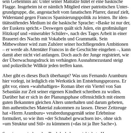
sein Geheimnis an: Unter seiner Matratze hütet er eine baskische
Flagge. Insgeheim ist er nämlich Mitglied einer patrioti­schen Unter­
grund­gruppe, die, ange­stachelt vom fanatischen Pfarrer, darauf zielt,
Widerstand gegen Francos Spani­sierungs­politik zu leisten. Ihr iden­
titäts­stiften­des Medium ist die baskische Sprache: »Baske ist nur der,
der Euskera spricht.« Deswegen quält sich Julen, ein groß­mäu­liger
Hitzkopf und »miserabler Schüler«, nach des Tages Arbeit in einer
Brauerei des Nachts mit Vokabeln und Grammatik. Sein
Mitbewohner wird zum Zuhörer seiner hoch­fliegen­den Ambitionen
– er werde als Attentäter Francos in die Geschichte eingehen –, kann
damit aber nicht viel anfangen. Doch auch der Junge registriert, wie
der Über­wachungs­druck im verhängten Aus­nahme­zustand steigt
und polizei­liche Willkür jeden treffen kann.
Aber gibt es dieses Buch überhaupt? Was uns Fernando Aramburu
hier vorlegt, ist lediglich ein Werkstück im Ent­stehungs­prozess. Er
gibt vor, einen »wahr­hafti­gen« Roman über ein Viertel von San
Sebastián zur Zeit seiner eigenen Kindheit schreiben zu wollen.
Darüber hat er sich in der Planungs­phase offen­sicht­lich mit einem
guten Bekannten gleichen Alters unterhalten und darum gebeten,
ihm authen­tisches Material zukommen zu lassen. Dieser Zeitzeuge
hat »Herrn Aramburu« verab­redungs­gemäß seine Erlebnisse
formuliert, so wie ihm »der Schnabel gewachsen ist«, ohne sich
»um Struktur und Stil« zu kümmern (»das ist ja Ihre Sache«).