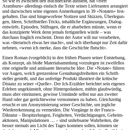
So wie es zwischen den Buchdeckeln aussieht, hat »Herr
Aramburu« allerdings einfach die Texte seines Lieferanten arrangiert
und dazwischen seine eigenen Anmerkungen in 39 »Notaten« fest­
gehal­ten. Das sind hin­gewor­fene Notizen und Skizzen, Über­legun­
gen, Ideen, Schrift­steller-Tricks, inhaltliche Ergänzungen, Dialog­
ent­würfe, Episoden, Stilfragen, die er abarbeiten müsste, wenn er
das konzipierte Werk denn jemals fertig­stellen würde – was
durchaus fraglich erscheint. Denn der Autor will nur verarbeiten,
was »literarisch etwas her macht«, und sich überhaupt nur Zeit dafür
nehmen, »wenn ich merke, dass die Geschichte flutscht«.
Einen Roman (vorgeblich) in den frühen Phasen seiner Entstehung,
als Konzept, als bloße Material­samm­lung vorzulegen ist zweifellos
eine originelle und amüsante literari­sche Idee. Die »Notate« führen
vor Augen, welch grenzenlose Ge­staltungs­frei­heiten ein Schrift­
steller genießt, und das unfertige Produkt illustriert die kritische
Distanz zu seiner »Quelle«. Der Ich-Erzähler berichtet sein eigenes
Erleben ungeküns­telt, ohne Hinter­gedan­ken, mithin glaubwürdig,
muss aber einräumen, gewisse Umstände selbst nur aus zweiter
Hand oder gar gerüchte­weise vernommen zu haben. Gleich­zeitig
ersucht er um Anonymi­sierung seiner Geschichte, um jegliche
Wieder­erken­nung zu vermeiden. Die Vorgänge in der Franco-
Diktatur – Bespitze­lungen, Feigheiten, Verdächti­gungen, Geheim­
aktionen, Manipula­tionen … – sind unliebsame Wahrheiten, die
besser niemals ans Licht des Tages kommen sollen, könnten sie