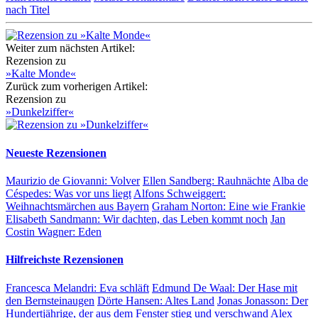
nach Titel
Weiter zum nächsten Artikel:
Rezension zu
»Kalte Monde«
Zurück zum vorherigen Artikel:
Rezension zu
»Dunkelziffer«
Neueste Rezensionen
Maurizio de Giovanni:
Volver
Ellen Sandberg:
Rauhnächte
Alba de
Céspedes:
Was vor uns liegt
Alfons Schweiggert:
Weihnachtsmärchen aus Bayern
Graham Norton:
Eine wie Frankie
Elisabeth Sandmann:
Wir dachten, das Leben kommt noch
Jan
Costin Wagner:
Eden
Hilfreichste Rezensionen
Francesca Melandri:
Eva schläft
Edmund De Waal:
Der Hase mit
den Bernsteinaugen
Dörte Hansen:
Altes Land
Jonas Jonasson:
Der
Hundertjährige, der aus dem Fenster stieg und verschwand
Alex