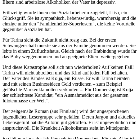
Eltern sind arbeitslose Alkoholiker, der Vater ist depressiv.
Frühzeitig wurde ihnen eine Sozialarbeiterin zugeteilt, Liisa, ein
Glücksgriff. Sie ist sympathisch, liebenswürdig, warmherzig und die
einzige unter den "Familienhelfer-Superlosern", die keine Vorurteile
gegenüber Asozialen hat.
Für Tarina sieht die Zukunft nicht rosig aus. Bei der ersten
Schwangerschaft musste sie aus der Familie genommen werden. Sie
lebte in einem Zufluchtshaus. Gleich nach der Entbindung wurde ihr
das Baby weggenommen und an geeignete Eltern weitergegeben.
Und diese Katastrophe soll sich nun wiederholen? Auf keinen Fall!
Tarina will nicht abtreiben und das Kind auf jeden Fall behalten.
Der Vater des Kindes ist Kolja, ein Russe. Er will Tarina heiraten
und mit seinen Businessideen Geld verdienen – zum Beispiel
gefälschte Markenklamotten verkaufen ... Für Donnerstag ist Kolja
der schlechteste Kandidat, "ein Ausnahmeidiot aus der gesamten
Idiotenmasse der Welt".
Der zeitgemäße Roman (aus Finnland) wird der angesprochenen
jugendlichen Lesergruppe sehr gefallen. Deren Jargon und aktuelles
Lebensgefühl hat die Autorin gut getroffen. Er ist ungewöhnlich und
anspruchsvoll. Die Krankheit Alkoholismus steht im Mittelpunkt.
Erzählt wird aus der Ich-Perspektive Donnerstags. Für sein Alter ist