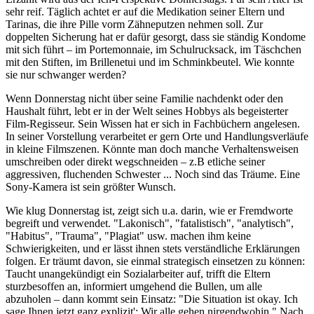
sehr reif. Täglich achtet er auf die Medikation seiner Eltern und
Tarinas, die ihre Pille vorm Zähneputzen nehmen soll. Zur
doppelten Sicherung hat er dafür gesorgt, dass sie ständig Kondome
mit sich führt – im Portemonnaie, im Schulrucksack, im Täschchen
mit den Stiften, im Brillenetui und im Schminkbeutel. Wie konnte
sie nur schwanger werden?
Wenn Donnerstag nicht über seine Familie nachdenkt oder den
Haushalt führt, lebt er in der Welt seines Hobbys als begeisterter
Film-Regisseur. Sein Wissen hat er sich in Fachbüchern angelesen.
In seiner Vorstellung verarbeitet er gern Orte und Handlungsverläufe
in kleine Filmszenen. Könnte man doch manche Verhaltensweisen
umschreiben oder direkt wegschneiden – z.B etliche seiner
aggressiven, fluchenden Schwester ... Noch sind das Träume. Eine
Sony-Kamera ist sein größter Wunsch.
Wie klug Donnerstag ist, zeigt sich u.a. darin, wie er Fremdworte
begreift und verwendet. "Lakonisch", "fatalistisch", "analytisch",
"Habitus", "Trauma", "Plagiat" usw. machen ihm keine
Schwierigkeiten, und er lässt ihnen stets verständliche Erklärungen
folgen. Er träumt davon, sie einmal strategisch einsetzen zu können:
Taucht unangekündigt ein Sozialarbeiter auf, trifft die Eltern
sturzbesoffen an, informiert umgehend die Bullen, um alle
abzuholen – dann kommt sein Einsatz: "Die Situation ist okay. Ich
sage Ihnen jetzt ganz,explizit': Wir alle gehen nirgendwohin." Nach