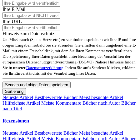
Ihre E-Mail
Ihre URL
Hinweis zum Datenschutz:
Um Missbrauch (Spam, Hetze etc.) zu verhindern, speichern wir Ihre IP und Ihre
obigen Eingaben, sobald Sie sie absenden. Sie erhalten dann umgehend eine E-
Mail mit einem Freischaltlink, mit dem Sie Ihren Kommentar veröffentlichen.
Die Speicherung Ihrer Daten geschieht unter Beachtung der Vorschriften der
europäischen Datenschutzgrundverordnung (DSGVO). Nähere Hinweise finden
Sie in unserer
Datenschutzerklärung
. Indem Sie auf »Senden« klicken, erklären
Sie Ihr Einverständnis mit der Verarbeitung Ihrer Daten.
Sortierung
Neueste Artikel
Bestbewertete Bücher
Meist besuchte Artikel
Hilfreichste Artikel
Meiste Kommentare
Bücher nach Autor
Bücher
nach Titel
Rezensionen
Neueste Artikel
Bestbewertete Bücher
Meist besuchte Artikel
Hilfreichste Artikel
Meiste Kommentare
Bücher nach Autor
Bücher