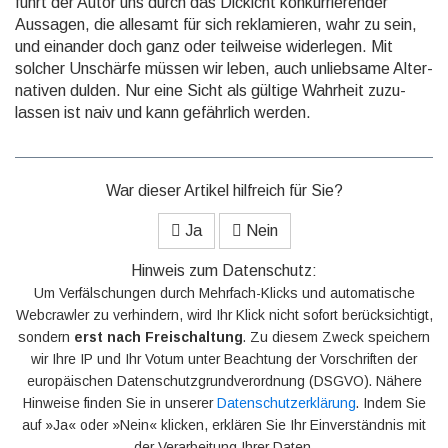
führt der Autor uns durch das Dickicht kon­kurrie­render
Aussagen, die allesamt für sich rekla­mieren, wahr zu sein,
und einander doch ganz oder teilweise wider­legen. Mit
solcher Unschärfe müssen wir leben, auch unlieb­same Alter­
nativen dulden. Nur eine Sicht als gültige Wahrheit zuzu­
lassen ist naiv und kann ge­fähr­lich werden.
War dieser Artikel hilfreich für Sie?
Ja
Nein
Hinweis zum Datenschutz:
Um Verfälschungen durch Mehrfach-Klicks und automatische
Webcrawler zu verhindern, wird Ihr Klick nicht sofort berücksichtigt,
sondern
erst nach Freischaltung
. Zu diesem Zweck speichern
wir Ihre IP und Ihr Votum unter Beachtung der Vorschriften der
europäischen Datenschutzgrundverordnung (DSGVO). Nähere
Hinweise finden Sie in unserer
Datenschutzerklärung
. Indem Sie
auf »Ja« oder »Nein« klicken, erklären Sie Ihr Einverständnis mit
der Verarbeitung Ihrer Daten.