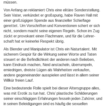
müssen.
Von Anfang an rekla­miert Chris eine elitäre Sonder­stellung.
Sein Vater, verkündet er groß­spurig, habe Raven Hall mit
einer groß­zügigen Spende aus finan­zieller Schief­lage
gerettet. Um Vor­schrif­ten und Konven­tionen schert er sich
nicht, sondern macht seine eigenen Regeln. Schon im Zug
zückt er provokant einen Flachmann, und für die Lehrer­
schaft hat er keinerlei Respekt übrig.
Als Blender und Manipulator ist Chris ein Natur­talent. Mit
sicherem Gespür für die Wirkung seiner Worte und Taten
steuert er die Befind­lichkeit der anderen nach Belieben,
kann Eindruck machen, Neid ansta­cheln, über­rumpeln,
ernied­rigen, dreiste Lügen als Wahr­heiten verkaufen,
andere gegen­einan­der aus­spielen und lässt in allem seiner
Willkür freien Lauf.
Eine bedeutende Rolle spielt bei dieser Alters­gruppe alles,
was mit Erotik zu tun hat. Chris’ plas­tische Schilde­rungen
seiner ein­schlägi­gen Erfah­rungen fesseln jeden Zuhörer, und
in seinen Beleidi­gungen sind es häufig die sexuellen