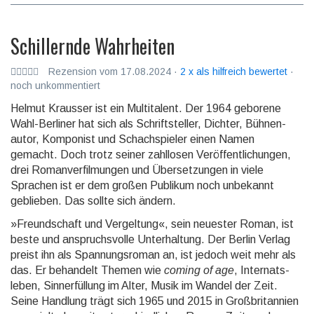
Schillernde Wahrheiten
Rezension vom 17.08.2024 ·
2 x als hilfreich bewertet
·
noch unkommentiert
Helmut Krausser ist ein Multitalent. Der 1964 geborene
Wahl-Berliner hat sich als Schrift­steller, Dichter, Bühnen­
autor, Komponist und Schach­spieler einen Namen
gemacht. Doch trotz seiner zahllosen Ver­öffent­lichun­gen,
drei Roman­verfil­mun­gen und Über­setzun­gen in viele
Sprachen ist er dem großen Publikum noch unbekannt
geblieben. Das sollte sich ändern.
»Freundschaft und Vergeltung«, sein neuester Roman, ist
beste und anspruchs­volle Unter­haltung. Der Berlin Verlag
preist ihn als Span­nungs­roman an, ist jedoch weit mehr als
das. Er behandelt Themen wie
coming of age
, Internats­
leben, Sinn­erfül­lung im Alter, Musik im Wandel der Zeit.
Seine Handlung trägt sich 1965 und 2015 in Groß­britan­nien