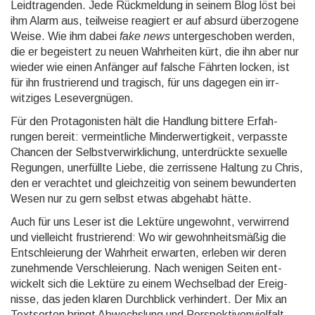
Leid­tragen­den. Jede Rück­meldung in seinem Blog löst bei
ihm Alarm aus, teilweise reagiert er auf absurd über­zogene
Weise. Wie ihm dabei
fake news
unterge­schoben werden,
die er begeis­tert zu neuen Wahr­heiten kürt, die ihn aber nur
wieder wie einen Anfänger auf falsche Fährten locken, ist
für ihn frustrie­rend und tragisch, für uns dagegen ein irr­
witziges Lese­ver­gnügen.
Für den Protagonisten hält die Handlung bittere Erfah­
rungen bereit: ver­meint­liche Minder­wertig­keit, verpasste
Chancen der Selbst­ver­wirk­lichung, unter­drückte sexuelle
Regungen, uner­füllte Liebe, die zerris­sene Haltung zu Chris,
den er verachtet und gleich­zeitig von seinem bewun­derten
Wesen nur zu gern selbst etwas abgehabt hätte.
Auch für uns Leser ist die Lektüre ungewohnt, verwir­rend
und viel­leicht frus­trierend: Wo wir gewohn­heits­mäßig die
Ent­schleie­rung der Wahrheit erwarten, erleben wir deren
zuneh­mende Ver­schleie­rung. Nach wenigen Seiten ent­
wickelt sich die Lektüre zu einem Wechsel­bad der Ereig­
nisse, das jeden klaren Durch­blick ver­hindert. Der Mix an
Text­sorten bringt Abwechs­lung und Per­spektiven­vielfalt,