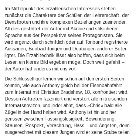
Im Mittelpunkt des erzähle­rischen Interesses stehen
zunächst die Charak­tere der Schüler, der Lehrer­schaft, der
Dienst­boten und ihre komplexen Bezie­hungen zuein­ander.
All dies gestaltet der Autor mit Akribie und stil­sicherer
Sprache aus der Per­spek­tive seines Prota­gonisten. Sie
wird ergänzt durch schrift­lich oder auf Tonband regis­trierte
Aussagen, Beobach­tungen und Deutungen anderer Betei­
ligter. Die Erzähl­technik lässt also hoffen, dass sich beim
Lesen ein klares Bild ergeben möge. Doch weit gefehlt –
der Autor hat anderes mit uns vor.
Die Schlüsselfigur lernen wir schon auf den ersten Seiten
kennen, wie auch Anthony gleich bei der Eisen­bahn­fahrt
zum Internat mit Christian Bradshaw, 18, kon­frontiert wird.
Dessen Auftreten faszi­niert und verstört alle mit­reisen­den
Internats­novizen, und jeder ahnt, dass »Chris« bald alle
Zügel in der Hand halten wird. Anthony ist hin und her
gerissen zwischen Fas­sungs­losig­keit, Bewun­derung,
Staunen, Respekt, Verach­tung, Hass – und Ängsten, denn
ausge­rech­net mit diesem Jungen wird er seine Stube teilen