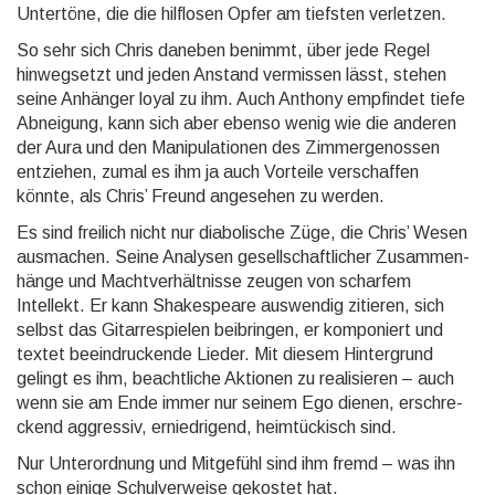
Untertöne, die die hilflosen Opfer am tiefsten verletzen.
So sehr sich Chris daneben benimmt, über jede Regel
hinweg­setzt und jeden Anstand vermissen lässt, stehen
seine Anhänger loyal zu ihm. Auch Anthony empfindet tiefe
Abneigung, kann sich aber ebenso wenig wie die anderen
der Aura und den Mani­pulatio­nen des Zimmer­genossen
entziehen, zumal es ihm ja auch Vorteile ver­schaffen
könnte, als Chris’ Freund angesehen zu werden.
Es sind freilich nicht nur diabo­lische Züge, die Chris’ Wesen
ausmachen. Seine Analysen gesell­schaft­licher Zusam­men­
hänge und Macht­verhält­nisse zeugen von scharfem
Intellekt. Er kann Shake­speare auswendig zitieren, sich
selbst das Gitarre­spielen bei­bringen, er kompo­niert und
textet be­ein­dru­ckende Lieder. Mit diesem Hinter­grund
gelingt es ihm, beacht­liche Aktionen zu reali­sieren – auch
wenn sie am Ende immer nur seinem Ego dienen, erschre­
ckend aggressiv, ernied­rigend, heim­tückisch sind.
Nur Unterordnung und Mitgefühl sind ihm fremd – was ihn
schon einige Schul­verweise gekostet hat.