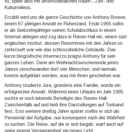
zu, spielt also mit unter­schied­lichen Raum-, Zeit- und
Kultur­milieus.
Erzählt wird uns die ganze Geschichte von Anthony Brewer,
einem 67-jähri­gen Anwalt im Ruhe­stand. Ende 1965 sollte
er als Sieb­zehn­jäh­riger seinen Schul­abschluss in einem
Internat ablegen und zog dazu in Raven Hall ein, einem süd­
engli­schen Institut, dessen Renom­mee mit den Jahren so
zer­bröselt war wie das schloss­ähnliche Gebäude. Das
kurze biogra­fische Inter­mezzo prägte Anthony für sein
ganzes Leben. Denn am Weih­nachts­wochen­ende jenes
Jahres ver­schwanden dort vier Menschen, und niemals
konnte aufge­klärt werden, was mit ihnen geschehen war.
Anthony studierte Jura, gründete eine Familie, wurde ein
erfolg­reicher Anwalt. Während eines Urlaubs im Jahr 1985
suchte er noch lebende Betei­ligte des Raven-Hall-
Zwischen­falls auf und hielt ihre Dar­stellun­gen auf Tonband
fest. Erst weitere dreißig Jahre später stellte er sich als
Pensionär der Aufgabe, nun konse­quent nach der Wahrheit
zu suchen. Die Reise, auf die er sich begab, warf auch auf
seine eigene Ver­gangen­heit ein neues Licht.