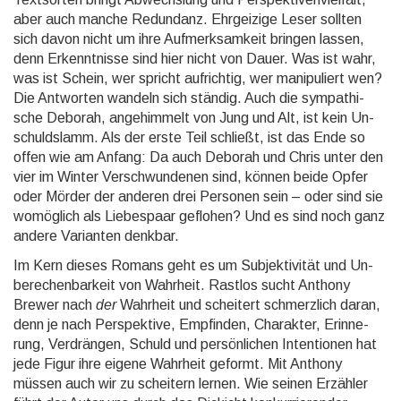
aber auch manche Redundanz. Ehr­geizige Leser sollten
sich davon nicht um ihre Auf­merk­samkeit bringen lassen,
denn Er­kennt­nisse sind hier nicht von Dauer. Was ist wahr,
was ist Schein, wer spricht auf­richtig, wer mani­puliert wen?
Die Antworten wandeln sich ständig. Auch die sym­pathi­
sche Deborah, ange­himmelt von Jung und Alt, ist kein Un­
schulds­lamm. Als der erste Teil schließt, ist das Ende so
offen wie am Anfang: Da auch Deborah und Chris unter den
vier im Winter Ver­schwun­denen sind, können beide Opfer
oder Mörder der anderen drei Personen sein – oder sind sie
womög­lich als Liebes­paar geflohen? Und es sind noch ganz
andere Varianten denk­bar.
Im Kern dieses Romans geht es um Subjek­tivität und Un­
be­re­chen­barkeit von Wahrheit. Rastlos sucht Anthony
Brewer nach
der
Wahrheit und scheitert schmerz­lich daran,
denn je nach Per­spek­tive, Empfinden, Charakter, Erinne­
rung, Ver­drängen, Schuld und persön­lichen Inten­tionen hat
jede Figur ihre eigene Wahrheit geformt. Mit Anthony
müssen auch wir zu scheitern lernen. Wie seinen Erzähler