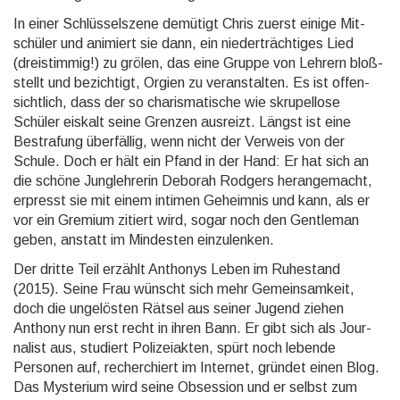
In einer Schlüsselszene demütigt Chris zuerst einige Mit­
schüler und animiert sie dann, ein nieder­träch­tiges Lied
(drei­stimmig!) zu grölen, das eine Gruppe von Lehrern bloß­
stellt und bezich­tigt, Orgien zu veran­stalten. Es ist offen­
sichtlich, dass der so charisma­tische wie skrupel­lose
Schüler eiskalt seine Grenzen ausreizt. Längst ist eine
Bestra­fung über­fällig, wenn nicht der Verweis von der
Schule. Doch er hält ein Pfand in der Hand: Er hat sich an
die schöne Jung­lehrerin Deborah Rodgers heran­gemacht,
erpresst sie mit einem intimen Geheimnis und kann, als er
vor ein Gremium zitiert wird, sogar noch den Gentleman
geben, anstatt im Mindesten einzu­lenken.
Der dritte Teil erzählt Anthonys Leben im Ruhestand
(2015). Seine Frau wünscht sich mehr Gemein­samkeit,
doch die unge­lösten Rätsel aus seiner Jugend ziehen
Anthony nun erst recht in ihren Bann. Er gibt sich als Jour­
nalist aus, studiert Polizei­akten, spürt noch lebende
Personen auf, recher­chiert im Internet, gründet einen Blog.
Das Mysterium wird seine Obsession und er selbst zum