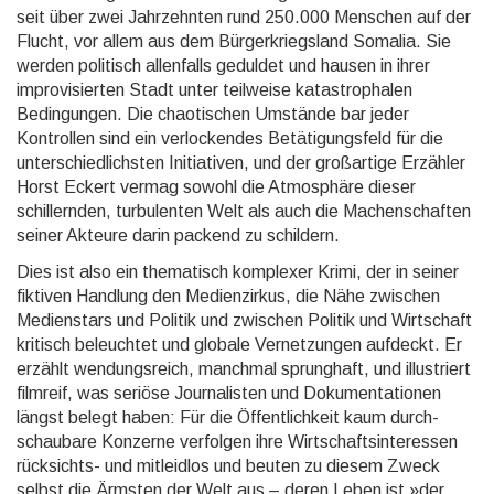
seit über zwei Jahrzehnten rund 250.000 Menschen auf der
Flucht, vor allem aus dem Bürger­kriegs­land Somalia. Sie
werden politisch allenfalls geduldet und hausen in ihrer
impro­visier­ten Stadt unter teilweise katastro­phalen
Bedingungen. Die chaotischen Umstände bar jeder
Kontrollen sind ein verlocken­des Betä­tigungs­feld für die
unter­schied­lichsten Initiativen, und der großartige Erzähler
Horst Eckert vermag sowohl die Atmosphäre dieser
schillern­den, turbulenten Welt als auch die Machen­schaften
seiner Akteure darin packend zu schildern.
Dies ist also ein thematisch komplexer Krimi, der in seiner
fiktiven Handlung den Medien­zirkus, die Nähe zwischen
Medienstars und Politik und zwischen Politik und Wirtschaft
kritisch beleuchtet und globale Vernet­zungen aufdeckt. Er
erzählt wendungs­reich, manchmal sprunghaft, und illustriert
filmreif, was seriöse Journa­listen und Doku­mentatio­nen
längst belegt haben: Für die Öffent­lich­keit kaum durch­
schau­bare Konzerne verfolgen ihre Wirt­schafts­interes­sen
rücksichts- und mitleid­los und beuten zu diesem Zweck
selbst die Ärmsten der Welt aus – deren Leben ist »der