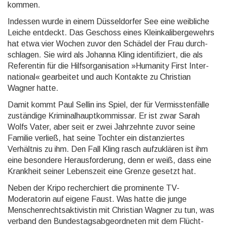
kommen.
Indessen wurde in einem Düsseldorfer See eine weibliche
Leiche entdeckt. Das Geschoss eines Klein­kaliber­gewehrs
hat etwa vier Wochen zuvor den Schädel der Frau durch­
schlagen. Sie wird als Johanna Kling identifi­ziert, die als
Referentin für die Hilfs­organi­sation »Humanity First Inter­
national« gearbeitet und auch Kontakte zu Christian
Wagner hatte.
Damit kommt Paul Sellin ins Spiel, der für Vermisstenfälle
zuständige Kriminal­haupt­kommis­sar. Er ist zwar Sarah
Wolfs Vater, aber seit er zwei Jahrzehnte zuvor seine
Familie verließ, hat seine Tochter ein distan­ziertes
Verhältnis zu ihm. Den Fall Kling rasch aufzuklären ist ihm
eine besondere Heraus­forde­rung, denn er weiß, dass eine
Krankheit seiner Lebenszeit eine Grenze gesetzt hat.
Neben der Kripo recherchiert die prominente TV-
Moderatorin auf eigene Faust. Was hatte die junge
Menschen­rechtsakti­vistin mit Christian Wagner zu tun, was
verband den Bundes­tagsabge­ordne­ten mit dem Flücht­