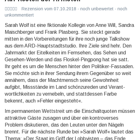
Rezension vom 07.10.2018 · noch unbewertet · noch
unkommentiert
Sarah Wolf ist eine fiktionale Kollegin von Anne Will, Sandra
Maisch­berger und Frank Plasberg. Sie steckt gerade
mitten in den Vorberei­tungen für ihre noch junge Talkshow
aus dem ARD-Haupt­stadt­studio. Ihre Ziele sind hehr. Den
Jahrmarkt der Eitelkeiten im Fernsehen, das Sehen und
Gesehen-Werden und das Floskel-Pingpong hat sie satt.
Ihr geht es um die Menschen hinter den Politiker-Fassaden.
Sie möchte sich in ihrer Sendung ihrem Gegenüber so weit
annähern, dass der Machtmensch seine Gewohnheit
aufgibt, Missstände im Land schönzu­reden und Verant­
wortlich­keiten zu vernebeln, und stattdessen Farbe
bekennt, auch »Fehler eingesteht«.
Im permanenten Wettstreit um die Einschaltquoten müssen
attraktive Gäste zusagen und über ein kontro­verses
Problem diskutieren, das den Leuten unter den Nägeln
brennt. Für die nächste Runde bei »Sarah Wolf« lautet das
Thema: »Der Staat im Griff der Lobbyisten – das Ende