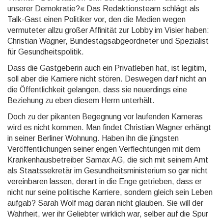
unserer Demokratie?« Das Redaktions­team schlägt als
Talk-Gast einen Politiker vor, den die Medien wegen
vermuteter allzu großer Affinität zur Lobby im Visier haben:
Christian Wagner, Bundes­tagsabge­ordne­ter und Spezialist
für Gesund­heits­politik.
Dass die Gastgeberin auch ein Privatleben hat, ist legitim,
soll aber die Karriere nicht stören. Deswegen darf nicht an
die Öffent­lichkeit gelangen, dass sie neuerdings eine
Beziehung zu eben diesem Herrn unterhält.
Doch zu der pikanten Begegnung vor laufenden Kameras
wird es nicht kommen. Man findet Christian Wagner erhängt
in seiner Berliner Wohnung. Haben ihn die jüngsten
Veröffent­lichun­gen seiner engen Verflech­tungen mit dem
Kranken­hausbe­treiber Samax AG, die sich mit seinem Amt
als Staats­sekretär im Gesund­heits­ministe­rium so gar nicht
vereinbaren lassen, derart in die Enge getrieben, dass er
nicht nur seine politische Karriere, sondern gleich sein Leben
aufgab? Sarah Wolf mag daran nicht glauben. Sie will der
Wahrheit, wer ihr Geliebter wirklich war, selber auf die Spur