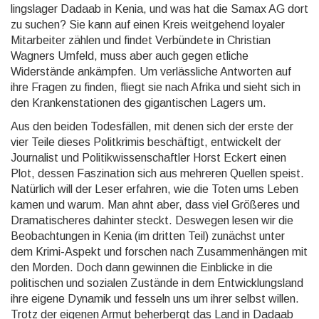
lings­lager Dadaab in Kenia, und was hat die Samax AG dort
zu suchen? Sie kann auf einen Kreis weitgehend loyaler
Mitarbeiter zählen und findet Verbündete in Christian
Wagners Umfeld, muss aber auch gegen etliche
Widerstände ankämpfen. Um verläss­liche Antworten auf
ihre Fragen zu finden, fliegt sie nach Afrika und sieht sich in
den Kranken­stationen des giganti­schen Lagers um.
Aus den beiden Todesfällen, mit denen sich der erste der
vier Teile dieses Politkrimis beschäftigt, entwickelt der
Journalist und Politik­wissen­schaft­ler Horst Eckert einen
Plot, dessen Faszination sich aus mehreren Quellen speist.
Natürlich will der Leser erfahren, wie die Toten ums Leben
kamen und warum. Man ahnt aber, dass viel Größeres und
Dramati­scheres dahinter steckt. Deswegen lesen wir die
Beobach­tungen in Kenia (im dritten Teil) zunächst unter
dem Krimi-Aspekt und forschen nach Zusammen­hängen mit
den Morden. Doch dann gewinnen die Einblicke in die
politischen und sozialen Zustände in dem Ent­wicklungs­land
ihre eigene Dynamik und fesseln uns um ihrer selbst willen.
Trotz der eigenen Armut beherbergt das Land in Dadaab