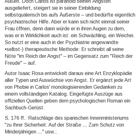
Außen. Doch Carlos ist paranoid seinen Ängsten
ausgeliefert, steigert sie in seiner Einbildung
selbstquälerisch bis aufs Äußerste – und bedürfte eigentlich
psychiatrischer Hilfe. Aber er kann sich nicht einmal seiner
Frau öffnen, denn dann würde er in ihren Augen zu dem,
was er in Wirklichkeit auch ist: ein Schwächling, ein Weichei.
So nutzt er eine auch in der Psychiatrie angewandte
•selbst-) therapeutische Methode: Er schreibt all seine
Nöte "im Reich der Angst" – im Gegensatz zum "Reich der
Freude" – auf.
Autor Isaac Rosa entwickelt daraus eine Art Enzyklopädie
aller Typen und Auswüchse von Angst. Er ergänzt jede Art
von Phobie in Carlos' monologisierenden Gedanken zu
einem vollständigen Katalog. Eingefügte Auszüge aus
offiziellen Quellen geben dem psychologischen Roman ein
Sachbuch-Gerüst:
S. 176 ff.: Ratschläge des spanischen Innenministeriums
"zu Ihrer Sicherheit: Auf der Straße ... Zum Schutz von
Minderjährigen ..." usw.;