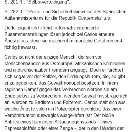
S. 201 ff.: "Selbstverteidigung";
S. 282 ff.: "Reise- und Sicherheitshinweise des Spanischen
Außenministeriums für die Republik Guatemala" u.a.
Derlei eigentlich hilfreich-informativ intendierte
Zusammenstellungen lösen jedoch bei Carlos erneute
Ängste aus, denn sie machen ihm mögliche Gefahren erst
richtig bewusst.
Carlos ist nicht der einzige Mensch, der sich vor
Menschenbanden aus Osteuropa, afrikanischen Kriminellen
und undurchschaubar Fremdem ängstigt. Doch er fürchtet
sich sogar vor der Polizei, den Ordnungshütern, die, so gibt
er zu bedenken, das Gewaltmonopol besitzen. In ihrem
täglichen Kampf gegen das Verbrechen werden sie am
Ende selbst zu Verbrechern, wenden Gewalt missbräuchlich
an, werden zu Sadisten und Folterern. Carlos malt sich aus,
welche Ängste solch ein Polizeiopfer durchlebt, das einer
Verhörsituation ausweglos ausgeliefert ist: Der bloße
Anblick eines harmlosen Alltagsgegenstands – eines
Espressolöffels oder einer Zange -, der in den Händen der