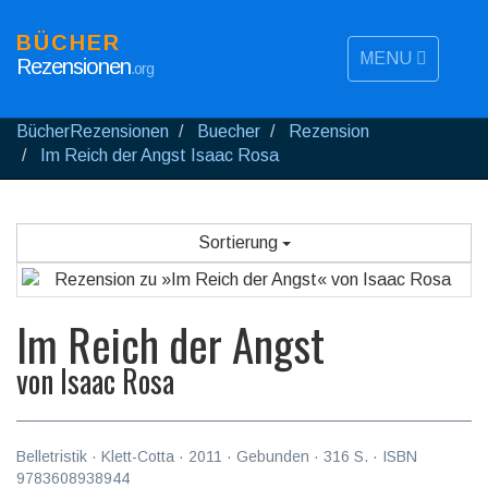
BÜCHER
MENU
Rezensionen
.org
BücherRezensionen
Buecher
Rezension
Im Reich der Angst Isaac Rosa
Sortierung
Im Reich der Angst
von
Isaac Rosa
Belletristik
·
Klett-Cotta
·
2011
· Gebunden ·
316
S. · ISBN
9783608938944