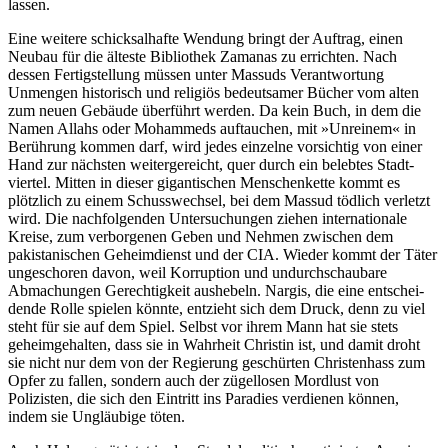
lassen.
Eine weitere schicksalhafte Wendung bringt der Auftrag, einen
Neubau für die älteste Biblio­thek Zamanas zu errichten. Nach
dessen Fertig­stellung müssen unter Massuds Verant­wortung
Unmengen historisch und religiös bedeut­samer Bücher vom alten
zum neuen Gebäude überführt werden. Da kein Buch, in dem die
Namen Allahs oder Moham­meds auftauchen, mit »Unreinem« in
Berührung kommen darf, wird jedes einzelne vorsichtig von einer
Hand zur nächsten weiterge­reicht, quer durch ein belebtes Stadt­
viertel. Mitten in dieser giganti­schen Menschen­kette kommt es
plötzlich zu einem Schuss­wechsel, bei dem Massud tödlich verletzt
wird. Die nachfol­genden Unter­suchun­gen ziehen inter­natio­nale
Kreise, zum verbor­genen Geben und Nehmen zwischen dem
pakista­nischen Geheim­dienst und der CIA. Wieder kommt der Täter
ungescho­ren davon, weil Korrup­tion und undurch­schau­bare
Abmachungen Gerechtig­keit aushebeln. Nargis, die eine entschei­
dende Rolle spielen könnte, entzieht sich dem Druck, denn zu viel
steht für sie auf dem Spiel. Selbst vor ihrem Mann hat sie stets
geheim­gehalten, dass sie in Wahrheit Christin ist, und damit droht
sie nicht nur dem von der Regierung geschürten Christen­hass zum
Opfer zu fallen, sondern auch der zügel­losen Mordlust von
Polizisten, die sich den Eintritt ins Paradies verdienen können,
indem sie Ungläu­bige töten.