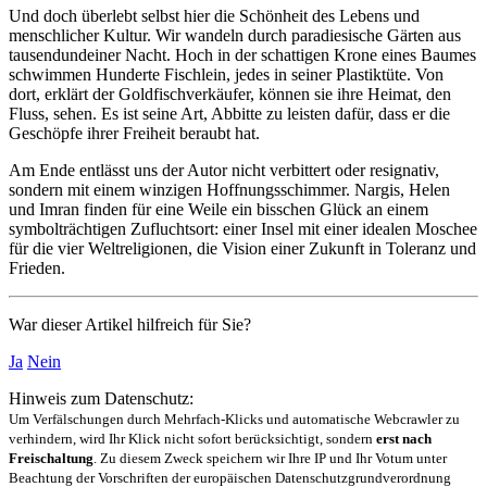
Und doch überlebt selbst hier die Schön­heit des Lebens und
mensch­licher Kultur. Wir wandeln durch paradie­sische Gärten aus
tausend­und­einer Nacht. Hoch in der schattigen Krone eines Baumes
schwimmen Hunderte Fischlein, jedes in seiner Plastik­tüte. Von
dort, erklärt der Gold­fisch­verkäu­fer, können sie ihre Heimat, den
Fluss, sehen. Es ist seine Art, Abbitte zu leisten dafür, dass er die
Geschöpfe ihrer Freiheit beraubt hat.
Am Ende entlässt uns der Autor nicht verbittert oder resignativ,
sondern mit einem winzigen Hoffnungs­schimmer. Nargis, Helen
und Imran finden für eine Weile ein bisschen Glück an einem
symbol­trächti­gen Zufluchts­ort: einer Insel mit einer idealen Moschee
für die vier Welt­religio­nen, die Vision einer Zukunft in Tole­ranz und
Frieden.
War dieser Artikel hilfreich für Sie?
Ja
Nein
Hinweis zum Datenschutz:
Um Verfälschungen durch Mehrfach-Klicks und automatische Webcrawler zu
verhindern, wird Ihr Klick nicht sofort berücksichtigt, sondern
erst nach
Freischaltung
. Zu diesem Zweck speichern wir Ihre IP und Ihr Votum unter
Beachtung der Vorschriften der europäischen Datenschutzgrundverordnung