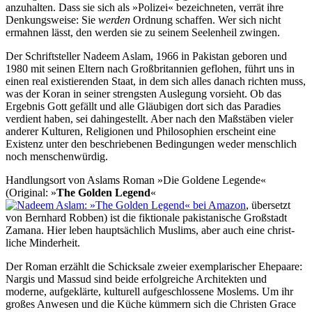
anzu­halten. Dass sie sich als »Polizei« bezeich­neten, verrät ihre
Denkungs­weise: Sie
werden
Ordnung schaffen. Wer sich nicht
ermahnen lässt, den werden sie zu seinem Seelen­heil zwingen.
Der Schriftsteller Nadeem Aslam, 1966 in Pakistan geboren und
1980 mit seinen Eltern nach Groß­britan­nien geflohen, führt uns in
einen real existie­renden Staat, in dem sich alles danach richten muss,
was der Koran in seiner strengsten Ausle­gung vorsieht. Ob das
Ergebnis Gott gefällt und alle Gläubigen dort sich das Paradies
verdient haben, sei dahin­gestellt. Aber nach den Maßstäben vieler
anderer Kulturen, Religionen und Philoso­phien erscheint eine
Existenz unter den beschrie­benen Bedingun­gen weder menschlich
noch menschen­würdig.
Handlungsort von Aslams Roman »Die Goldene Legende«
(Original: »
The Golden Legend
«
, übersetzt
von Bernhard Robben) ist die fiktionale pakista­nische Großstadt
Zamana. Hier leben hauptsäch­lich Muslims, aber auch eine christ­
liche Minder­heit.
Der Roman erzählt die Schicksale zweier exemplarischer Ehepaare:
Nargis und Massud sind beide erfolg­reiche Architekten und
moderne, aufgeklärte, kulturell aufge­schlos­sene Moslems. Um ihr
großes Anwesen und die Küche kümmern sich die Christen Grace