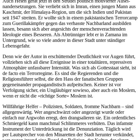
Auch Helen gerät jetzt in den Strudel politisch motivierter Ausei­
nander­setzun­gen. Sie verliebt sich in Imran, einen jungen Mann aus
Kaschmir, der Himalaya-Region, um die sich Indien und Pakistan
seit 1947 streiten. Er wollte sich in einem pakis­tani­schen Terror­camp
zum Guerilla­kämpfer gegen das verhasste Nachbar­land ausbilden
lassen, besann sich aber angesichts der menschen­verachten­den
Ideologie eines Besseren. Als Abtrün­niger lebt er in Zamana im
Unter­grund, wie so viele andere in dieser Stadt unter ständiger
Lebens­gefahr.
Denn wie der Autor in erschütternder Deutlichkeit vor Augen führt,
vollziehen sich all diese Ereig­nisse in einer totali­tären, repres­siven
Atmos­phäre unfass­barer Intensität. Was sich als Gottes­staat sieht, ist
de facto ein Terror­regime. Es sind die Regie­renden und die
Religions­führer selbst, die den Hass der fanati­schen Gruppen
gegenein­ander propagan­distisch aufpeit­schen. Keiner ist vor
Verfolgung sicher, ein Ungläu­biger sowieso, aber auch ein Moslem,
wenn er nicht die »richtige Sorte« Moslem ist.
Willfährige Helfer – Polizisten, Soldaten, fromme Nachbarn – sind
allgegen­wärtig. Wer angeschwärzt oder angezeigt wurde oder
einfach nur Argwohn erregt, den drangsa­lieren sie. Ein ordent­liches
Schmier­geld kann manchmal Schlimmeres verhüten. Das infamste
Instrument der Unterdrü­ckung ist die Denun­ziation. Täglich wird
per Laut­sprecher von den Mina­retten der Stadt herunter verkündet,