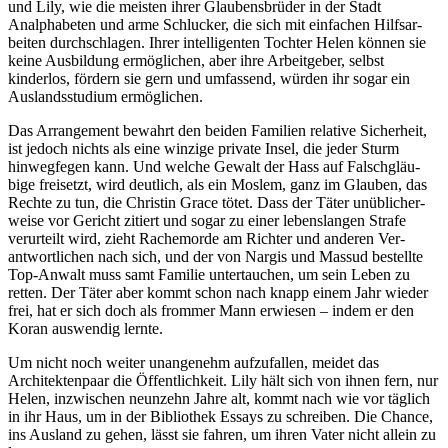
und Lily, wie die meisten ihrer Glaubens­brüder in der Stadt
Analpha­beten und arme Schlucker, die sich mit einfachen Hilfsar­
beiten durch­schlagen. Ihrer intelli­genten Tochter Helen können sie
keine Ausbildung ermög­lichen, aber ihre Arbeit­geber, selbst
kinderlos, fördern sie gern und umfassend, würden ihr sogar ein
Aus­lands­studium ermög­lichen.
Das Arrangement bewahrt den beiden Familien relative Sicher­heit,
ist jedoch nichts als eine winzige private Insel, die jeder Sturm
hinweg­fegen kann. Und welche Gewalt der Hass auf Falsch­gläu­
bige freisetzt, wird deutlich, als ein Moslem, ganz im Glauben, das
Rechte zu tun, die Christin Grace tötet. Dass der Täter unüb­licher­
weise vor Gericht zitiert und sogar zu einer lebens­langen Strafe
verurteilt wird, zieht Rache­morde am Richter und anderen Ver­
antwort­lichen nach sich, und der von Nargis und Massud bestellte
Top-Anwalt muss samt Familie unter­tauchen, um sein Leben zu
retten. Der Täter aber kommt schon nach knapp einem Jahr wieder
frei, hat er sich doch als frommer Mann erwiesen – indem er den
Koran auswendig lernte.
Um nicht noch weiter unangenehm aufzufallen, meidet das
Architekten­paar die Öffent­lichkeit. Lily hält sich von ihnen fern, nur
Helen, inzwischen neun­zehn Jahre alt, kommt nach wie vor täglich
in ihr Haus, um in der Bibliothek Essays zu schreiben. Die Chance,
ins Ausland zu gehen, lässt sie fahren, um ihren Vater nicht allein zu