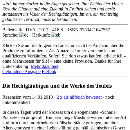
wird, immer stärker in die Enge getrieben. Ihre Ziehtochter Helen
lässt die Chance auf eine Zukunft in Freiheit ziehen und gerät
stattdessen ins Visier der Rechtgläubigen. Imran, ein rechtzeitig
geläuterter Terrorist, muss untertauchen.
Belletristik
·
DVA
·
2017
·
416
S. · ISBN
9783421047557
Sprache:
· Herkunft:
Klicken Sie auf die folgenden Links, um sich bei Amazon über die
Produkte zu informieren. Als Amazon-Partner verdiene ich an
qualifizierten Verkäufen. Sofern Sie dort etwas kaufen, erhalte ich –
ohne Mehrkosten für Sie! – eine kleine Provision. Danke für Ihre
Unterstützung!
Mehr dazu hier
.
Gebundene Ausgabe
E-Book
Die Rechtgläubigen und die Werke des Teufels
Rezension vom 14.01.2018 ·
2 x als hilfreich bewertet
· noch
unkommentiert
In diesen Tagen wird der Prozess um die sogenannte »Scharia-
Polizei« neu aufgerollt. Ein paar junge Muslime waren mit einer Art
Uniform durch nord­rhein-westfä­lische Städte gezogen, um ihre
Altersge­nossen zu einer Lebens­führung gemäß islami­schem Gesetz