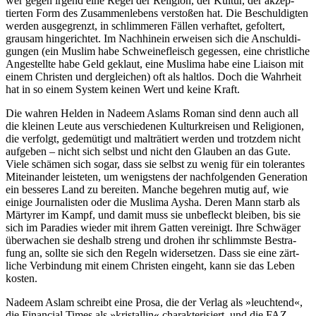
wer gegen irgend eine Regel der Religion, der Kultur, der akzep­
tierten Form des Zusam­menle­bens verstoßen hat. Die Beschul­digten
werden ausge­grenzt, in schlimme­ren Fällen verhaftet, gefoltert,
grausam hingerich­tet. Im Nach­hinein erweisen sich die Anschuldi­
gungen (ein Muslim habe Schweine­fleisch gegessen, eine christ­liche
Ange­stellte habe Geld geklaut, eine Muslima habe eine Liaison mit
einem Christen und derglei­chen) oft als haltlos. Doch die Wahr­heit
hat in so einem System keinen Wert und keine Kraft.
Die wahren Helden in Nadeem Aslams Roman sind denn auch all
die kleinen Leute aus ver­schiede­nen Kultur­kreisen und Religio­nen,
die verfolgt, gedemü­tigt und malträ­tiert werden und trotz­dem nicht
aufgeben – nicht sich selbst und nicht den Glauben an das Gute.
Viele schämen sich sogar, dass sie selbst zu wenig für ein tolerantes
Mitein­ander leiste­ten, um wenigstens der nachfol­genden Genera­tion
ein besseres Land zu bereiten. Manche begehren mutig auf, wie
einige Journa­listen oder die Muslima Aysha. Deren Mann starb als
Märtyrer im Kampf, und damit muss sie unbe­fleckt bleiben, bis sie
sich im Para­dies wieder mit ihrem Gatten vereinigt. Ihre Schwäger
über­wachen sie deshalb streng und drohen ihr schlimmste Bestra­
fung an, sollte sie sich den Regeln wider­setzen. Dass sie eine zärt­
liche Verbin­dung mit einem Christen eingeht, kann sie das Leben
kosten.
Nadeem Aslam schreibt eine Prosa, die der Verlag als »leuch­tend«,
die Financial Times als »kristallin« charakteri­siert, und die FAZ