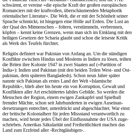
schwärmt, er vereine »die epische Kraft der großen europäi­schen
Roman­ciers mit der kraft­vollen, überschäu­menden Meta­phorik
orienta­lischer Literatur«. Die Welt, die er mit der Schön­heit seiner
Sprache schmückt, ist hin­gegen eine Hölle auf Erden. Die Lust an
der Qual des Mitmen­schen – foltern, verstüm­meln, verbren­nen,
köpfen – kennt keine Grenzen, wenn man sich im Einklang mit den
heiligen Gesetzen der Scharia glaubt und schon die leiseste Kritik
als Werk des Teufels fürchtet.
Religiös definiert war Pakistan von Anfang an. Um die ständigen
Konflikte zwischen Hindus und Moslems in Indien zu lösen, teilten
die Briten ihre Kolonie 1947 in zwei Staaten auf (»Partition of
India«): Indien und Pakistan (mit den beiden Teilen West- und Ost­
pakis­tan, dem späteren Bangla­desh). Schon neun Jahre später
nannte sich Pakistan als erstes Land der Welt »Islamische
Republik«, blieb aber bis heute ein von Korrup­tion, Gewalt und
Konflik­ten aller Art erschüt­tertes labiles Gebilde. So werden die
Menschen der Region, einem ewigen Zank­apfel und Spiel­ball
fremder Mächte, schon seit Jahr­hunder­ten in ewigen Aus­einan­
derset­zungen entrechtet, unterdrückt und abge­schlach­tet. War einst
der britische Kolonial­herr für jeden Missstand verant­wort­lich zu
machen, wird heute jedes Übel der Einfluss­nahme der USA zuge­
schrie­ben. Amerikas Säkula­rität und Frei­heit­lich­keit machen das
Land zum Erzfeind aller ›Recht­gläubi­gen‹.