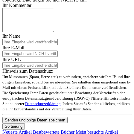
Ihr Kommentar
Ihr Name
Ihre E-Mail
Ihre URL
Hinweis zum Datenschutz:
Um Missbrauch (Spam, Hetze etc.) zu verhindern, speichern wir Ihre IP und Ihre
obigen Eingaben, sobald Sie sie absenden. Sie erhalten dann umgehend eine E-
Mail mit einem Freischaltlink, mit dem Sie Ihren Kommentar veröffentlichen.
Die Speicherung Ihrer Daten geschieht unter Beachtung der Vorschriften der
europäischen Datenschutzgrundverordnung (DSGVO). Nähere Hinweise finden
Sie in unserer
Datenschutzerklärung
. Indem Sie auf »Senden« klicken, erklären
Sie Ihr Einverständnis mit der Verarbeitung Ihrer Daten.
Sortierung
Neueste Artikel
Bestbewertete Bücher
Meist besuchte Artikel