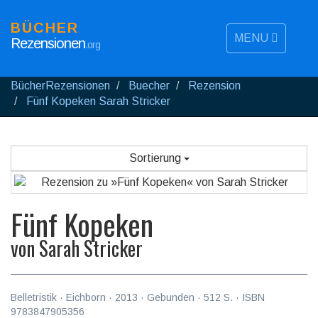
BÜCHER
MENU
Rezensionen
.org
BücherRezensionen
Buecher
Rezension
Fünf Kopeken Sarah Stricker
Sortierung
Fünf Kopeken
von
Sarah Stricker
Belletristik
·
Eichborn
·
2013
· Gebunden ·
512
S. · ISBN
9783847905356