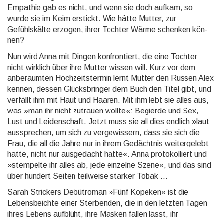
Empathie gab es nicht, und wenn sie doch auf­kam, so
wurde sie im Keim erstickt. Wie hätte Mutter, zur
Gefühlskälte erzogen, ihrer Tochter Wärme schen­ken kön­
nen?
Nun wird Anna mit Dingen konfrontiert, die eine Tochter
nicht wirklich über ihre Mutter wissen will. Kurz vor dem
anberaumten Hochzeitstermin lernt Mutter den Russen Alex
kennen, dessen Glücksbringer dem Buch den Titel gibt, und
verfällt ihm mit Haut und Haaren. Mit ihm lebt sie alles aus,
was »man ihr nicht zutrauen wollte«: Begierde und Sex,
Lust und Leidenschaft. Jetzt muss sie all dies endlich »laut
ausspre­chen, um sich zu vergewissern, dass sie sich die
Frau, die all die Jahre nur in ihrem Gedächtnis weiterge­lebt
hatte, nicht nur ausgedacht hatte«. Anna protokolliert und
»stempelte ihr alles ab, jede einzelne Szene«, und das sind
über hundert Seiten teilweise starker Tobak ...
Sarah Strickers Debütroman »Fünf Kopeken« ist die
Lebensbeichte einer Sterbenden, die in den letzten Tagen
ihres Lebens aufblüht, ihre Masken fallen lässt, ihr