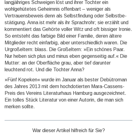
langjähriges Schweigen löst und ihrer Tochter ein
wohlgehütetes Geheimnis offenbart – weniger als
Vertrauensbeweis denn als Selbstfindung oder Selbst­be­
stä­ti­gung. Anna ist mehr als ihr Sprachrohr; sie erzählt und
kommentiert das Gehörte voller Witz und oft bissiger Ironie.
So entsteht das farbige Bild einer Familie, deren ältere
Mitglieder recht einfarbig, aber un­ter­schied­lich waren. Die
Urgroßeltern: blass. Die Großeltern: »Ein schönes Paar.
Nur heben sich plus und minus eben gegenseitig auf.« Die
Mutter: an der Oberfläche grau, aber tief darunter
leuchtend rot. Und die Tochter Anna?
»Fünf Kopeken« wurde im Januar als bester Debütroman
des Jahres 2013 mit dem hochdotierten Mara-Cas­sens-
Preis des Vereins Literaturhaus Hamburg ausgezeichnet.
Ein tolles Stück Literatur von einer Au­torin, die man sich
merken sollte.
War dieser Artikel hilfreich für Sie?