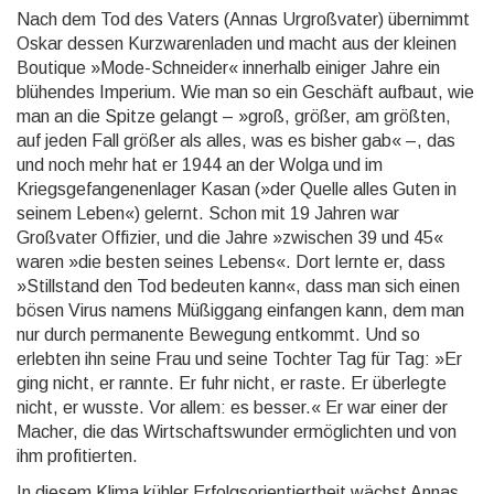
Nach dem Tod des Vaters (Annas Urgroßvater) übernimmt
Oskar dessen Kurzwarenladen und macht aus der kleinen
Boutique »Mode-Schneider« innerhalb einiger Jahre ein
blühendes Imperium. Wie man so ein Geschäft aufbaut, wie
man an die Spitze gelangt – »groß, größer, am größten,
auf jeden Fall größer als al­les, was es bisher gab« –, das
und noch mehr hat er 1944 an der Wolga und im
Kriegsgefangenenlager Kasan (»der Quelle alles Guten in
seinem Leben«) gelernt. Schon mit 19 Jahren war
Großvater Offizier, und die Jahre »zwischen 39 und 45«
waren »die besten seines Lebens«. Dort lernte er, dass
»Stillstand den Tod bedeuten kann«, dass man sich einen
bösen Virus namens Müßiggang einfangen kann, dem man
nur durch permanente Bewegung entkommt. Und so
erlebten ihn seine Frau und seine Tochter Tag für Tag: »Er
ging nicht, er rannte. Er fuhr nicht, er raste. Er überlegte
nicht, er wusste. Vor allem: es besser.« Er war einer der
Macher, die das Wirtschaftswunder ermöglichten und von
ihm profitierten.
In diesem Klima kühler Erfolgsorientiertheit wächst Annas