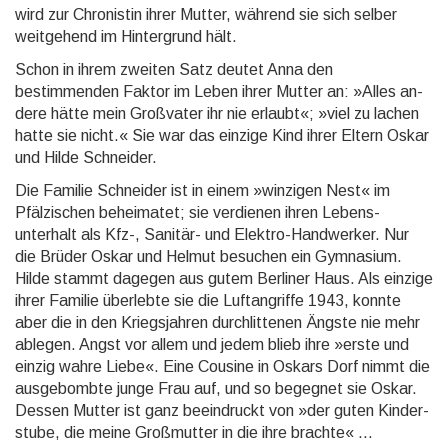
wird zur Chronistin ihrer Mutter, während sie sich selber
weitgehend im Hintergrund hält.
Schon in ihrem zweiten Satz deutet Anna den
bestimmenden Faktor im Leben ihrer Mutter an: »Alles an­
dere hätte mein Großvater ihr nie erlaubt«; »viel zu lachen
hatte sie nicht.« Sie war das einzige Kind ihrer Eltern Oskar
und Hilde Schneider.
Die Familie Schneider ist in einem »winzigen Nest« im
Pfälzischen beheimatet; sie verdienen ihren Le­bens­
unterhalt als Kfz-, Sanitär- und Elektro-Handwerker. Nur
die Brüder Oskar und Helmut besuchen ein Gym­na­si­um.
Hilde stammt dagegen aus gutem Berliner Haus. Als einzige
ihrer Familie überlebte sie die Luft­an­grif­fe 1943, konnte
aber die in den Kriegsjahren durchlittenen Ängste nie mehr
ablegen. Angst vor allem und jedem blieb ihre »erste und
einzig wahre Liebe«. Eine Cousine in Oskars Dorf nimmt die
ausge­bombte junge Frau auf, und so begegnet sie Oskar.
Dessen Mutter ist ganz beeindruckt von »der guten Kin­der­
stu­be, die meine Großmutter in die ihre brachte« ...