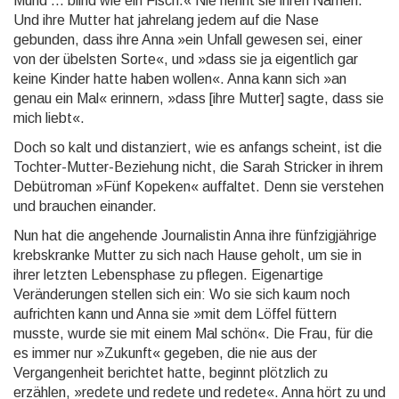
Mund ... blind wie ein Fisch.« Nie nennt sie ihren Namen.
Und ihre Mut­ter hat jahrelang jedem auf die Nase
gebunden, dass ihre Anna »ein Unfall gewesen sei, einer
von der übelsten Sorte«, und »dass sie ja eigentlich gar
keine Kinder hatte haben wol­len«. Anna kann sich »an
genau ein Mal« erinnern, »dass [ihre Mutter] sagte, dass sie
mich liebt«.
Doch so kalt und distanziert, wie es anfangs scheint, ist die
Tochter-Mutter-Beziehung nicht, die Sarah Stricker in ihrem
Debütroman »Fünf Kopeken« auffaltet. Denn sie verstehen
und brauchen einander.
Nun hat die angehende Journalistin Anna ihre fünfzigjährige
krebskranke Mutter zu sich nach Hause ge­holt, um sie in
ihrer letzten Lebensphase zu pflegen. Eigenartige
Veränderungen stellen sich ein: Wo sie sich kaum noch
aufrichten kann und Anna sie »mit dem Löffel füttern
musste, wurde sie mit einem Mal schön«. Die Frau, für die
es immer nur »Zukunft« gegeben, die nie aus der
Vergangenheit berichtet hatte, beginnt plötzlich zu
erzählen, »redete und redete und redete«. Anna hört zu und