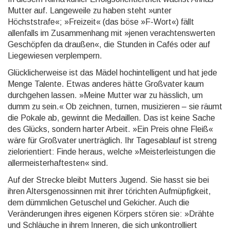
Mutter auf. Langeweile zu haben steht »unter
Höchststrafe«; »Freizeit« (das böse »F-Wort«) fällt
allenfalls im Zusammenhang mit »jenen verachtens­werten
Geschöpfen da draußen«, die Stunden in Cafés oder auf
Liegewiesen verplempern.
Glücklicherweise ist das Mädel hochintelligent und hat jede
Menge Talente. Etwas anderes hätte Großva­ter kaum
durchgehen lassen. »Meine Mutter war zu hässlich, um
dumm zu sein.« Ob zeichnen, turnen, mu­si­zie­ren – sie räumt
die Pokale ab, gewinnt die Medaillen. Das ist keine Sache
des Glücks, sondern harter Ar­beit. »Ein Preis ohne Fleiß«
wäre für Großvater unerträglich. Ihr Tagesablauf ist streng
zielorientiert: Finde heraus, welche »Meisterleistungen die
allermeisterhaftesten« sind.
Auf der Strecke bleibt Mutters Jugend. Sie hasst sie bei
ihren Altersgenossinnen mit ihrer törichten Auf­müpfigkeit,
dem dümmlichen Getuschel und Gekicher. Auch die
Veränderungen ihres eigenen Körpers stören sie: »Drähte
und Schläuche in ihrem Inneren, die sich unkontrolliert