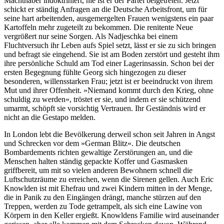
Machthaber indoktriniert, nie ist er der Partei beigetreten. Jetzt
schickt er ständig Anfragen an die Deutsche Arbeitsfront, um für
seine hart arbeitenden, ausgemergelten Frauen we­nigstens ein paar
Kartoffeln mehr zugeteilt zu bekommen. Die renitente Neue
vergrößert nur seine Sorgen. Als Nadjeschka bei einem
Fluchtversuch ihr Leben aufs Spiel setzt, lässt er sie zu sich bringen
und befragt sie eingehend. Sie ist am Boden zerstört und gesteht ihm
ihre persönliche Schuld am Tod einer Lagerinsas­sin. Schon bei der
ersten Begegnung fühlte Georg sich hingezogen zu dieser
besonderen, willensstarken Frau; jetzt ist er beeindruckt von ihrem
Mut und ihrer Offenheit. »Niemand kommt durch den Krieg, ohne
schuldig zu werden«, tröstet er sie, und indem er sie schützend
umarmt, schöpft sie vorsichtig Vertrauen. Ihr Geständnis wird er
nicht an die Gestapo melden.
In London lebt die Bevölkerung derweil schon seit Jahren in Angst
und Schrecken vor dem »German Blitz«. Die deutschen
Bombardements richten gewaltige Zerstörungen an, und die
Menschen halten ständig ge­pack­te Koffer und Gasmasken
griffbereit, um mit so vielen anderen Bewohnern schnell die
Luftschutz­räu­me zu erreichen, wenn die Sirenen gellen. Auch Eric
Knowlden ist mit Ehefrau und zwei Kindern mit­ten in der Menge,
die in Panik zu den Eingängen drängt, manche stürzen auf den
Treppen, werden zu Tode ge­tram­pelt, als sich eine Lawine von
Körpern in den Keller ergießt. Knowldens Familie wird auseinander