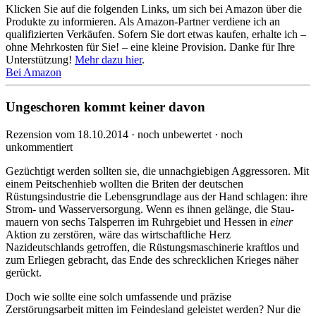
Klicken Sie auf die folgenden Links, um sich bei Amazon über die
Produkte zu informieren. Als Amazon-Partner verdiene ich an
qualifizierten Verkäufen. Sofern Sie dort etwas kaufen, erhalte ich –
ohne Mehrkosten für Sie! – eine kleine Provision. Danke für Ihre
Unterstützung!
Mehr dazu hier
.
Bei Amazon
Ungeschoren kommt keiner davon
Rezension vom 18.10.2014 · noch unbewertet · noch
unkommentiert
Gezüchtigt werden sollten sie, die unnachgiebigen Aggressoren. Mit
einem Peit­schen­hieb wollten die Bri­ten der deutschen
Rüstungsindustrie die Le­bens­grund­la­ge aus der Hand schlagen: ihre
Strom- und Wasser­versorgung. Wenn es ihnen gelänge, die Stau­
mauern von sechs Talsperren im Ruhrgebiet und Hessen in
einer
Aktion zu zerstören, wäre das wirt­schaft­li­che Herz
Nazideutschlands getroffen, die Rüstungsmaschi­nerie kraftlos und
zum Erliegen gebracht, das Ende des schrecklichen Krieges näher
gerückt.
Doch wie sollte eine solch umfassende und präzise
Zerstörungsarbeit mitten im Feindesland geleistet wer­den? Nur die