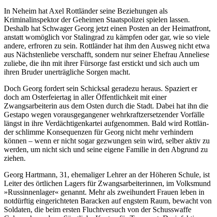
In Neheim hat Axel Rottländer seine Beziehungen als
Kriminalinspektor der Geheimen Staatspolizei spie­len lassen.
Deshalb hat Schwager Georg jetzt einen Posten an der Heimatfront,
anstatt womöglich vor Sta­lin­grad zu kämpfen oder gar, wie so viele
andere, erfroren zu sein. Rottländer hat ihm den Ausweg nicht etwa
aus Nächstenliebe verschafft, sondern nur seiner Ehefrau Anneliese
zuliebe, die ihn mit ihrer Fürsor­ge fast erstickt und sich auch um
ihren Bruder unerträgliche Sorgen macht.
Doch Georg fordert sein Schicksal geradezu heraus. Spaziert er
doch am Osterfeiertag in aller Öffentlich­keit mit einer
Zwangsarbeiterin aus dem Osten durch die Stadt. Dabei hat ihn die
Gestapo wegen voraus­gegangener wehrkraftzersetzender Vorfälle
längst in ihre Verdächtigenkartei aufgenommen. Bald wird Rott­län­
der schlimme Konsequenzen für Georg nicht mehr verhindern
können – wenn er nicht sogar ge­zwun­gen sein wird, selber aktiv zu
werden, um nicht sich und seine eigene Familie in den Abgrund zu
zie­hen.
Georg Hartmann, 31, ehemaliger Lehrer an der Höheren Schule, ist
Leiter des örtlichen Lagers für Zwangs­ar­bei­te­rin­nen, im Volksmund
»Russinnenlager« genannt. Mehr als zweihundert Frauen leben in
not­dürf­tig eingerichteten Baracken auf engstem Raum, bewacht von
Soldaten, die beim ersten Fluchtver­such von der Schusswaffe