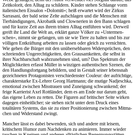
Zeitkolorit, den Alltag zu schildern. Kinder stehen Schlange vorm
italieni­schen Eissalon »Dolomiti«; heiß erwartet wird der Zirkus
Sarrasani, der bald seine Zelte aufschlagen und die Menschen mit
Tierbändigungen, Akrobatik und Clownerien in den Bann schlagen
und für kurze Zeit aus ihrem tristen Alltag entführen wird. Derweil
greift ihr Land die Welt an, erklärt ganze Völker zu »Un­ter­men­
schen«, nimmt sie gefangen, um sie wie Tiere zu halten und bis zur
völligen Entkräftung arbei­ten zu lassen oder gleich zu vernichten.
Wie gehen die Bürger mit den unübersehbaren Widersprüchen, den
schrei­en­den Ungerechtigkeiten, den Grausamkeiten, die selbst in
ihrer Nachbarschaft wahrzunehmen sind, um? Das Spektrum der
Möglichkeiten erfasst Müller in winzigen authentischen Szenen, die
den Hand­lungs­fort­gang bebildern, und in Gestalt seiner lebensnah
gezeichneten Protagonisten verschiedenster Cou­leur: der aufrichtige,
charakterstarke Ex-Lehrer Georg Hartmann; die mutige Nadjeschka,
emotional zwi­schen Miss­trau­en und Zuneigung schwankend; der
feige Karrierist Axel Rottländer, dem es am Ende nur darum geht,
das eigene Leben zu retten. Die Figuren auf britischer Seite wirken
dagegen einheitlicher; sie stehen nicht unter dem Druck eines
totalitären Systems, das sie zu einer Positionierung zwischen Mitma­
chen und Wi­der­stand zwingt.
Mancher lässt es dabei bewenden, sich und andere mit leisem,
kritischem Humor zum Nachdenken zu ani­mieren. Immer wieder
tauchen in Kneipen und anderen alltäglichen Begegnungsstätten