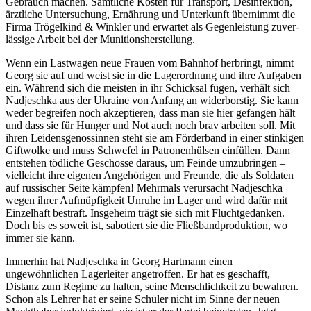
Gebrauch machen. Sämtliche Kosten für Transport, Desinfektion,
ärztliche Un­ter­su­chung, Er­näh­rung und Unterkunft übernimmt die
Firma Trögelkind & Winkler und erwartet als Ge­gen­leis­tung zu­ver­
läs­si­ge Arbeit bei der Munitionsherstellung.
Wenn ein Lastwagen neue Frauen vom Bahnhof herbringt, nimmt
Georg sie auf und weist sie in die Lager­ordnung und ihre Aufgaben
ein. Während sich die meisten in ihr Schicksal fügen, verhält sich
Nadjeschka aus der Ukraine von Anfang an widerborstig. Sie kann
weder begreifen noch akzeptieren, dass man sie hier gefangen hält
und dass sie für Hunger und Not auch noch brav arbeiten soll. Mit
ihren Leidensgenossinnen steht sie am Förderband in einer stinkigen
Giftwolke und muss Schwefel in Patronenhülsen einfüllen. Dann
entstehen tödliche Geschosse daraus, um Feinde umzubringen –
vielleicht ihre eigenen Angehörigen und Freunde, die als Soldaten
auf russischer Seite kämpfen! Mehrmals verursacht Nadjeschka
wegen ihrer Auf­müp­fig­keit Unruhe im Lager und wird dafür mit
Einzelhaft bestraft. Insgeheim trägt sie sich mit Flucht­ge­dan­ken.
Doch bis es soweit ist, sabotiert sie die Fließbandproduktion, wo
immer sie kann.
Immerhin hat Nadjeschka in Georg Hartmann einen
ungewöhnlichen Lagerleiter angetroffen. Er hat es ge­schafft,
Distanz zum Regime zu halten, seine Menschlichkeit zu bewahren.
Schon als Lehrer hat er seine Schüler nicht im Sinne der neuen