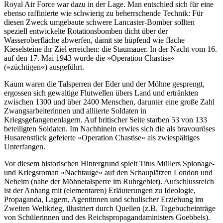
Royal Air Force war dazu in der Lage. Man entschied sich für eine
ebenso raffinierte wie schwierig zu beherrschende Technik: Für
diesen Zweck umgebaute schwere Lancaster-Bomber sollten
speziell entwickelte Rotationsbomben dicht über der
Wasseroberfläche abwerfen, damit sie hüpfend wie flache
Kieselsteine ihr Ziel erreichen: die Staumauer. In der Nacht vom 16.
auf den 17. Mai 1943 wurde die »Operation Chastise«
(»züchtigen«) ausgeführt.
Kaum waren die Talsperren der Eder und der Möhne gesprengt,
ergossen sich gewaltige Flutwellen übers Land und ertränkten
zwischen 1300 und über 2400 Menschen, darunter eine große Zahl
Zwangsarbeiterin­nen und alliierte Soldaten in
Kriegsgefangenenlagern. Auf britischer Seite starben 53 von 133
beteiligten Soldaten. Im Nachhinein erwies sich die als bravouröses
Husarenstück gefeierte »Operation Chastise« als zwiespältiges
Unterfangen.
Vor diesem historischen Hintergrund spielt Titus Müllers Spionage-
und Kriegsroman »Nachtauge« auf den Schauplätzen London und
Neheim (nahe der Möhnetalsperre im Ruhrgebiet). Aufschlussreich
ist der An­hang mit (elementaren) Erläuterungen zu Ideologie,
Propaganda, Lagern, Agentinnen und schulischer Er­zie­hung im
Zweiten Weltkrieg, illustriert durch Quellen (z.B. Tagebucheinträge
von Schülerinnen und des Reichs­pro­pa­gan­da­mi­nis­ters Goebbels).