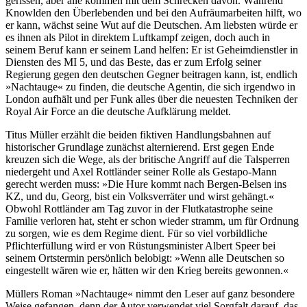
ge­ris­sen, aber alle kommen mit dem Schrecken davon. Während
Knowlden den Überlebenden und bei den Auf­räum­ar­bei­ten hilft, wo
er kann, wächst seine Wut auf die Deutschen. Am liebsten würde er
es ihnen als Pilot in direktem Luftkampf zeigen, doch auch in
seinem Beruf kann er seinem Land helfen: Er ist Ge­heim­dienst­ler in
Diensten des MI 5, und das Beste, das er zum Erfolg seiner
Regierung gegen den deut­schen Gegner beitragen kann, ist, endlich
»Nachtauge« zu finden, die deutsche Agentin, die sich irgendwo in
London aufhält und per Funk alles über die neuesten Techniken der
Royal Air Force an die deutsche Aufklärung meldet.
Titus Müller erzählt die beiden fiktiven Handlungsbahnen auf
historischer Grundlage zunächst alternie­rend. Erst gegen Ende
kreuzen sich die Wege, als der britische Angriff auf die Talsperren
niedergeht und Axel Rottländer seiner Rolle als Gestapo-Mann
gerecht werden muss: »Die Hure kommt nach Bergen-Bel­sen ins
KZ, und du, Georg, bist ein Volksverräter und wirst gehängt.«
Obwohl Rottländer am Tag zuvor in der Flut­ka­tas­tro­phe seine
Familie verloren hat, steht er schon wieder stramm, um für Ordnung
zu sorgen, wie es dem Regime dient. Für so viel vorbildliche
Pflichterfüllung wird er von Rüstungsminister Albert Speer bei
seinem Ortstermin persönlich belobigt: »Wenn alle Deutschen so
eingestellt wären wie er, hätten wir den Krieg bereits gewonnen.«
Müllers Roman »Nachtauge« nimmt den Leser auf ganz besondere
Weise gefangen, denn der Autor ver­wendet viel Sorgfalt darauf, das