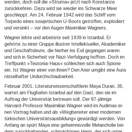
werden, doch soll die »Struma« jetzt nach Konstanza
zurück­kehren. Dazu wird sie wieder ins Schwarze Meer
geschleppt. Am 24. Februar 1942 wird das Schiff vom
Torpedo eines sowjetischen U-Boots getroffen, explodiert
und versinkt – vor den Augen Maximilian Wagners.
Wagner lebte und arbeitete seit 1939 in Istanbul. Er
gehörte zu einer Gruppe illustrer Intellektueller, Aka­demiker
und Geschäftsleute, die hierher ins Exil gegangen waren
und sich in Sicherheit vor Nazi-Verfol­gung hofften. Doch im
Treffpunkt »Teutonia-Haus« schleichen sich auch Spione
ein. Ist Wagner einer von ihnen? Den Arier umgibt eine Aura
rätselhafter Undurchschaubarkeit.
Februar 2001. Literaturwissenschaftlerin Maya Duran, 36,
wartet am Flughafen Istanbul auf den Gast, den sie im
Auftrag der Universität betreuen soll. Der 87-jährige
Harvard-Professor Maximilian Wagner wird im Audimax ei­
nen Vortrag halten und als »Wegbereiter einer modernen
türkischen Universitätsausbildung« gewürdigt werden. Von
Anfang an spürt Maya eine geheimnisvolle Melancholie bei
dem zurückhaltenden, schmächtigen Herrn, der sich unter