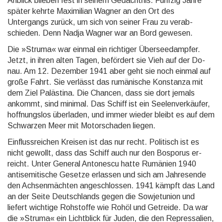
Anblick blieben fest in seinem Ge­dächtnis. Fünf­zig Jahre
später kehrte Maximilian Wag­ner an den Ort des
Untergangs zurück, um sich von seiner Frau zu verab­
schieden. Denn Nadja Wag­ner war an Bord gewesen.
Die »Struma« war einmal ein richtiger Überseedampfer.
Jetzt, in ihren alten Tagen, befördert sie Vieh auf der Do­
nau. Am 12. Dezember 1941 aber geht sie noch einmal auf
große Fahrt. Sie verlässt das ru­mä­ni­sche Konstanza mit
dem Ziel Palästina. Die Chancen, dass sie dort jemals
ankommt, sind minimal. Das Schiff ist ein Seelenverkäufer,
hoffnungslos überladen, und immer wieder bleibt es auf dem
Schwarzen Meer mit Motor­schaden liegen.
Einflussreichen Kreisen ist das nur recht. Politisch ist es
nicht gewollt, dass das Schiff auch nur den Bos­porus er­
reicht. Unter General Antonescu hatte Rumänien 1940
antisemitische Gesetze erlassen und sich am Jahresende
den Achsenmächten angeschlossen. 1941 kämpft das Land
an der Seite Deutschlands gegen die Sowjetunion und
liefert wichtige Rohstoffe wie Rohöl und Getreide. Da war
die »Struma« ein Lichtblick für Juden, die den Repressalien,