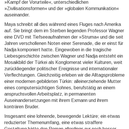
»Kampf der Vorurteile«, unterschiedlichen
»Zivilisationsformen« und der »globalen Kommunikation«
auseinander.
Maya schreibt all dies während eines Fluges nach Amerika
auf. Sie bringt dem im Sterben liegenden Pro­fessor Wagner
eine DVD mit Tiefseeaufnahmen der »Struma« und die seit
Jahren verschollenen Noten ei­ner Serenade, die er einst für
Nadja komponiert hatte. Eingewoben in die tragische
Liebesgeschichte zwi­schen Wagner und Nadja ent­steht ein
Mosaikbild der Türkei als Konglomerat vieler Kulturen, weit
zu­rück­liegen­der politischer Ereignisse und internationaler
Verflechtungen. Gleichzeitig erleben wir die All­tags­pro­ble­me
einer modernen gebildeten Türkin: allei­nerziehende Mutter
eines computersüchtigen Sohnes, be­rufs­tätig an einem
anspruchsvollen Arbeitsplatz, in permanenten
Auseinandersetzungen mit ihrem Ex­mann und ihrem
konträren Bruder.
Insgesamt eine lohnende, bewegende Lektüre; ein etwas
reduzierter Themenumfang, eine etwas straffere
Gestaltung hätte den Roman allerdings nur noch besser