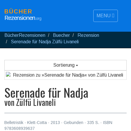
BÜCHER
MENU
Rezensionen
.org
BücherRezensionen
Buecher
Rezension
Serenade für Nadja Zülfü Livaneli
Sortierung
Serenade für Nadja
von
Zülfü Livaneli
Belletristik
·
Klett-Cotta
·
2013
· Gebunden ·
335
S. · ISBN
9783608939637