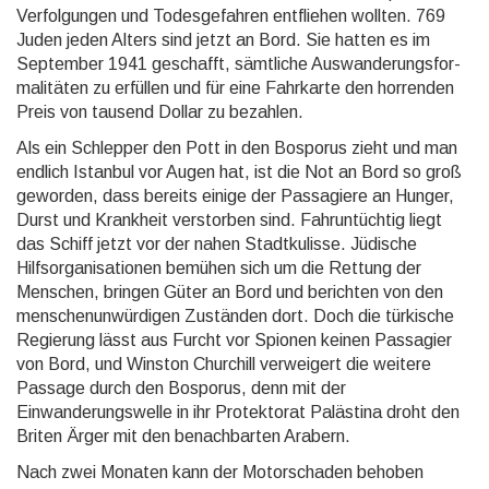
Verfolgungen und Todesgefahren entfliehen wollten. 769
Juden jeden Alters sind jetzt an Bord. Sie hatten es im
September 1941 geschafft, sämtliche Aus­wan­de­rungs­for­
mali­tä­ten zu erfüllen und für eine Fahrkarte den horrenden
Preis von tausend Dollar zu bezahlen.
Als ein Schlepper den Pott in den Bosporus zieht und man
endlich Istanbul vor Augen hat, ist die Not an Bord so groß
geworden, dass bereits einige der Passagiere an Hunger,
Durst und Krankheit verstorben sind. Fahruntüchtig liegt
das Schiff jetzt vor der nahen Stadtkulisse. Jüdische
Hilfsorganisationen bemühen sich um die Rettung der
Menschen, bringen Güter an Bord und berichten von den
menschenunwürdigen Zuständen dort. Doch die türkische
Regierung lässt aus Furcht vor Spionen keinen Passagier
von Bord, und Winston Churchill verweigert die weitere
Passage durch den Bosporus, denn mit der
Einwanderungs­welle in ihr Protektorat Palästina droht den
Briten Ärger mit den benachbarten Arabern.
Nach zwei Monaten kann der Motorschaden behoben