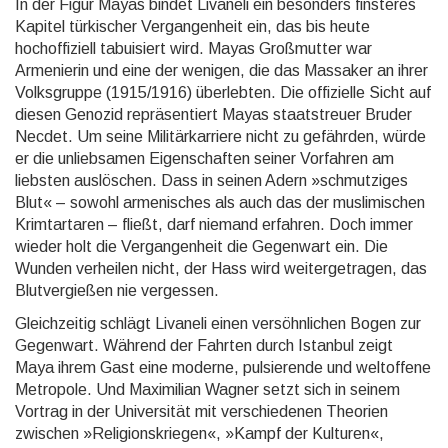
In der Figur Mayas bindet Livaneli ein besonders finsteres
Kapitel türkischer Vergangenheit ein, das bis heute
hochoffiziell tabuisiert wird. Mayas Großmutter war
Armenierin und eine der wenigen, die das Mas­sa­ker an ihrer
Volksgruppe (1915/1916) überlebten. Die offizielle Sicht auf
diesen Genozid repräsen­tiert Mayas staatstreuer Bru­der
Necdet. Um seine Militärkarriere nicht zu gefährden, würde
er die unlieb­samen Eigenschaften seiner Vorfahren am
liebsten auslöschen. Dass in seinen Adern »schmutziges
Blut« – so­wohl armenisches als auch das der muslimi­schen
Krimtartaren – fließt, darf niemand erfahren. Doch immer
wieder holt die Vergangenheit die Gegenwart ein. Die
Wunden verheilen nicht, der Hass wird wei­ter­ge­tra­gen, das
Blutvergießen nie vergessen.
Gleichzeitig schlägt Livaneli einen versöhnlichen Bogen zur
Gegenwart. Während der Fahrten durch Istan­bul zeigt
Maya ihrem Gast eine moderne, pulsierende und weltoffene
Metropole. Und Maximilian Wagner setzt sich in sei­nem
Vortrag in der Universität mit verschiedenen Theorien
zwischen »Religions­kriegen«, »Kampf der Kulturen«,