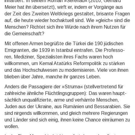
inhaftiert. In seinem Roman »Serenad« (2010; Gerhard
Meier hat ihn übersetzt), wirft er, in­dem er Vorgänge aus
der Zeit des Zweiten Weltkriegs gestaltet, brisante Fragen
auf, die heute wieder hochaktuell sind. Wie »gleich« sind die
Menschen? Richtet sich ihre Würde nach ihrem Nutzen für
die Gemeinschaft?
Mit offenen Armen begrüßte die Türkei die 190 jüdischen
Emigranten, die 1939 in Istanbul eintrafen. Die Professo­
ren, Mediziner, Spezialisten ihres Fachs waren hoch
willkommen, um Kemal Atatürks Reform­politik zu stärken
und das Hochschulwesen zu modernisieren. Viele von ihnen
blieben über Jahre, manche ihr ganzes Leben.
Anders die Passagiere der »Struma« (stellvertretend für
zahlreiche ähnliche Flüchtlingsgruppen): Das wa­ren haupt­
sächlich unqualifizierte, arme und verhämte Menschen,
Juden aus der Ukraine, aus Rumänien und Bessarabien. Sie
sind nirgends willkommen, und gleich mehrere Regierungen
und Länder sind sich einig, ihnen keine Chance ein­räumen zu
wollen.