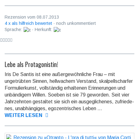
Rezension vom 08.07.2013
4 x als hilfreich bewertet
· noch unkommentiert
Sprache:
· Herkunft:
Lebe als Protagonistin!
Iris De Santis ist eine außergewöhnliche Frau – mit
ungetrübten Sinnen, hell­wachem Verstand, skalpell­scharfer
Formulierkunst, vollständig erhaltenen Er­inne­run­gen und
unbändigem Willen. Soeben ist sie 79 geworden. Seit vier
Jahr­zehnten gestaltet sie sich ein ausgeglichenes, zu­frie­de­
nes, unabhängiges, ego­zentrisches Leben ...
WEITER LESEN