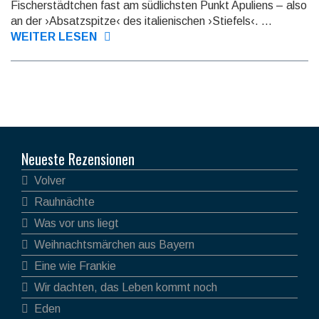
Fischerstädtchen fast am süd­lichsten Punkt Apuliens – also
an der ›Ab­satz­spitze‹ des italienischen ›Stiefels‹. ...
WEITER LESEN
Neueste Rezensionen
Volver
Rauhnächte
Was vor uns liegt
Weihnachtsmärchen aus Bayern
Eine wie Frankie
Wir dachten, das Leben kommt noch
Eden