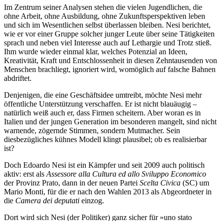
Im Zentrum seiner Analysen stehen die vielen Jugendlichen, die
ohne Arbeit, ohne Ausbildung, ohne Zu­kunftsperspektiven leben
und sich im Wesentlichen selbst überlassen bleiben. Nesi berichtet,
wie er vor einer Gruppe solcher junger Leute über seine Tätigkeiten
sprach und neben viel Interesse auch auf Lethar­gie und Trotz stieß.
Ihm wurde wieder einmal klar, welches Potenzial an Ideen,
Kreativität, Kraft und Ent­schlossenheit in diesen Zehntausenden von
Menschen brachliegt, ignoriert wird, womöglich auf falsche Bahnen
abdriftet.
Denjenigen, die eine Geschäftsidee umtreibt, möchte Nesi mehr
öffentliche Unterstützung verschaffen. Er ist nicht blauäugig –
natürlich weiß auch er, dass Firmen scheitern. Aber woran es in
Italien und der jungen Generation im besonderen mangelt, sind nicht
warnende, zögernde Stimmen, sondern Mutmacher. Sein
diesbezügliches kühnes Modell klingt plausibel; ob es realisierbar
ist?
Doch Edoardo Nesi ist ein Kämpfer und seit 2009 auch politisch
aktiv: erst als
Assessore alla Cultura ed allo Sviluppo Economico
der Provinz Prato, dann in der neuen Partei
Scelta Civica
(SC) um
Mario Monti, für die er nach den Wahlen 2013 als Abgeordneter in
die
Camera dei deputati
einzog.
Dort wird sich Nesi (der Politiker) ganz sicher für »uno stato