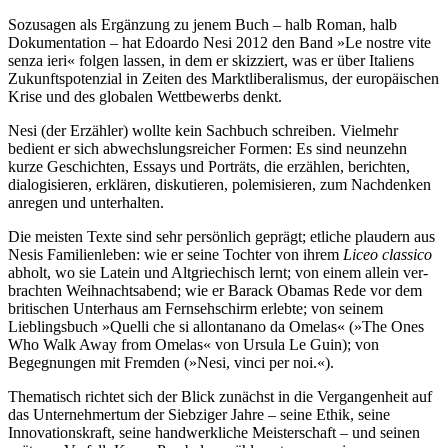
Sozusagen als Ergänzung zu jenem Buch – halb Roman, halb
Dokumentation – hat Edoardo Nesi 2012 den Band »Le nostre vite
senza ieri« folgen lassen, in dem er skizziert, was er über Italiens
Zukunftspotenzial in Zeiten des Marktlibera­lis­mus, der europäischen
Krise und des globalen Wettbewerbs denkt.
Nesi (der Erzähler) wollte kein Sachbuch schreiben. Vielmehr
bedient er sich abwechslungsreicher For­men: Es sind neunzehn
kurze Geschichten, Essays und Porträts, die erzählen, berichten,
dialogisieren, er­klären, diskutieren, polemisieren, zum Nachdenken
anregen und unterhalten.
Die meisten Texte sind sehr persönlich geprägt; etliche plaudern aus
Nesis Familienleben: wie er seine Tochter von ihrem
Liceo classico
abholt, wo sie Latein und Altgriechisch lernt; von einem allein ver­
brachten Weihnachtsabend; wie er Barack Obamas Rede vor dem
britischen Unterhaus am Fernsehschirm erlebte; von seinem
Lieblingsbuch »Quelli che si allontanano da Omelas« (»The Ones
Who Walk Away from Omelas« von Ursula Le Guin); von
Begegnungen mit Fremden (»Nesi, vinci per noi.«).
Thematisch richtet sich der Blick zunächst in die Vergangenheit auf
das Unternehmertum der Siebziger Jahre – seine Ethik, seine
Innovationskraft, seine handwerkliche Meisterschaft – und seinen