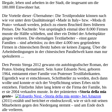
Illegale, leben und arbeiten in der Stadt, die insgesamt um die
180.000 Einwohner hat.
Die Vorteile dieser ›Übernahme‹: Die Textilprodukte können nach
wie vor unter dem Qualitätssiegel »Made in Italy« bzw. »Moda di
Prato« verkauft werden, jedoch zu einem Bruchteil ihres früheren
Preises. Die Nach­teile: Von ursprünglich einmal über 8.000 Firmen
musste die Hälfte schließen, und über ein Drittel der Ar­beits­plätze
gingen verloren. Die ehemaligen Textilarbeiter – einst ganze
Familien – sind arbeitslos; zu den über 4.000 neu gegründeten
Firmen in chinesischem Besitz haben sie kei­nen Zugang. Über die
Arbeits­bedingungen in der chinesischen Parallelwelt kann man nur
spekulieren ...
Den Premio Strega 2012 gewann ein autobiografischer Roman, der
Pratos Abstieg thematisiert. Sein Autor Edoardo Nesi, geboren
1964, entstammt einer Familie von Pratenser Textilfabrikanten.
Eigentlich war er entschlossen, Schriftsteller zu werden, doch dann
wollte und konnte er sich der Verpflichtung seines Erbes nicht
entziehen. Fünfzehn Jahre lang leitete er die Firma der Familie, bis
er sie 2004 verkaufen musste. In der prämierten »
Storia della mia
gente
«
(2011) erzählt und berichtet er eindrucksvoll, wie er sich mit seinen
Mitarbeitern gegen den Niedergang stemmt – und am Ende doch
alle verlieren.