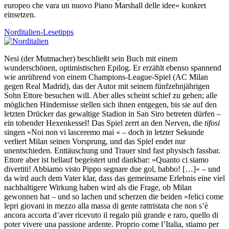
europeo che vara un nuovo Piano Marshall delle idee« konkret
einsetzen.
Norditalien-Lesetipps
Nesi (der Mutmacher) beschließt sein Buch mit einem
wunderschönen, optimistischen Epilog. Er er­zählt ebenso spannend
wie anrührend von einem Champions-League-Spiel (AC Milan
gegen Real Madrid), das der Autor mit seinem fünfzehnjährigen
Sohn Ettore besuchen will. Aber alles scheint schief zu gehen; alle
möglichen Hindernisse stellen sich ihnen entgegen, bis sie auf den
letzten Drücker das gewaltige Sta­dion in San Siro betreten dürfen –
ein tobender Hexenkessel! Das Spiel zerrt an den Nerven, die
tifosi
sin­gen »Noi non vi lasceremo mai « – doch in letzter Sekunde
verliert Milan seinen Vorsprung, und das Spiel endet nur
unentschieden. Enttäuschung und Trauer sind fast physisch fassbar.
Ettore aber ist hellauf begeis­tert und dankbar: »Quanto ci siamo
divertiti! Abbiamo visto Pippo segnare due gol, babbo! […]« – und
da wird auch dem Vater klar, dass das gemeinsame Erlebnis eine viel
nachhaltigere Wirkung haben wird als die Frage, ob Milan
gewonnen hat – und so lachen und scherzen die beiden »felici come
lepri gio­vani in mezzo alla massa di gente rattristata che non s’è
ancora accorta d’aver ricevuto il regalo più grande e raro, quello di
poter vivere una passione ardente. Proprio come l’Italia, stiamo per