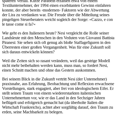
späteren Ver­fall. Kurze Parabeln erzählen etwa von einem
Textilunternehmer, der 1994 einen exorbitanten Gewinn ein­fahren
konnte, der aber bereits ›modernen‹ Faktoren wie der Abwertung
der Lira zu verdanken war. Die Freude über die Mitteilung seines
pingeligen Steuerberaters weicht sogleich der Sorge: »Cazzo, e con
le tasse come si fa?«
Wie geht es den Italienern heute? Nesi vergleicht die Rolle seiner
Landsleute mit den Menschen in den Veduten von Giovanni Battista
Piranesi: Sie sehen sich oft genug als bloße Staffagefiguren in den
Über­resten einer großen Vergangenheit. Was für eine Zukunft soll
sich daraus entwickeln können?
Weil die Zeiten sich so rasant verändern, weil das gestrige Modell
nicht mehr beibehalten werden kann, muss man, so fordert Nesi,
einen Schnitt machen und ohne das Gestern auskommen.
Bei seinem Blick in die Zukunft vertritt Nesi (der Unternehmer)
praxisnahe, aus Erfahrung, Beobachtung und Reflexion erwachsene
Vorstellungen, stark engagiert, aber frei von ideologischem Eifer. Er
stellt sei­nen Traum von einem wiedererstarkten italienischen
Unternehmertum vor, wie er das Land in den Sechzi­ger Jahren
beflügelt und erfolgreich gemacht hat (da überholte Italien die
Wirtschaft Frankreichs), achtet aber sorgfältig darauf, den Traum zu
erden, seine Machbarkeit zu belegen.