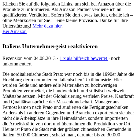
Klicken Sie auf die folgenden Links, um sich bei Amazon über die
Produkte zu informieren. Als Amazon-Partner verdiene ich an
qualifizierten Verkäufen. Sofern Sie dort etwas kaufen, erhalte ich –
ohne Mehrkosten für Sie! – eine kleine Provision. Danke für Ihre
Unterstützung!
Mehr dazu hier
.
Bei Amazon
Italiens Unternehmergeist reaktivieren
Rezension vom 04.08.2013 ·
1 x als hilfreich bewertet
· noch
unkommentiert
Die norditalienische Stadt Prato war noch bis in die 1990er Jahre die
Hochburg der renommierten italieni­schen Textilindustrie. Hier
wurden Seide und andere edle Materialien zu hoch­wer­tigen
Produkten verar­beitet, die handwerklich und stilistisch weltweit
Maßstäbe setzten. Mit der Glo­ba­li­sie­rung verfielen Preise, Kaufkraft
und Qualitätsansprüche der Massenkundschaft. Manager aus
Fernost kamen nach Prato und stu­dierten die Fertigungstechniken.
Anders als in anderen Gegenden und Bran­chen exportierten sie aber
nicht die Arbeitsplätze in ihre Heimatländer, sondern im­por­tier­ten
die Arbeits­kräfte von dort und übernahmen die Produktion vor Ort.
Heute ist Prato die Stadt mit der größten chinesi­schen Gemeinde in
Italien: 50.000 Chinesen, schätzt man, darunter bis zu 30.000