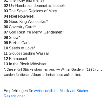
01
The Holly and the Ivy
02
Un Flambeau, Jeannette, Isabelle
03
The Seven Rejoices of Mary
04
Noël Nouvelet!
05
Good King Wenceslas*
06
Coventry Carol*
07
God Rest Ye Merry, Gentlemen*
08
Snow*
09
Breton Carol
10
Seeds of Love*
11
Gloucestershire Wassail
12
Emmanuel
13
In the Bleak Midwinter
*: Diese fünf Stücke stammen aus »A Winter Garden« (1995) und
wurden für dieses Album technisch neu aufbereitet.
Empfehlungen für
weihnachtliche Musik auf Bücher
Rezensionen