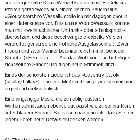
und der gute alte König Wenzel kommen mit Fiedeln und
Pfeifen geradewegs aus einem irischen Bauernhaus.
»Gloucestershire Wassail« stelle ich mir dagegen eher in
einer Hafenkneipe vor. Das uralte Wort »Wassail« könnte
man mit »weihnachtlicher Umtrunk« oder »Trinkspruch«
übersetzen, und diese be­schwingte a-capella-Version
verbreitet genau so eine fröhliche Ausgelassenheit. Zwei
Frauen und zwei Männer be­gin­nen einstimmig, bei jeder
Strophe (»Here’s to … – Auf das Wohl von …«) beteiligen
sich weitere Sänger und fügen neue Stimmen hinzu.
Eines der schönsten Lieder ist das »Coventry Carol«
(»Lullay Lullay«): Loreena McKennitt singt zwei­stimmig und
ergreifend melancholisch.
Eine eingängige Musik, die zu neblig-düsteren
Winternachmittagen ebenso gut passt wie zu sonnig-klaren
unter blauem Himmel. Sie ist so nuancenreich, dass Sie bei
jedem Hören neue Details entdecken werden.