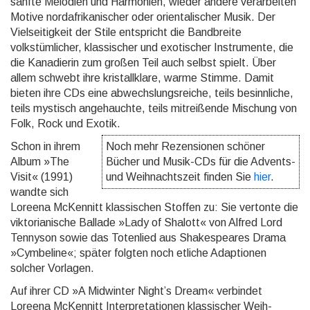
sanfte Melodien und Harmonien, wieder andere verarbeiten
Motive nordafrikanischer oder orientalischer Musik. Der
Vielseitigkeit der Stile entspricht die Bandbreite
volkstümlicher, klassischer und exotischer Instrumente, die
die Kanadierin zum großen Teil auch selbst spielt. Über
allem schwebt ihre kristallklare, warme Stimme. Damit
bieten ihre CDs eine abwechslungsreiche, teils besinnliche,
teils mystisch angehauchte, teils mitreißende Mischung von
Folk, Rock und Exotik.
Schon in ihrem
Noch mehr Rezensionen schöner
Album »The
Bücher und Musik-CDs für die Advents-
Visit« (1991)
und Weihnachtszeit finden Sie
hier
.
wandte sich
Loreena McKennitt klassischen Stoffen zu: Sie vertonte die
viktorianische Ballade »Lady of Shalott« von Alfred Lord
Tennyson sowie das Totenlied aus Shakespeares Drama
»Cymbeline«; später folgten noch etliche Adaptionen
solcher Vorlagen.
Auf ihrer CD »A Midwinter Night’s Dream« verbindet
Loreena McKennitt Interpretationen klassischer Weih­