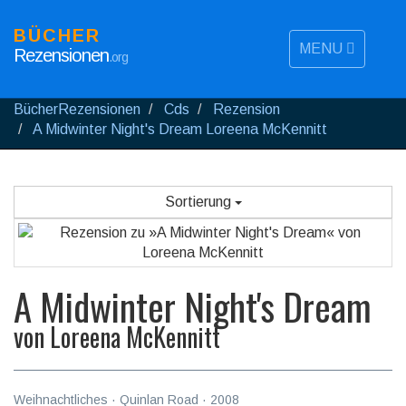
BÜCHER
MENU
Rezensionen
.org
BücherRezensionen
Cds
Rezension
A Midwinter Night's Dream Loreena McKennitt
Sortierung
A Midwinter Night's Dream
von
Loreena McKennitt
Weihnachtliches
·
Quinlan Road
·
2008