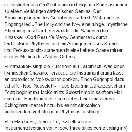
nachtslieder aus Großbritannien mit eigenen Kompositionen
zu einem vielfältigen ästhetischen Ge­nuss. Der
Spannungsbogen des Gebotenen ist breit: Während das
Eingangslied »The Holly and the Ivy« eine ruhige, mystische
Stimmung anschlägt, verwandelt die Sängerin den
Klassiker »God Rest Ye Merry, Gentlemen« durch
leichtfüßige Rhythmen und ein Arrangement aus Streich-
und Perkussionsinstrumenten in eine heitere Szene mitten
in einer Medina des Nahen Ostens.
»Emmanuel« singt die Künstlerin auf Lateinisch, was einen
hymnischen Charakter erzeugt; die Instrumen­tierung lässt
an bretonische Volksweisen denken. Einen Gegenpol dazu
schafft »Noël Nouvelet!« – das Lied (mit altfranzösischem
Text) beginnt mit McKennitts Solostimme in sanftem Moll
und einer Hand­trommel, dann treten Leier und weitere
Schlaginstrumente hinzu, bis es mit afrikanisch
anmutendem ver­haltenem Rhythmus ausklingt.
»Un Flambeau, Jeannette, Isabelle« (eine
Instrumentalversion von »I saw three ships come sailing in«)