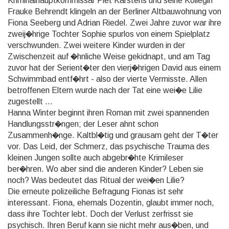
Kriminalhauptkommissar Piet Karstens und seine Kollegin
Frauke Behrendt klingeln an der Berliner Altbauwohnung von
Fiona Seeberg und Adrian Riedel. Zwei Jahre zuvor war ihre
zweij�hrige Tochter Sophie spurlos von einem Spielplatz
verschwunden. Zwei weitere Kinder wurden in der
Zwischenzeit auf �hnliche Weise gekidnapt, und am Tag
zuvor hat der Serient�ter den vierj�hrigen David aus einem
Schwimmbad entf�hrt - also der vierte Vermisste. Allen
betroffenen Eltern wurde nach der Tat eine wei�e Lilie
zugestellt ...
Hanna Winter beginnt ihren Roman mit zwei spannenden
Handlungsstr�ngen; der Leser ahnt schon
Zusammenh�nge. Kaltbl�tig und grausam geht der T�ter
vor. Das Leid, der Schmerz, das psychische Trauma des
kleinen Jungen sollte auch abgebr�hte Krimileser
ber�hren. Wo aber sind die anderen Kinder? Leben sie
noch? Was bedeutet das Ritual der wei�en Lilie?
Die erneute polizeiliche Befragung Fionas ist sehr
interessant. Fiona, ehemals Dozentin, glaubt immer noch,
dass ihre Tochter lebt. Doch der Verlust zerfrisst sie
psychisch. Ihren Beruf kann sie nicht mehr aus�ben, und