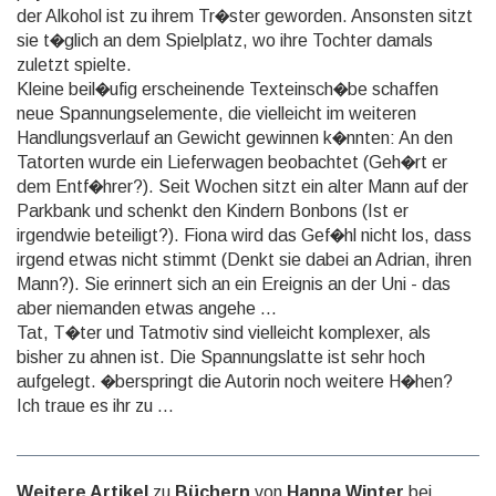
der Alkohol ist zu ihrem Tr�ster geworden. Ansonsten sitzt
sie t�glich an dem Spielplatz, wo ihre Tochter damals
zuletzt spielte.
Kleine beil�ufig erscheinende Texteinsch�be schaffen
neue Spannungselemente, die vielleicht im weiteren
Handlungsverlauf an Gewicht gewinnen k�nnten: An den
Tatorten wurde ein Lieferwagen beobachtet (Geh�rt er
dem Entf�hrer?). Seit Wochen sitzt ein alter Mann auf der
Parkbank und schenkt den Kindern Bonbons (Ist er
irgendwie beteiligt?). Fiona wird das Gef�hl nicht los, dass
irgend etwas nicht stimmt (Denkt sie dabei an Adrian, ihren
Mann?). Sie erinnert sich an ein Ereignis an der Uni - das
aber niemanden etwas angehe ...
Tat, T�ter und Tatmotiv sind vielleicht komplexer, als
bisher zu ahnen ist. Die Spannungslatte ist sehr hoch
aufgelegt. �berspringt die Autorin noch weitere H�hen?
Ich traue es ihr zu ...
Weitere Artikel
zu
Büchern
von
Hanna Winter
bei