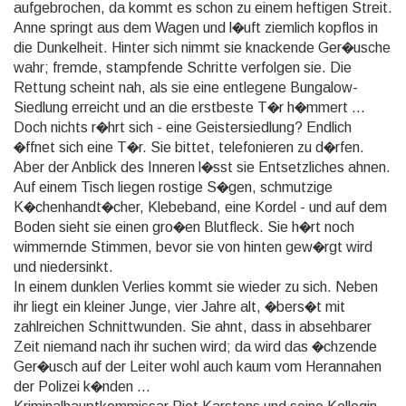
aufgebrochen, da kommt es schon zu einem heftigen Streit.
Anne springt aus dem Wagen und l�uft ziemlich kopflos in
die Dunkelheit. Hinter sich nimmt sie knackende Ger�usche
wahr; fremde, stampfende Schritte verfolgen sie. Die
Rettung scheint nah, als sie eine entlegene Bungalow-
Siedlung erreicht und an die erstbeste T�r h�mmert ...
Doch nichts r�hrt sich - eine Geistersiedlung? Endlich
�ffnet sich eine T�r. Sie bittet, telefonieren zu d�rfen.
Aber der Anblick des Inneren l�sst sie Entsetzliches ahnen.
Auf einem Tisch liegen rostige S�gen, schmutzige
K�chenhandt�cher, Klebeband, eine Kordel - und auf dem
Boden sieht sie einen gro�en Blutfleck. Sie h�rt noch
wimmernde Stimmen, bevor sie von hinten gew�rgt wird
und niedersinkt.
In einem dunklen Verlies kommt sie wieder zu sich. Neben
ihr liegt ein kleiner Junge, vier Jahre alt, �bers�t mit
zahlreichen Schnittwunden. Sie ahnt, dass in absehbarer
Zeit niemand nach ihr suchen wird; da wird das �chzende
Ger�usch auf der Leiter wohl auch kaum vom Herannahen
der Polizei k�nden ...