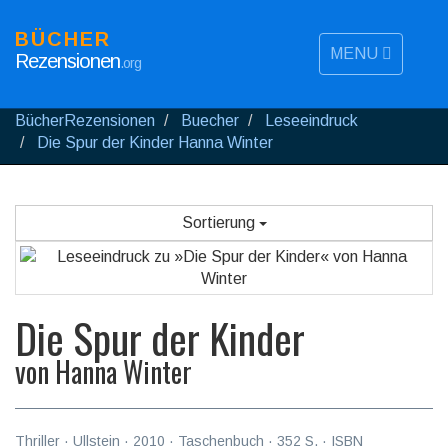
BÜCHER
MENU
Rezensionen
.org
BücherRezensionen
Buecher
Leseeindruck
Die Spur der Kinder Hanna Winter
Sortierung
Die Spur der Kinder
von
Hanna Winter
Thriller
·
Ullstein
·
2010
· Taschenbuch ·
352
S. · ISBN