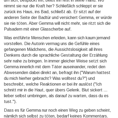
um sich, bespuckt ihn, beißt ihn fest in seine Hand. Wo
nimmt sie nur die Kraft her? Schließlich schleppt er sie
zurück ins Haus, ins Bad, schließt ab. Er sitzt auf der
anderen Seite der Badtür und versichert Gemma, er würde
sie nie töten. Aber Gemma will nicht mehr, sie ritzt sich die
Pulsadern mit einer Glasscherbe auf.
Was entführte Menschen erleiden, kann sich kaum jemand
vorstellen. Die Autorin vermag uns die Gefühle eines
gefangenen Mädchens, die Aussichtslosigkeit all ihres
Denkens durch die sprachliche Gestaltung der Erzählung
sehr nahe zu bringen. In immer gleicher Weise setzt sich
Gemma innerlich mit dem Täter auseinander, redet den
Abwesenden dabei direkt an, befragt ihn ("Warum hattest
du mich hierher gebracht? Was wolltest du?") und
beschreibt, welche Reaktionen er bei ihr auslöst ("Ich
schnitt mir in die Haut, quer übers Gelenk. Blut sickert ...
lieber selbst umbringen, als darauf zu warten, dass du es
tust.").
Dass es für Gemma nur noch einen Weg zu geben scheint,
nämlich sich selbst zu töten, bedarf keines Kommentars.