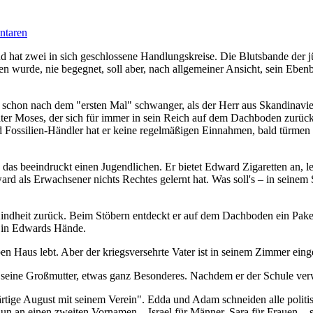
taren
 hat zwei in sich geschlossene Handlungskreise. Die Blutsbande der 
n wurde, nie begegnet, soll aber, nach allgemeiner Ansicht, sein Ebenbi
schon nach dem "ersten Mal" schwanger, als der Herr aus Skandinavie
r Moses, der sich für immer in sein Reich auf dem Dachboden zurückg
Fossilien-Händler hat er keine regelmäßigen Einnahmen, bald türmen si
 das beeindruckt einen Jugendlichen. Er bietet Edward Zigaretten an, l
ward als Erwachsener nichts Rechtes gelernt hat. Was soll's – in se
Kindheit zurück. Beim Stöbern entdeckt er auf dem Dachboden ein Paket
m in Edwards Hände.
 Haus lebt. Aber der kriegsversehrte Vater ist in seinem Zimmer einges
eine Großmutter, etwas ganz Besonderes. Nachdem er der Schule verwies
ige August mit seinem Verein". Edda und Adam schneiden alle politis
 an einen zweiten Vornamen – Israel für Männer, Sara für Frauen -, sieh