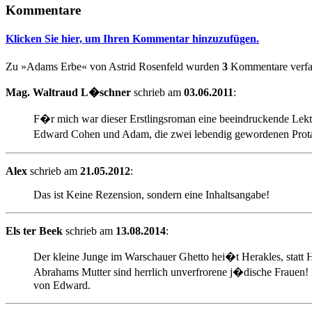
Kommentare
Klicken Sie hier, um Ihren Kommentar hinzuzufügen.
Zu »Adams Erbe« von Astrid Rosenfeld wurden
3
Kommentare verfas
Mag. Waltraud L�schner
schrieb am
03.06.2011
:
F�r mich war dieser Erstlingsroman eine beeindruckende Lek
Edward Cohen und Adam, die zwei lebendig gewordenen Prota
Alex
schrieb am
21.05.2012
:
Das ist Keine Rezension, sondern eine Inhaltsangabe!
Els ter Beek
schrieb am
13.08.2014
:
Der kleine Junge im Warschauer Ghetto hei�t Herakles, statt H
Abrahams Mutter sind herrlich unverfrorene j�dische Frauen! 
von Edward.