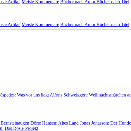
hste Artikel
Meiste Kommentare
Bücher nach Autor
Bücher nach Titel
hste Artikel
Meiste Kommentare
Bücher nach Autor
Bücher nach Titel
Céspedes:
Was vor uns liegt
Alfons Schweiggert:
Weihnachtsmärchen a
 Bernsteinaugen
Dörte Hansen:
Altes Land
Jonas Jonasson:
Der Hunder
on:
Das Rosie-Projekt