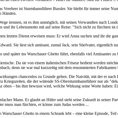
Verehrer ist Sturmbannführer Bussler. Sie bleibt für immer seine Nu
in Händen.
e Wege trennen, ist es ihm unmöglich, mit seinen Verwandten nach Lond
 und ihr Lebensmotto mit auf seine Reise: "Sich nicht zu fürchten ist d
einen letzten Dienst erweisen muss: Er wird Anna suchen und ihr die g
dward. Sie liest sich amüsant, zumal Jack, sein Stiefvater, eigentlich
mus und später ins Warschauer Ghetto führt, ebenfalls viel Amüsantes z
lienische. Da sie von einem italienischen Friseur bedient werden möchte
n Asbach, denn sie war mal kurzzeitig mit dem renommierten Fabrikanten 
rkungen chancenlos zu Grunde gehen. Die Naivität, mit der er nach Pol
 zu Kriegszeiten, die der wütende SS-Obersturmbannführer nur als "de
nz oben – bis ihm bewusst wird, welche Wirkung seine Worte haben: Ein h
facher Mann. Er glaubt an Hitler und sieht seine Zukunft in seiner Par
er muss man fürchten, er könne zum Judas werden ...
 im Warschauer Ghetto in einem Schrank lebt – eine kleine Episode, Te