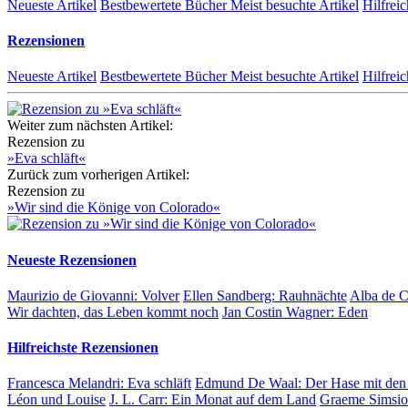
Neueste Artikel
Bestbewertete Bücher
Meist besuchte Artikel
Hilfreic
Rezensionen
Neueste Artikel
Bestbewertete Bücher
Meist besuchte Artikel
Hilfreic
Weiter zum nächsten Artikel:
Rezension zu
»Eva schläft«
Zurück zum vorherigen Artikel:
Rezension zu
»Wir sind die Könige von Colorado«
Neueste Rezensionen
Maurizio de Giovanni:
Volver
Ellen Sandberg:
Rauhnächte
Alba de 
Wir dachten, das Leben kommt noch
Jan Costin Wagner:
Eden
Hilfreichste Rezensionen
Francesca Melandri:
Eva schläft
Edmund De Waal:
Der Hase mit den
Léon und Louise
J. L. Carr:
Ein Monat auf dem Land
Graeme Simsi