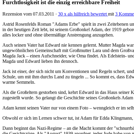
Furchtlosigkeit ist die einzig erreichbare Freiheit
Rezension vom 07.03.2011 ·
30 x als hilfreich bewertet
mit
3 Kommen
Astrid Rosenfelds Roman "Adams Erbe" spielt in zwei Zeitebenen und
in der heutigen Zeit lebt, ist seinem Großonkel Adam, der 1919 gebore
alles locker und ohne übermäßige Anstrengung anzugehen.
Auch seinen Vater hat Edward nie kennen gelernt. Mutter Magda war 
ungewöhnlichen Gemeinschaft mit Großmutter Lara und dem Großvate
Magda Jack – einen Aufschneider, wie Oma findet. Als Edelstein- und 
Magda und Edward lieben ihn dennoch.
Jack ist einer, der sich nicht um Konventionen und Regeln schert, und
Schule, um mit ihm durchs Land zu tingeln ... So kommt es, dass Ed
warme Semmeln.
Als die Großeltern gestorben sind, kehrt Edward in das Haus seiner 
zugestellt wurde. So gelangt die Geschichte seines Großonkels Ada
Adam kennt seinen Vater nur von einem Foto – wenngleich er im selben
Obwohl er sich im Lernen schwer tut, ist Adam für Edda Klingmann, s
Dann beginnt das Nazi-Regime – an die Macht kommt der "schnurrbärt
die Gesichtszüge. Als "August" 1939 anordnet, jeder Jude habe von nun