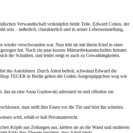
jüdischen Verwandtschaft verknüpfen beide Teile. Edward Cohen, der
ld sein – äußerlich, charakterlich und in seiner Lebenseinstellung,
n wieder verschwunden war. Nun lebt sie mit ihrem Kind in einer
ezogen hat. Nach ein paar kurzen Männerbekanntschaften heiratet
ch die Schulden, und leider neigt er auch zu Gewalttätigkeiten.
ehrt ihn Autofahren. Durch Attest befreit, schwänzt Edward die
inem Shop TEUER in Berlin gehen die Gothic-Sorgenpüppchen weg wie
, das an eine Anna Guzlowski adressiert ist und offenbar nie
chlossen, man stellt ihm Essen vor die Tür und hört ihn schreien.
en wird, erhält er halt Privatunterricht.
chen Köpfe aus Zeitungen aus, kleben sie an die Wand und studieren
t Edda ihre Theorie bestätigt, dass Adolf trinkt ...