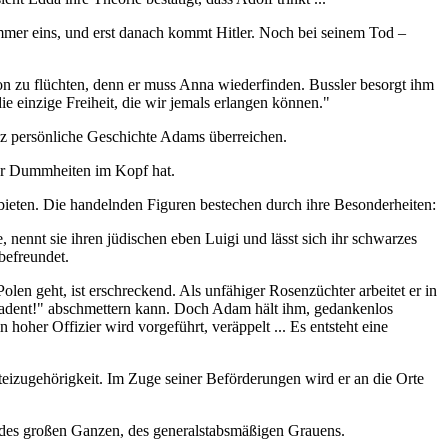
mmer eins, und erst danach kommt Hitler. Noch bei seinem Tod –
on zu flüchten, denn er muss Anna wiederfinden. Bussler besorgt ihm
ie einzige Freiheit, die wir jemals erlangen können."
anz persönliche Geschichte Adams überreichen.
 nur Dummheiten im Kopf hat.
u bieten. Die handelnden Figuren bestechen durch ihre Besonderheiten:
, nennt sie ihren jüdischen eben Luigi und lässt sich ihr schwarzes
befreundet.
en geht, ist erschreckend. Als unfähiger Rosenzüchter arbeitet er in
kadent!" abschmettern kann. Doch Adam hält ihm, gedankenlos
oher Offizier wird vorgeführt, veräppelt ... Es entsteht eine
teizugehörigkeit. Im Zuge seiner Beförderungen wird er an die Orte
il des großen Ganzen, des generalstabsmäßigen Grauens.