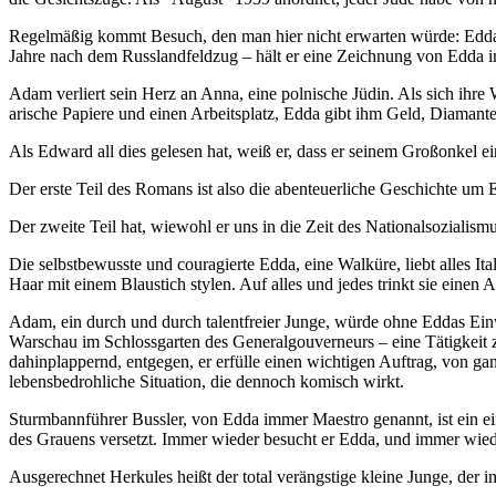
Regelmäßig kommt Besuch, den man hier nicht erwarten würde: Eddas 
Jahre nach dem Russlandfeldzug – hält er eine Zeichnung von Edda 
Adam verliert sein Herz an Anna, eine polnische Jüdin. Als sich ihr
arische Papiere und einen Arbeitsplatz, Edda gibt ihm Geld, Diamanten
Als Edward all dies gelesen hat, weiß er, dass er seinem Großonkel 
Der erste Teil des Romans ist also die abenteuerliche Geschichte um E
Der zweite Teil hat, wiewohl er uns in die Zeit des Nationalsozialis
Die selbstbewusste und couragierte Edda, eine Walküre, liebt alles Ita
Haar mit einem Blaustich stylen. Auf alles und jedes trinkt sie eine
Adam, ein durch und durch talentfreier Junge, würde ohne Eddas Einwi
Warschau im Schlossgarten des Generalgouverneurs – eine Tätigkeit
dahinplappernd, entgegen, er erfülle einen wichtigen Auftrag, von ga
lebensbedrohliche Situation, die dennoch komisch wirkt.
Sturmbannführer Bussler, von Edda immer Maestro genannt, ist ein ein
des Grauens versetzt. Immer wieder besucht er Edda, und immer wied
Ausgerechnet Herkules heißt der total verängstige kleine Junge, der