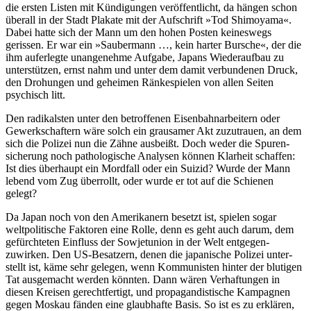
die ersten Listen mit Kündi­gungen veröffent­licht, da hängen schon
überall in der Stadt Plakate mit der Auf­schrift »Tod Shimo­yama«.
Dabei hatte sich der Mann um den hohen Posten keineswegs
gerissen. Er war ein »Sauber­mann …, kein harter Bursche«, der die
ihm aufer­legte unange­nehme Aufgabe, Japans Wieder­aufbau zu
unter­stützen, ernst nahm und unter dem damit verbun­denen Druck,
den Drohungen und geheimen Ränke­spielen von allen Seiten
psychisch litt.
Den radikalsten unter den betroffenen Eisenbahn­arbeitern oder
Gewerk­schaftern wäre solch ein grausamer Akt zuzu­trauen, an dem
sich die Polizei nun die Zähne ausbeißt. Doch weder die Spuren­
sicherung noch patholo­gische Analysen können Klarheit schaffen:
Ist dies überhaupt ein Mordfall oder ein Suizid? Wurde der Mann
lebend vom Zug überrollt, oder wurde er tot auf die Schienen
gelegt?
Da Japan noch von den Amerikanern besetzt ist, spielen sogar
weltpoliti­sche Faktoren eine Rolle, denn es geht auch darum, dem
gefürch­teten Einfluss der Sowjet­union in der Welt entgegen­
zuwirken. Den US-Besatzern, denen die japani­sche Polizei unter­
stellt ist, käme sehr gelegen, wenn Kommu­nisten hinter der blutigen
Tat ausge­macht werden könnten. Dann wären Verhaf­tungen in
diesen Kreisen gerecht­fertigt, und propa­gandis­tische Kampagnen
gegen Moskau fänden eine glaub­hafte Basis. So ist es zu erklären,