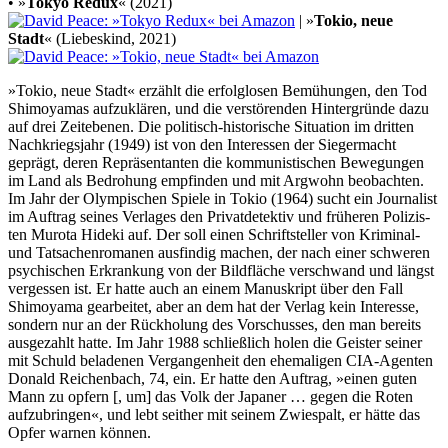
• »
Tokyo Redux
« (2021)
| »
Tokio, neue
Stadt
« (Liebeskind, 2021)
»Tokio, neue Stadt« erzählt die erfolglosen Bemühungen, den Tod
Shimo­yamas aufzu­klären, und die verstö­renden Hinter­gründe dazu
auf drei Zeit­ebenen. Die politisch-histo­rische Situation im dritten
Nachkriegs­jahr (1949) ist von den Inter­essen der Sieger­macht
geprägt, deren Repräsen­tanten die kommu­nisti­schen Bewe­gungen
im Land als Bedrohung empfinden und mit Argwohn beob­achten.
Im Jahr der Olympi­schen Spiele in Tokio (1964) sucht ein Jour­nalist
im Auftrag seines Verlages den Privat­detektiv und früheren Polizis­
ten Murota Hideki auf. Der soll einen Schrift­steller von Kriminal-
und Tatsachen­romanen ausfindig machen, der nach einer schweren
psychi­schen Erkran­kung von der Bild­fläche ver­schwand und längst
vergessen ist. Er hatte auch an einem Manu­skript über den Fall
Shimo­yama gear­beitet, aber an dem hat der Verlag kein Interesse,
sondern nur an der Rück­holung des Vorschus­ses, den man bereits
ausge­zahlt hatte. Im Jahr 1988 schließ­lich holen die Geister seiner
mit Schuld beladenen Vergangen­heit den ehema­ligen CIA-Agenten
Donald Reichen­bach, 74, ein. Er hatte den Auftrag, »einen guten
Mann zu opfern [, um] das Volk der Japaner … gegen die Roten
aufzu­bringen«, und lebt seither mit seinem Zwiespalt, er hätte das
Opfer warnen können.