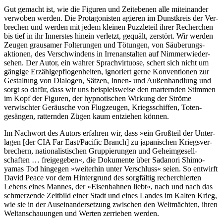
Gut gemacht ist, wie die Figuren und Zeit­ebenen alle mitein­ander
verwoben werden. Die Protago­nisten agieren im Dunst­kreis der Ver­
brechen und werden mit jedem kleinen Puzzle­teil ihrer Recher­chen
bis tief in ihr Innerstes hinein verletzt, gequält, zerstört. Wir werden
Zeugen grausamer Folte­rungen und Tötungen, von Säube­rungs­
aktionen, des Verschwin­dens in Irren­anstalten auf Nimmer­wieder­
sehen. Der Autor, ein wahrer Sprach­virtuose, schert sich nicht um
gängige Erzähl­gepflogen­heiten, ignoriert gerne Konven­tionen zur
Gestal­tung von Dialogen, Sätzen, Innen- und Außen­handlung und
sorgt so dafür, dass wir uns beispiels­weise den martern­den Stimmen
im Kopf der Figuren, der hypno­tischen Wirkung der Ströme
verwisch­ter Geräusche von Flug­zeugen, Kriegs­schiffen, Toten­
gesängen, rattern­den Zügen kaum entziehen können.
Im Nachwort des Autors erfahren wir, dass »ein Großteil der Unter­
lagen [der CIA Far East/Pacific Branch] zu japani­schen Kriegsver­
brechern, natio­nalisti­schen Gruppie­rungen und Geheim­gesell­
schaften … freige­geben«, die Doku­mente über Sadanori Shimo­
yamas Tod hingegen »weiterhin unter Verschluss« seien. So entwirft
David Peace vor dem Hinter­grund des sorg­fältig recher­chierten
Lebens eines Mannes, der »Eisen­bahnen liebt«, nach und nach das
schmer­zende Zeitbild einer Stadt und eines Landes im Kalten Krieg,
wie sie in der Aus­einander­setzung zwischen den Welt­mächten, ihren
Welt­anschau­ungen und Werten zerrieben werden.