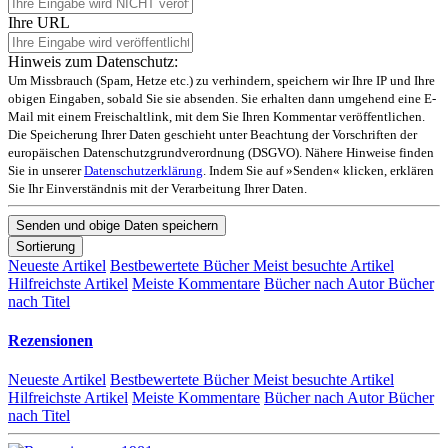
Ihre URL
Hinweis zum Datenschutz:
Um Missbrauch (Spam, Hetze etc.) zu verhindern, speichern wir Ihre IP und Ihre
obigen Eingaben, sobald Sie sie absenden. Sie erhalten dann umgehend eine E-
Mail mit einem Freischaltlink, mit dem Sie Ihren Kommentar veröffentlichen.
Die Speicherung Ihrer Daten geschieht unter Beachtung der Vorschriften der
europäischen Datenschutzgrundverordnung (DSGVO). Nähere Hinweise finden
Sie in unserer
Datenschutzerklärung
. Indem Sie auf »Senden« klicken, erklären
Sie Ihr Einverständnis mit der Verarbeitung Ihrer Daten.
Sortierung
Neueste Artikel
Bestbewertete Bücher
Meist besuchte Artikel
Hilfreichste Artikel
Meiste Kommentare
Bücher nach Autor
Bücher
nach Titel
Rezensionen
Neueste Artikel
Bestbewertete Bücher
Meist besuchte Artikel
Hilfreichste Artikel
Meiste Kommentare
Bücher nach Autor
Bücher
nach Titel