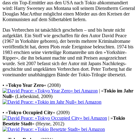
dass ein Top-Ermittler aus den USA nach Tokio abkomman­diert
wird: Harry Sweeney aus Montana soll seinem Dienst­herrn General
Douglas MacArthur möglichst einen Mörder aus den Kreisen der
Kommu­nisten auf dem Silber­tablett liefern.
Das Verbrechen ist tatsächlich geschehen – und bis heute nicht
aufge­klärt. Ein Stoff wie geschaf­fen für den Autor David Peace
(1967 in Yorkshire geboren), der bereits mehrere Kriminal­romane
veröffent­licht hat, deren Plots reale Ereig­nisse beleuch­ten. 1974 bis
1983 erschien seine vier­teilige Roman­reihe um den »York­shire-
Ripper«, die ihn bekannt machte und mit Preisen ausge­zeichnet
wurde. Seit 2007 befasst sich der Autor mit Japans Nachkriegs­
geschichte und ungeklär­ten Ver­brechen dort. Peter Torberg hat die
vonein­ander unab­hängigen Bände der Tokio-Trilogie übersetzt.
• »
Tokyo Year Zero
« (2008)
| »
Tokio im Jahr
Null
« (Liebeskind, 2009)
• »
Tokyo Occupied City
« (2009)
| »
Tokio
Besetzte Stadt
« (Heyne, 2012)