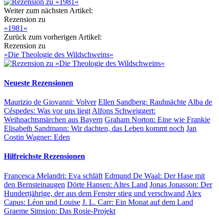
Weiter zum nächsten Artikel:
Rezension zu
»1981«
Zurück zum vorherigen Artikel:
Rezension zu
»Die Theologie des Wildschweins«
Neueste Rezensionen
Maurizio de Giovanni:
Volver
Ellen Sandberg:
Rauhnächte
Alba de
Céspedes:
Was vor uns liegt
Alfons Schweiggert:
Weihnachtsmärchen aus Bayern
Graham Norton:
Eine wie Frankie
Elisabeth Sandmann:
Wir dachten, das Leben kommt noch
Jan
Costin Wagner:
Eden
Hilfreichste Rezensionen
Francesca Melandri:
Eva schläft
Edmund De Waal:
Der Hase mit
den Bernsteinaugen
Dörte Hansen:
Altes Land
Jonas Jonasson:
Der
Hundertjährige, der aus dem Fenster stieg und verschwand
Alex
Capus:
Léon und Louise
J. L. Carr:
Ein Monat auf dem Land
Graeme Simsion:
Das Rosie-Projekt