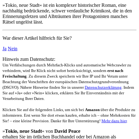
»Tokio, neue Stadt« ist ein komplexer historischer Roman, eine
nach­haltig bedrü­ckende, schwer verdau­liche Krimikost, die in den
Erinnerungs­fetzen und Alb­träumen ihrer Protago­nisten manches
Rätsel ungelöst lässt.
War dieser Artikel hilfreich für Sie?
Ja
Nein
Hinweis zum Datenschutz:
Um Verfälschungen durch Mehrfach-Klicks und automatische Webcrawler zu
verhindern, wird Ihr Klick nicht sofort berücksichtigt, sondern
erst nach
Freischaltung
. Zu diesem Zweck speichern wir Ihre IP und Ihr Votum unter
Beachtung der Vorschriften der europäischen Datenschutzgrundverordnung
(DSGVO). Nähere Hinweise finden Sie in unserer
Datenschutzerklärung
. Indem
Sie auf »Ja« oder »Nein« klicken, erklären Sie Ihr Einverständnis mit der
Verarbeitung Ihrer Daten.
Klicken Sie auf die folgenden Links, um sich bei
Amazon
über die Produkte zu
informieren. Erst wenn Sie dort etwas kaufen, erhalte ich – ohne Mehrkosten für
Sie! – eine kleine Provision. Danke für Ihre Unterstützung!
Mehr dazu hier
.
»
Tokio, neue Stadt
« von
David Peace
erhalten Sie im örtlichen Buchhandel oder bei Amazon als