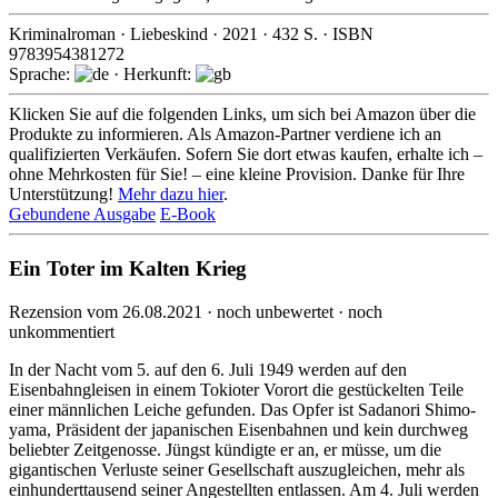
Kriminalroman
·
Liebeskind
·
2021
·
432
S. · ISBN
9783954381272
Sprache:
· Herkunft:
Klicken Sie auf die folgenden Links, um sich bei Amazon über die
Produkte zu informieren. Als Amazon-Partner verdiene ich an
qualifizierten Verkäufen. Sofern Sie dort etwas kaufen, erhalte ich –
ohne Mehrkosten für Sie! – eine kleine Provision. Danke für Ihre
Unterstützung!
Mehr dazu hier
.
Gebundene Ausgabe
E-Book
Ein Toter im Kalten Krieg
Rezension vom 26.08.2021 · noch unbewertet · noch
unkommentiert
In der Nacht vom 5. auf den 6. Juli 1949 werden auf den
Eisenbahn­gleisen in einem Tokioter Vorort die gestü­ckelten Teile
einer männ­lichen Leiche gefunden. Das Opfer ist Sadanori Shimo­
yama, Präsident der japani­schen Eisen­bahnen und kein durchweg
beliebter Zeitge­nosse. Jüngst kündigte er an, er müsse, um die
giganti­schen Verluste seiner Gesell­schaft auszu­gleichen, mehr als
einhundert­tausend seiner Ange­stellten entlassen. Am 4. Juli werden